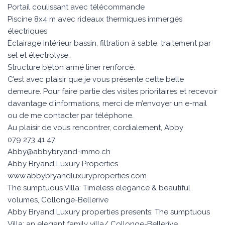
Portail coulissant avec télécommande
Piscine 8x4 m avec rideaux thermiques immergés
électriques
Éclairage intérieur bassin, filtration à sable, traitement par
sel et électrolyse.
Structure béton armé liner renforcé.
C’est avec plaisir que je vous présente cette belle
demeure. Pour faire partie des visites prioritaires et recevoir
davantage d’informations, merci de m’envoyer un e-mail
ou de me contacter par téléphone.
Au plaisir de vous rencontrer, cordialement, Abby
079 273 41 47
Abby@abbybryand-immo.ch
Abby Bryand Luxury Properties
www.abbybryandluxuryproperties.com
The sumptuous Villa: Timeless elegance & beautiful
volumes, Collonge-Bellerive
Abby Bryand Luxury properties presents: The sumptuous
Villa: an elegant family villa/ Collonge-Bellerive