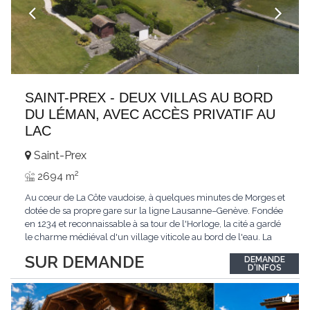
SAINT-PREX - DEUX VILLAS AU BORD
DU LÉMAN, AVEC ACCÈS PRIVATIF AU
LAC
Saint-Prex
2
2694 m
Au cœur de La Côte vaudoise, à quelques minutes de Morges et
dotée de sa propre gare sur la ligne Lausanne–Genève. Fondée
en 1234 et reconnaissable à sa tour de l'Horloge, la cité a gardé
le charme médiéval d'un village viticole au bord de l'eau. La
commune allie la tranquillité d'un cadre préservé à la proximité
SUR DEMANDE
DEMANDE
immédiate des villes. Dans cet environnement privilégié, une
D'INFOS
propriété
...