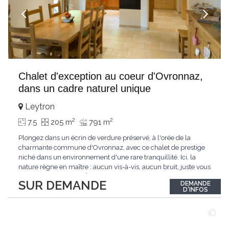
Chalet d'exception au coeur d'Ovronnaz,
dans un cadre naturel unique
Leytron
2
2
7.5
205 m
791 m
Plongez dans un écrin de verdure préservé, à l'orée de la
charmante commune d'Ovronnaz, avec ce chalet de prestige
niché dans un environnement d'une rare tranquillité. Ici, la
nature règne en maître : aucun vis-à-vis, aucun bruit, juste vous
et l'immensité alpine.Édifié en 2010, ce bien unique se distingue
SUR DEMANDE
DEMANDE
par ses finitions de très haut standing et ses matériaux nobles.
D'INFOS
Le bois de mélèze
...