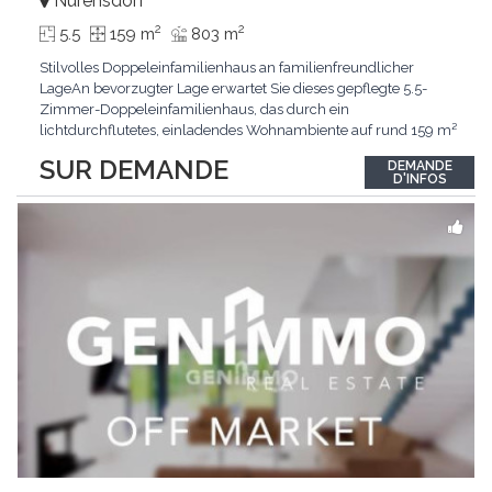
Nürensdorf
2
2
5.5
159 m
803 m
Stilvolles Doppeleinfamilienhaus an familienfreundlicher
LageAn bevorzugter Lage erwartet Sie dieses gepflegte 5.5-
Zimmer-Doppeleinfamilienhaus, das durch ein
lichtdurchflutetes, einladendes Wohnambiente auf rund 159 m²
überzeugt. Dank stetigem Unterhalt präsentiert sich die
SUR DEMANDE
DEMANDE
Liegenschaft in einem hervorragenden Zustand und vereint
D'INFOS
zeitgemässen Wohnkomfort perfekt mit nachhaltiger
Technik.Im Zentrum
...