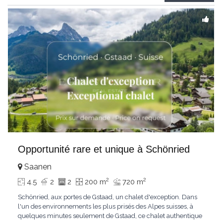
Gstaad et les sommets
...
Opportunité rare et unique à Schönried
Saanen
2
2
4.5
2
2
200 m
720 m
Schönried, aux portes de Gstaad, un chalet d'exception. Dans
l'un des environnements les plus prisés des Alpes suisses, à
quelques minutes seulement de Gstaad, ce chalet authentique