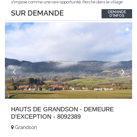
s'impose comme une rare opportunité. Perché dans le village
de Schönried, il dévoile une vue panoramique saisissante sur la
SUR DEMANDE
DEMANDE
station et les sommets qui l'encadrent, un spectacle qui change
D'INFOS
au fil des saisons. Avec
...
HAUTS DE GRANDSON - DEMEURE
D'EXCEPTION - 8092389
Grandson