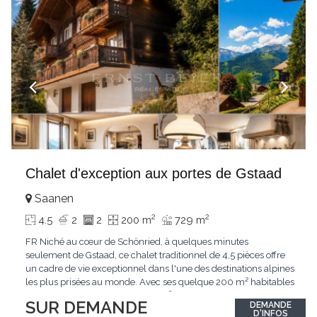
Chalet d'exception aux portes de Gstaad
Saanen
2
2
4.5
2
2
200 m
729 m
FR Niché au cœur de Schönried, à quelques minutes
seulement de Gstaad, ce chalet traditionnel de 4,5 pièces offre
un cadre de vie exceptionnel dans l'une des destinations alpines
les plus prisées au monde. Avec ses quelque 200 m² habitables
implantés sur un terrain de 729 m², le bien bénéficie d'une
SUR DEMANDE
DEMANDE
situation dominante offrant une vue dégagée sur le village de
D'INFOS