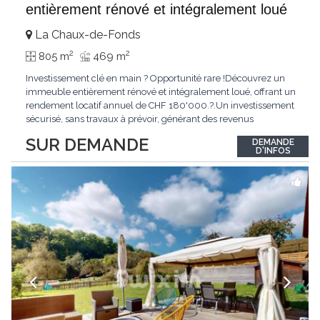
entièrement rénové et intégralement loué
La Chaux-de-Fonds
2
2
805 m
469 m
Investissement clé en main ? Opportunité rare !Découvrez un
immeuble entièrement rénové et intégralement loué, offrant un
rendement locatif annuel de CHF 180'000.?.Un investissement
sécurisé, sans travaux à prévoir, générant des revenus
immédiats.N'hésitez pas à me contacter pour obtenir davantage
SUR DEMANDE
DEMANDE
d'informations ou recevoir le dossier.
D'INFOS