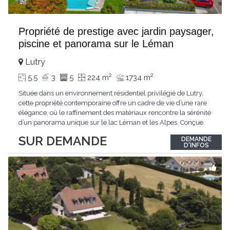
Propriété de prestige avec jardin paysager,
piscine et panorama sur le Léman
Lutry
2
2
5.5
3
5
224 m
1734 m
Située dans un environnement résidentiel privilégié de Lutry,
cette propriété contemporaine offre un cadre de vie d’une rare
élégance, où le raffinement des matériaux rencontre la sérénité
d’un panorama unique sur le lac Léman et les Alpes. Conçue
avec soin jusque dans les moindres détails, la propriété se
SUR DEMANDE
DEMANDE
distingue par ses espaces généreux et son atmosphère
D'INFOS
résolument harmonieuse. Caractéristiques
...