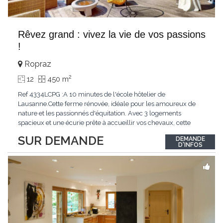
Rêvez grand : vivez la vie de vos passions
!
Ropraz
2
12
450 m
Ref 4334LCPG :A 10 minutes de l'école hôtelier de
Lausanne.Cette ferme rénovée, idéale pour les amoureux de
nature et les passionnés d'équitation. Avec 3 logements
spacieux et une écurie prête à accueillir vos chevaux, cette
propriété rare offre un cadre de vie unique, mêlant charme
SUR DEMANDE
DEMANDE
authentique et confort moderne. - 3 logements confortables :
D'INFOS
duplex 2,5 pièces, duplex 4,5 pièces avec
...