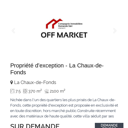
Propriété d'exception - La Chaux-de-
Fonds
La Chaux-de-Fonds
2
2
7.5
370 m
2100 m
Nichée dans l'un des quartiers les plus prisés de La Chaux-de-
Fonds, cette propriété d'exception est proposée en exclusivité et
en toute discrétion, hors marché public.Construite récemment
avec des matériaux de haute qualité, cette villa séduit par ses
lignes modernes, ses volumes généreux et une luminosité
SUR DEMANDE
DEMANDE
remarquable.L'espace de vie s'ouvre sur un jardin avec piscine,