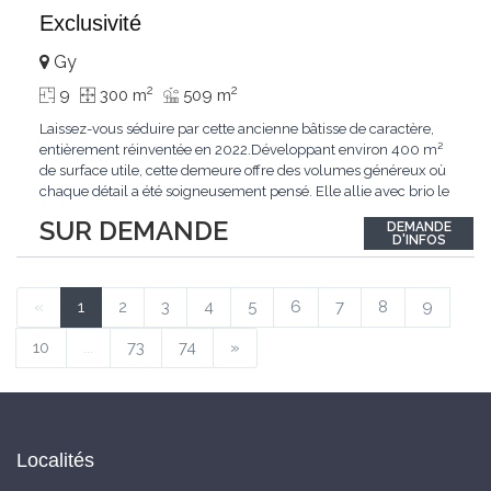
Exclusivité
Gy
2
2
9
300 m
509 m
Laissez-vous séduire par cette ancienne bâtisse de caractère,
entièrement réinventée en 2022.Développant environ 400 m²
de surface utile, cette demeure offre des volumes généreux où
chaque détail a été soigneusement pensé. Elle allie avec brio le
confort moderne aux performances énergétiques
SUR DEMANDE
DEMANDE
contemporaines. Sa distribution harmonieuse et fonctionnelle a
D'INFOS
été conçue pour répondre
...
«
1
2
3
4
5
6
7
8
9
10
...
73
74
»
Localités