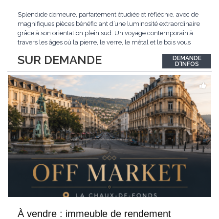
Splendide demeure, parfaitement étudiée et réfléchie, avec de
magnifiques pièces bénéficiant d’une luminosité extraordinaire
grâce à son orientation plein sud. Un voyage contemporain à
travers les âges où la pierre, le verre, le métal et le bois vous
confèrent une atmosphère unique et douce. Située sur les hauts
SUR DEMANDE
DEMANDE
de Grandson, entourée de nature et d’un verger de fruitiers, et
...
D'INFOS
À vendre : immeuble de rendement