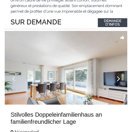
offre un cadre de vie privilégié, alliant confort, volumes
généreux et prestations de qualité. Son emplacement dominant
permet de profiter d'une vue imprenable et dégagée sur la
région.Répartie sur deux niveaux et un sous-sol entièrement
SUR DEMANDE
DEMANDE
excavé, cette villa propose une surface habitable utile de plus
D'INFOS
de 260 m², soigneusement
...
Stilvolles Doppeleinfamilienhaus an
familienfreundlicher Lage