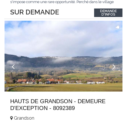
s'impose comme une rare opportunité. Perché dans le village
de Schönried, il dévoile une vue panoramique saisissante sur la
SUR DEMANDE
DEMANDE
station et les sommets qui l'encadrent, un spectacle qui change
D'INFOS
au fil des saisons. Avec
...
HAUTS DE GRANDSON - DEMEURE
D'EXCEPTION - 8092389
Grandson