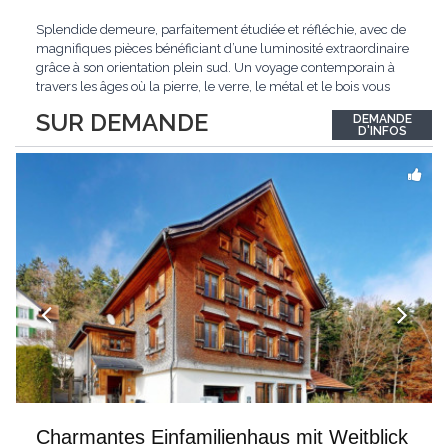
Splendide demeure, parfaitement étudiée et réfléchie, avec de
magnifiques pièces bénéficiant d’une luminosité extraordinaire
grâce à son orientation plein sud. Un voyage contemporain à
travers les âges où la pierre, le verre, le métal et le bois vous
confèrent une atmosphère unique et douce. Située sur les hauts
SUR DEMANDE
DEMANDE
de Grandson, entourée de nature et d’un verger de fruitiers, et
...
D'INFOS
Charmantes Einfamilienhaus mit Weitblick