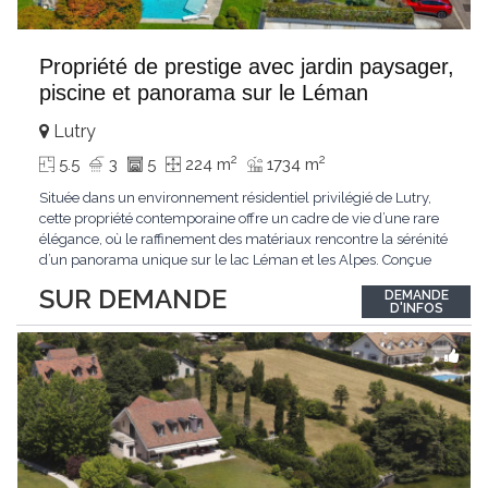
Propriété de prestige avec jardin paysager,
piscine et panorama sur le Léman
Lutry
2
2
5.5
3
5
224 m
1734 m
Située dans un environnement résidentiel privilégié de Lutry,
cette propriété contemporaine offre un cadre de vie d’une rare
élégance, où le raffinement des matériaux rencontre la sérénité
d’un panorama unique sur le lac Léman et les Alpes. Conçue
avec soin jusque dans les moindres détails, la propriété se
SUR DEMANDE
DEMANDE
distingue par ses espaces généreux et son atmosphère
D'INFOS
résolument harmonieuse. Caractéristiques
...