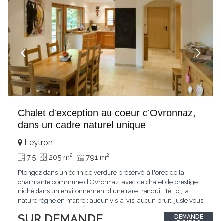
Chalet d'exception au coeur d'Ovronnaz,
dans un cadre naturel unique
Leytron
2
2
7.5
205 m
791 m
Plongez dans un écrin de verdure préservé, à l'orée de la
charmante commune d'Ovronnaz, avec ce chalet de prestige
niché dans un environnement d'une rare tranquillité. Ici, la
nature règne en maître : aucun vis-à-vis, aucun bruit, juste vous
et l'immensité alpine.Édifié en 2010, ce bien unique se distingue
SUR DEMANDE
DEMANDE
par ses finitions de très haut standing et ses matériaux nobles.