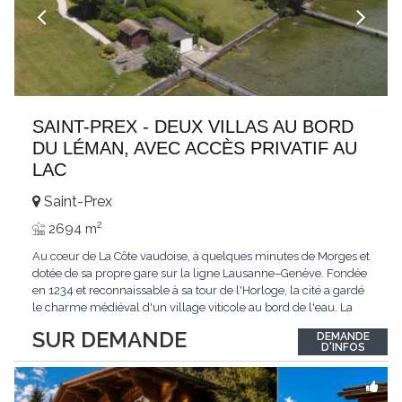
SAINT-PREX - DEUX VILLAS AU BORD
DU LÉMAN, AVEC ACCÈS PRIVATIF AU
LAC
Saint-Prex
2
2694 m
Au cœur de La Côte vaudoise, à quelques minutes de Morges et
dotée de sa propre gare sur la ligne Lausanne–Genève. Fondée
en 1234 et reconnaissable à sa tour de l'Horloge, la cité a gardé
le charme médiéval d'un village viticole au bord de l'eau. La
commune allie la tranquillité d'un cadre préservé à la proximité
SUR DEMANDE
DEMANDE
immédiate des villes. Dans cet environnement privilégié, une
D'INFOS
propriété
...