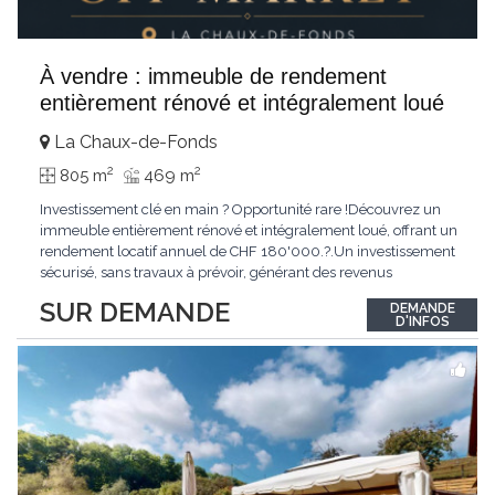
À vendre : immeuble de rendement
entièrement rénové et intégralement loué
La Chaux-de-Fonds
2
2
805 m
469 m
Investissement clé en main ? Opportunité rare !Découvrez un
immeuble entièrement rénové et intégralement loué, offrant un
rendement locatif annuel de CHF 180'000.?.Un investissement
sécurisé, sans travaux à prévoir, générant des revenus
immédiats.N'hésitez pas à me contacter pour obtenir davantage
SUR DEMANDE
DEMANDE
d'informations ou recevoir le dossier.
D'INFOS