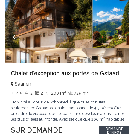
Chalet d'exception aux portes de Gstaad
Saanen
2
2
4.5
2
2
200 m
729 m
FR Niché au cœur de Schönried, à quelques minutes
seulement de Gstaad, ce chalet traditionnel de 4,5 pièces offre
un cadre de vie exceptionnel dans l'une des destinations alpines
les plus prisées au monde. Avec ses quelque 200 m² habitables
implantés sur un terrain de 729 m², le bien bénéficie d'une
SUR DEMANDE
DEMANDE
situation dominante offrant une vue dégagée sur le village de
D'INFOS