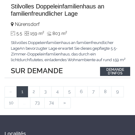
Stilvolles Doppeleinfamilienhaus an
familienfreundlicher Lage
Nürensdorf
2
2
5.5
159 m
803 m
Stilvolles Doppeleinfamilienhaus an familienfreundlicher
LageAn bevorzugter Lage erwartet Sie dieses gepflegte 5.5-
Zimmer-Doppeleinfamilienhaus, das durch ein
lichtdurchflutetes, einladendes Wohnambiente auf rund 159 m²
überzeugt. Dank stetigem Unterhalt präsentiert sich die
SUR DEMANDE
DEMANDE
Liegenschaft in einem hervorragenden Zustand und vereint
D'INFOS
zeitgemässen Wohnkomfort perfekt mit nachhaltiger
Technik.Im Zentrum
...
«
1
2
3
4
5
6
7
8
9
10
...
73
74
»
Localités