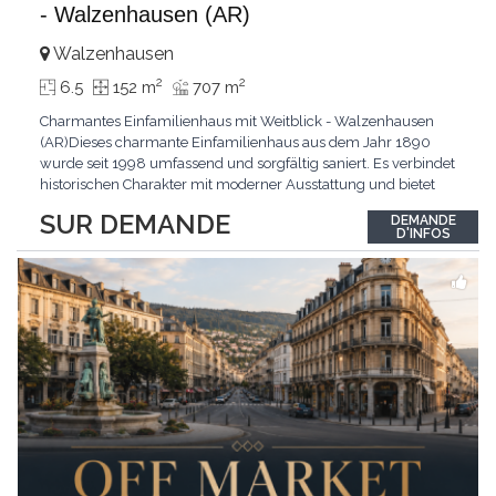
- Walzenhausen (AR)
Walzenhausen
2
2
6.5
152 m
707 m
Charmantes Einfamilienhaus mit Weitblick - Walzenhausen
(AR)Dieses charmante Einfamilienhaus aus dem Jahr 1890
wurde seit 1998 umfassend und sorgfältig saniert. Es verbindet
historischen Charakter mit moderner Ausstattung und bietet
zusätzliches Ausbaupotenzial. Die ruhige Wohnlage in
SUR DEMANDE
DEMANDE
Walzenhausen überzeugt durch die Nähe zur Natur, gute
D'INFOS
Erreichbarkeit und ein angenehmes Wohnumfeld. Highlights
...