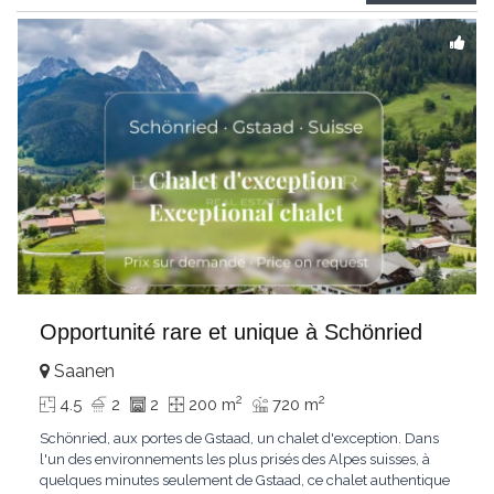
Gstaad et les sommets
...
Opportunité rare et unique à Schönried
Saanen
2
2
4.5
2
2
200 m
720 m
Schönried, aux portes de Gstaad, un chalet d'exception. Dans
l'un des environnements les plus prisés des Alpes suisses, à
quelques minutes seulement de Gstaad, ce chalet authentique