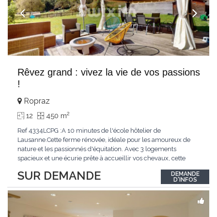
Rêvez grand : vivez la vie de vos passions
!
Ropraz
2
12
450 m
Ref 4334LCPG :A 10 minutes de l'école hôtelier de
Lausanne.Cette ferme rénovée, idéale pour les amoureux de
nature et les passionnés d'équitation. Avec 3 logements
spacieux et une écurie prête à accueillir vos chevaux, cette
propriété rare offre un cadre de vie unique, mêlant charme
SUR DEMANDE
DEMANDE
authentique et confort moderne. - 3 logements confortables :
D'INFOS
duplex 2,5 pièces, duplex 4,5 pièces avec
...