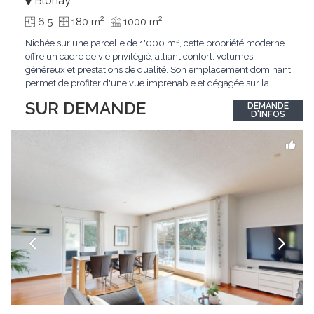
Blonay
2
2
6.5
180 m
1000 m
Nichée sur une parcelle de 1'000 m², cette propriété moderne
offre un cadre de vie privilégié, alliant confort, volumes
généreux et prestations de qualité. Son emplacement dominant
permet de profiter d'une vue imprenable et dégagée sur la
région.Répartie sur deux niveaux et un sous-sol entièrement
SUR DEMANDE
DEMANDE
excavé, cette villa propose une surface habitable utile de plus
D'INFOS
de 260 m², soigneusement
...