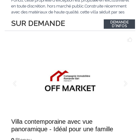
Fonds, cette propriété d'exception est proposée en exclusivité et
en toute discrétion, hors marché public.Construite récemment
avec des matériaux de haute qualité, cette villa séduit par ses
lignes modernes, ses volumes généreux et une luminosité
SUR DEMANDE
DEMANDE
remarquable.L'espace de vie s'ouvre sur un jardin avec piscine,
D'INFOS
un véritable
...
Villa contemporaine avec vue
panoramique - Idéal pour une famille