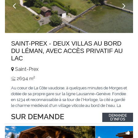
SAINT-PREX - DEUX VILLAS AU BORD
DU LÉMAN, AVEC ACCÈS PRIVATIF AU
LAC
Saint-Prex
2
2694 m
Au cœur de La Côte vaudoise, à quelques minutes de Morges et
dotée de sa propre gare sur la ligne Lausanne–Genève. Fondée
en 1234 et reconnaissable à sa tour de l'Horloge, la cité a gardé
le charme médiéval d'un village viticole au bord de l'eau. La
commune allie la tranquillité d'un cadre préservé à la proximité
SUR DEMANDE
DEMANDE
immédiate des villes. Dans cet environnement privilégié, une
D'INFOS
propriété
...