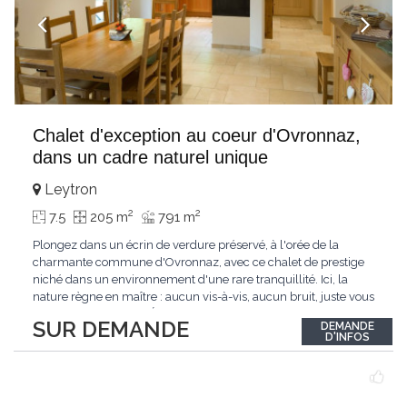
Chalet d'exception au coeur d'Ovronnaz,
dans un cadre naturel unique
Leytron
2
2
7.5
205 m
791 m
Plongez dans un écrin de verdure préservé, à l'orée de la
charmante commune d'Ovronnaz, avec ce chalet de prestige
niché dans un environnement d'une rare tranquillité. Ici, la
nature règne en maître : aucun vis-à-vis, aucun bruit, juste vous
et l'immensité alpine.Édifié en 2010, ce bien unique se distingue
SUR DEMANDE
DEMANDE
par ses finitions de très haut standing et ses matériaux nobles.
D'INFOS
Le bois de mélèze
...