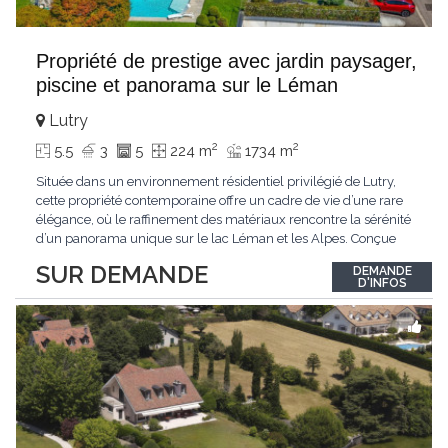
Propriété de prestige avec jardin paysager,
piscine et panorama sur le Léman
Lutry
2
2
5.5
3
5
224 m
1734 m
Située dans un environnement résidentiel privilégié de Lutry,
cette propriété contemporaine offre un cadre de vie d’une rare
élégance, où le raffinement des matériaux rencontre la sérénité
d’un panorama unique sur le lac Léman et les Alpes. Conçue
avec soin jusque dans les moindres détails, la propriété se
SUR DEMANDE
DEMANDE
distingue par ses espaces généreux et son atmosphère
D'INFOS
résolument harmonieuse. Caractéristiques
...