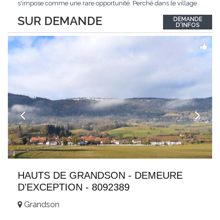
s'impose comme une rare opportunité. Perché dans le village
de Schönried, il dévoile une vue panoramique saisissante sur la
SUR DEMANDE
DEMANDE
station et les sommets qui l'encadrent, un spectacle qui change
D'INFOS
au fil des saisons. Avec
...
HAUTS DE GRANDSON - DEMEURE
D'EXCEPTION - 8092389
Grandson