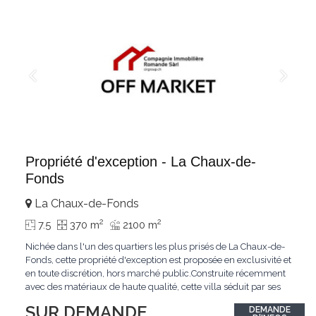
Propriété d'exception - La Chaux-de-
Fonds
La Chaux-de-Fonds
2
2
7.5
370 m
2100 m
Nichée dans l'un des quartiers les plus prisés de La Chaux-de-
Fonds, cette propriété d'exception est proposée en exclusivité et
en toute discrétion, hors marché public.Construite récemment
avec des matériaux de haute qualité, cette villa séduit par ses
lignes modernes, ses volumes généreux et une luminosité
SUR DEMANDE
DEMANDE
remarquable.L'espace de vie s'ouvre sur un jardin avec piscine,