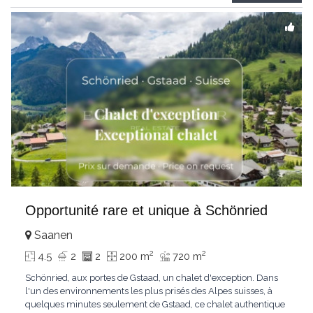
Gstaad et les sommets
...
Opportunité rare et unique à Schönried
Saanen
2
2
4.5
2
2
200 m
720 m
Schönried, aux portes de Gstaad, un chalet d'exception. Dans
l'un des environnements les plus prisés des Alpes suisses, à
quelques minutes seulement de Gstaad, ce chalet authentique