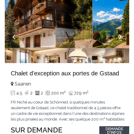
Chalet d'exception aux portes de Gstaad
Saanen
2
2
4.5
2
2
200 m
729 m
FR Niché au cœur de Schönried, à quelques minutes
seulement de Gstaad, ce chalet traditionnel de 4,5 pièces offre
un cadre de vie exceptionnel dans l'une des destinations alpines
les plus prisées au monde. Avec ses quelque 200 m² habitables
implantés sur un terrain de 729 m², le bien bénéficie d'une
SUR DEMANDE
DEMANDE
situation dominante offrant une vue dégagée sur le village de
D'INFOS