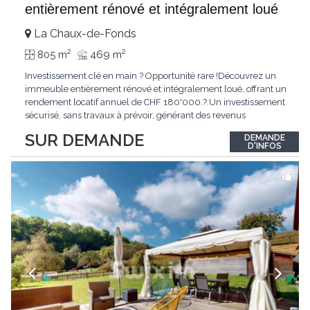
entièrement rénové et intégralement loué
La Chaux-de-Fonds
2
2
805 m
469 m
Investissement clé en main ? Opportunité rare !Découvrez un
immeuble entièrement rénové et intégralement loué, offrant un
rendement locatif annuel de CHF 180'000.?.Un investissement
sécurisé, sans travaux à prévoir, générant des revenus
immédiats.N'hésitez pas à me contacter pour obtenir davantage
SUR DEMANDE
DEMANDE
d'informations ou recevoir le dossier.
D'INFOS