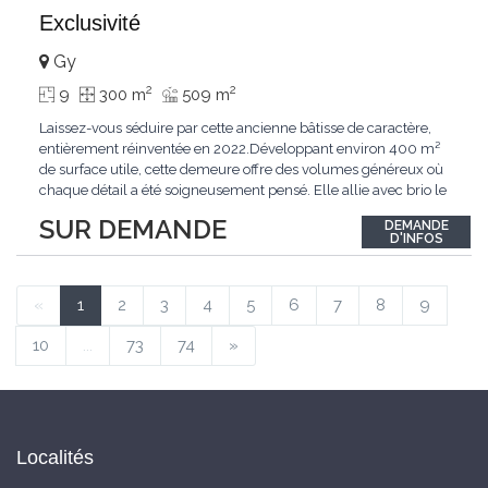
Exclusivité
Gy
2
2
9
300 m
509 m
Laissez-vous séduire par cette ancienne bâtisse de caractère,
entièrement réinventée en 2022.Développant environ 400 m²
de surface utile, cette demeure offre des volumes généreux où
chaque détail a été soigneusement pensé. Elle allie avec brio le
confort moderne aux performances énergétiques
SUR DEMANDE
DEMANDE
contemporaines. Sa distribution harmonieuse et fonctionnelle a
D'INFOS
été conçue pour répondre
...
«
1
2
3
4
5
6
7
8
9
10
...
73
74
»
Localités