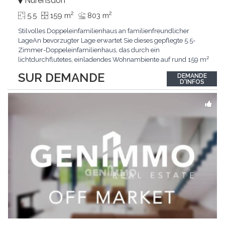
Nürensdorf
2
2
5.5
159 m
803 m
Stilvolles Doppeleinfamilienhaus an familienfreundlicher
LageAn bevorzugter Lage erwartet Sie dieses gepflegte 5.5-
Zimmer-Doppeleinfamilienhaus, das durch ein
lichtdurchflutetes, einladendes Wohnambiente auf rund 159 m²
überzeugt. Dank stetigem Unterhalt präsentiert sich die
SUR DEMANDE
DEMANDE
Liegenschaft in einem hervorragenden Zustand und vereint
D'INFOS
zeitgemässen Wohnkomfort perfekt mit nachhaltiger
Technik.Im Zentrum
...