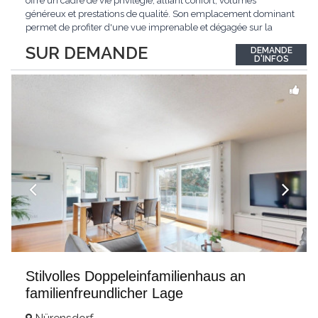
offre un cadre de vie privilégié, alliant confort, volumes
généreux et prestations de qualité. Son emplacement dominant
permet de profiter d'une vue imprenable et dégagée sur la
région.Répartie sur deux niveaux et un sous-sol entièrement
SUR DEMANDE
DEMANDE
excavé, cette villa propose une surface habitable utile de plus
D'INFOS
de 260 m², soigneusement
...
Stilvolles Doppeleinfamilienhaus an
familienfreundlicher Lage