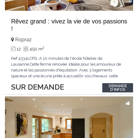
Rêvez grand : vivez la vie de vos passions
!
Ropraz
2
12
450 m
Ref 4334LCPG :A 10 minutes de l'école hôtelier de
Lausanne.Cette ferme rénovée, idéale pour les amoureux de
nature et les passionnés d'équitation. Avec 3 logements
spacieux et une écurie prête à accueillir vos chevaux, cette
propriété rare offre un cadre de vie unique, mêlant charme
SUR DEMANDE
DEMANDE
authentique et confort moderne. - 3 logements confortables :
D'INFOS
duplex 2,5 pièces, duplex 4,5 pièces avec
...