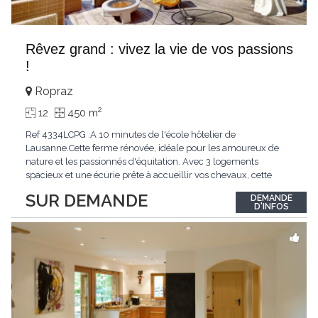
Rêvez grand : vivez la vie de vos passions
!
Ropraz
2
12
450 m
Ref 4334LCPG :A 10 minutes de l'école hôtelier de
Lausanne.Cette ferme rénovée, idéale pour les amoureux de
nature et les passionnés d'équitation. Avec 3 logements
spacieux et une écurie prête à accueillir vos chevaux, cette
propriété rare offre un cadre de vie unique, mêlant charme
SUR DEMANDE
DEMANDE
authentique et confort moderne. - 3 logements confortables :
D'INFOS
duplex 2,5 pièces, duplex 4,5 pièces avec
...