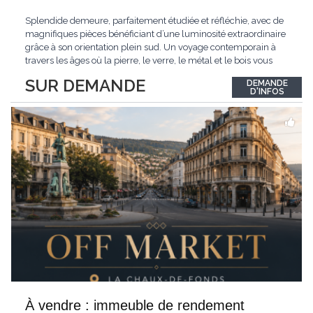
Splendide demeure, parfaitement étudiée et réfléchie, avec de
magnifiques pièces bénéficiant d’une luminosité extraordinaire
grâce à son orientation plein sud. Un voyage contemporain à
travers les âges où la pierre, le verre, le métal et le bois vous
confèrent une atmosphère unique et douce. Située sur les hauts
SUR DEMANDE
DEMANDE
de Grandson, entourée de nature et d’un verger de fruitiers, et
...
D'INFOS
À vendre : immeuble de rendement