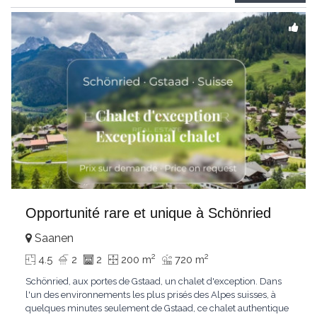
Gstaad et les sommets
...
Opportunité rare et unique à Schönried
Saanen
2
2
4.5
2
2
200 m
720 m
Schönried, aux portes de Gstaad, un chalet d'exception. Dans
l'un des environnements les plus prisés des Alpes suisses, à
quelques minutes seulement de Gstaad, ce chalet authentique