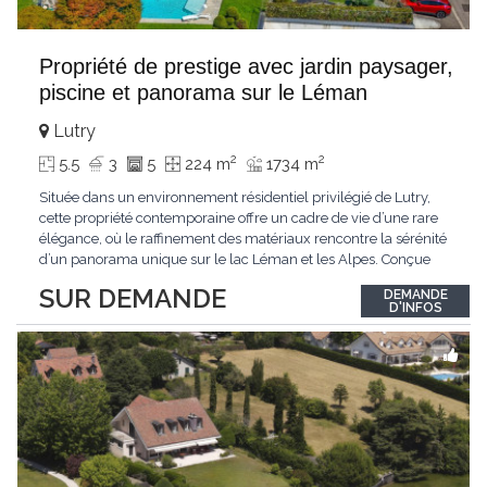
Propriété de prestige avec jardin paysager,
piscine et panorama sur le Léman
Lutry
2
2
5.5
3
5
224 m
1734 m
Située dans un environnement résidentiel privilégié de Lutry,
cette propriété contemporaine offre un cadre de vie d’une rare
élégance, où le raffinement des matériaux rencontre la sérénité
d’un panorama unique sur le lac Léman et les Alpes. Conçue
avec soin jusque dans les moindres détails, la propriété se
SUR DEMANDE
DEMANDE
distingue par ses espaces généreux et son atmosphère
D'INFOS
résolument harmonieuse. Caractéristiques
...