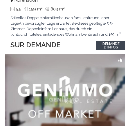
Nürensdorf
2
2
5.5
159 m
803 m
Stilvolles Doppeleinfamilienhaus an familienfreundlicher
LageAn bevorzugter Lage erwartet Sie dieses gepflegte 5.5-
Zimmer-Doppeleinfamilienhaus, das durch ein
lichtdurchflutetes, einladendes Wohnambiente auf rund 159 m²
überzeugt. Dank stetigem Unterhalt präsentiert sich die
SUR DEMANDE
DEMANDE
Liegenschaft in einem hervorragenden Zustand und vereint
D'INFOS
zeitgemässen Wohnkomfort perfekt mit nachhaltiger
Technik.Im Zentrum
...