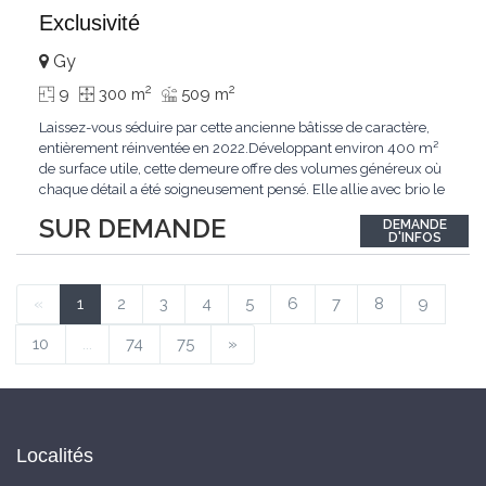
Exclusivité
Gy
2
2
9
300 m
509 m
Laissez-vous séduire par cette ancienne bâtisse de caractère,
entièrement réinventée en 2022.Développant environ 400 m²
de surface utile, cette demeure offre des volumes généreux où
chaque détail a été soigneusement pensé. Elle allie avec brio le
confort moderne aux performances énergétiques
SUR DEMANDE
DEMANDE
contemporaines. Sa distribution harmonieuse et fonctionnelle a
D'INFOS
été conçue pour répondre
...
«
1
2
3
4
5
6
7
8
9
10
...
74
75
»
Localités