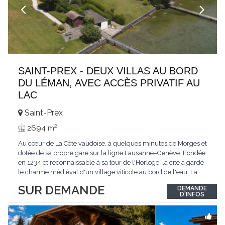
SAINT-PREX - DEUX VILLAS AU BORD
DU LÉMAN, AVEC ACCÈS PRIVATIF AU
LAC
Saint-Prex
2
2694 m
Au cœur de La Côte vaudoise, à quelques minutes de Morges et
dotée de sa propre gare sur la ligne Lausanne–Genève. Fondée
en 1234 et reconnaissable à sa tour de l'Horloge, la cité a gardé
le charme médiéval d'un village viticole au bord de l'eau. La
commune allie la tranquillité d'un cadre préservé à la proximité
SUR DEMANDE
DEMANDE
immédiate des villes. Dans cet environnement privilégié, une
D'INFOS
propriété
...