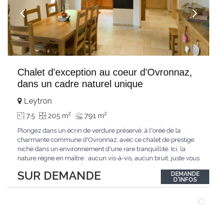
Chalet d'exception au coeur d'Ovronnaz,
dans un cadre naturel unique
Leytron
2
2
7.5
205 m
791 m
Plongez dans un écrin de verdure préservé, à l'orée de la
charmante commune d'Ovronnaz, avec ce chalet de prestige
niché dans un environnement d'une rare tranquillité. Ici, la
nature règne en maître : aucun vis-à-vis, aucun bruit, juste vous
et l'immensité alpine.Édifié en 2010, ce bien unique se distingue
SUR DEMANDE
DEMANDE
par ses finitions de très haut standing et ses matériaux nobles.
D'INFOS
Le bois de mélèze
...