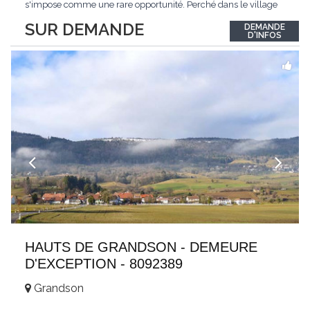
s'impose comme une rare opportunité. Perché dans le village
de Schönried, il dévoile une vue panoramique saisissante sur la
SUR DEMANDE
DEMANDE
station et les sommets qui l'encadrent, un spectacle qui change
D'INFOS
au fil des saisons. Avec
...
HAUTS DE GRANDSON - DEMEURE
D'EXCEPTION - 8092389
Grandson