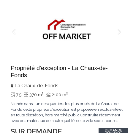
Propriété d'exception - La Chaux-de-
Fonds
La Chaux-de-Fonds
2
2
7.5
370 m
2100 m
Nichée dans l'un des quartiers les plus prisés de La Chaux-de-
Fonds, cette propriété d'exception est proposée en exclusivité et
en toute discrétion, hors marché public.Construite récemment
avec des matériaux de haute qualité, cette villa séduit par ses
lignes modernes, ses volumes généreux et une luminosité
SUR DEMANDE
DEMANDE
remarquable.L'espace de vie s'ouvre sur un jardin avec piscine,