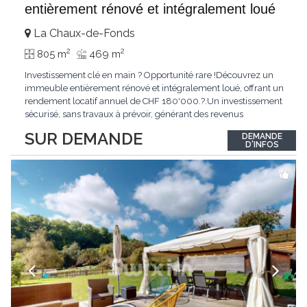
entièrement rénové et intégralement loué
La Chaux-de-Fonds
2
2
805 m
469 m
Investissement clé en main ? Opportunité rare !Découvrez un
immeuble entièrement rénové et intégralement loué, offrant un
rendement locatif annuel de CHF 180'000.?.Un investissement
sécurisé, sans travaux à prévoir, générant des revenus
immédiats.N'hésitez pas à me contacter pour obtenir davantage
SUR DEMANDE
DEMANDE
d'informations ou recevoir le dossier.
D'INFOS