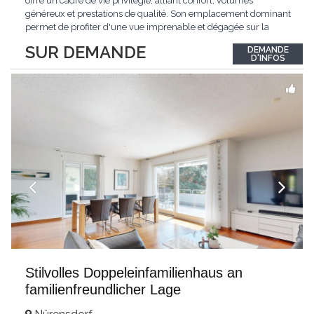
offre un cadre de vie privilégié, alliant confort, volumes
généreux et prestations de qualité. Son emplacement dominant
permet de profiter d'une vue imprenable et dégagée sur la
région.Répartie sur deux niveaux et un sous-sol entièrement
SUR DEMANDE
DEMANDE
excavé, cette villa propose une surface habitable utile de plus
D'INFOS
de 260 m², soigneusement
...
Stilvolles Doppeleinfamilienhaus an
familienfreundlicher Lage