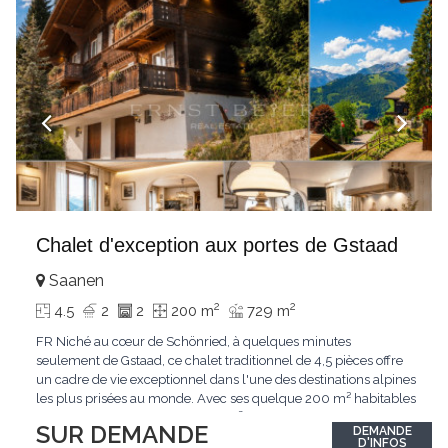
Chalet d'exception aux portes de Gstaad
Saanen
2
2
4.5
2
2
200 m
729 m
FR Niché au cœur de Schönried, à quelques minutes
seulement de Gstaad, ce chalet traditionnel de 4,5 pièces offre
un cadre de vie exceptionnel dans l'une des destinations alpines
les plus prisées au monde. Avec ses quelque 200 m² habitables
implantés sur un terrain de 729 m², le bien bénéficie d'une
SUR DEMANDE
DEMANDE
situation dominante offrant une vue dégagée sur le village de
D'INFOS