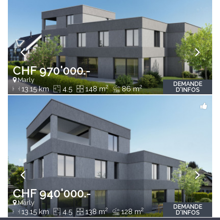
CHF 970'000.-
Marly
DEMANDE
2
2
13.15 km
4.5
148 m
86 m
D'INFOS
CHF 940'000.-
Marly
DEMANDE
2
2
13.15 km
4.5
138 m
128 m
D'INFOS