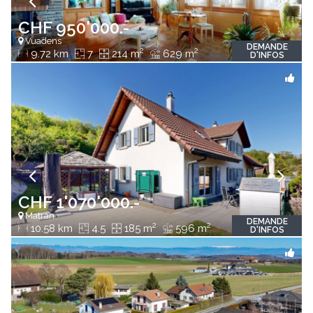
CHF 950'000.-
Vuadens
DEMANDE
2
2
9.72 km
7
214 m
629 m
D'INFOS
CHF 1'070'000.-
Matran
DEMANDE
2
2
10.58 km
4.5
185 m
596 m
D'INFOS