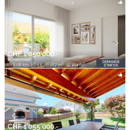
CHF 1'050'000.-
Châtonnaye
DEMANDE
2
2
8.08 km
5.5
167 m
414 m
D'INFOS
CHF 1'055'000.-