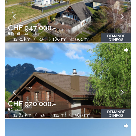
CHF 947'000.-
Ponthaux
DEMANDE
2
2
12.31 km
3.5
180 m
901 m
D'INFOS
CHF 920'000.-
Crésuz
DEMANDE
2
2
12.82 km
5.5
112 m
589 m
D'INFOS