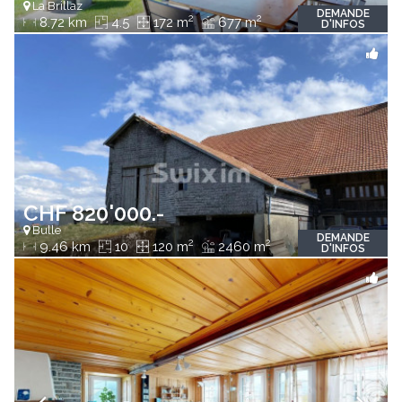
La Brillaz
DEMANDE
2
2
8.72 km
4.5
172 m
677 m
D'INFOS
CHF 820'000.-
Bulle
DEMANDE
2
2
9.46 km
10
120 m
2460 m
D'INFOS