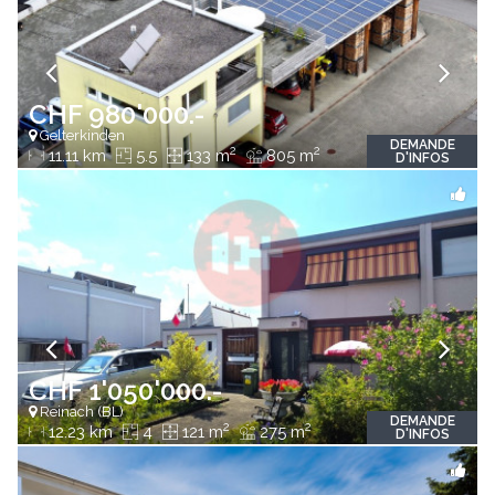
CHF 980'000.-
Gelterkinden
DEMANDE
2
2
11.11 km
5.5
133 m
805 m
D'INFOS
CHF 1'050'000.-
Reinach (BL)
DEMANDE
2
2
12.23 km
4
121 m
275 m
D'INFOS