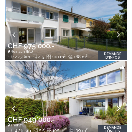
CHF 975'000.-
Reinach (BL)
DEMANDE
2
2
12.23 km
4.5
100 m
188 m
D'INFOS
CHF 949'000.-
Therwil
DEMANDE
2
2
14.26 km
5.5
105 m
139 m
D'INFOS