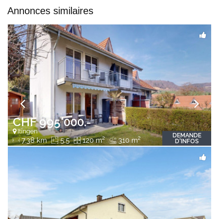
Annonces similaires
CHF 995'000.-
Itingen
DEMANDE
2
2
7.38 km
5.5
120 m
310 m
D'INFOS