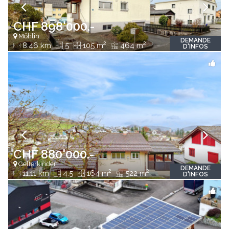
CHF 898'000.-
Möhlin
DEMANDE
2
2
8.46 km
5
105 m
464 m
D'INFOS
CHF 880'000.-
Gelterkinden
DEMANDE
2
2
11.11 km
4.5
164 m
522 m
D'INFOS