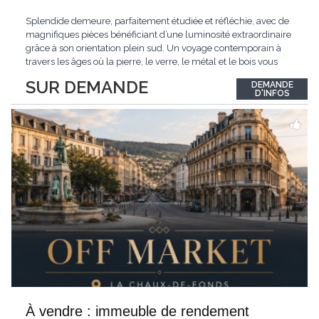
Splendide demeure, parfaitement étudiée et réfléchie, avec de
magnifiques pièces bénéficiant d’une luminosité extraordinaire
grâce à son orientation plein sud. Un voyage contemporain à
travers les âges où la pierre, le verre, le métal et le bois vous
confèrent une atmosphère unique et douce. Située sur les hauts
SUR DEMANDE
DEMANDE
de Grandson, entourée de nature et d’un verger de fruitiers, et
...
D'INFOS
À vendre : immeuble de rendement