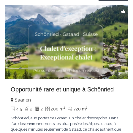
Gstaad et les sommets
...
Opportunité rare et unique à Schönried
Saanen
2
2
4.5
2
2
200 m
720 m
Schönried, aux portes de Gstaad, un chalet d'exception. Dans
l'un des environnements les plus prisés des Alpes suisses, à
quelques minutes seulement de Gstaad, ce chalet authentique