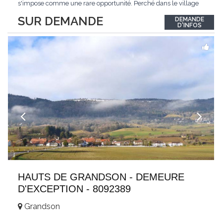
s'impose comme une rare opportunité. Perché dans le village
de Schönried, il dévoile une vue panoramique saisissante sur la
SUR DEMANDE
DEMANDE
station et les sommets qui l'encadrent, un spectacle qui change
D'INFOS
au fil des saisons. Avec
...
HAUTS DE GRANDSON - DEMEURE
D'EXCEPTION - 8092389
Grandson