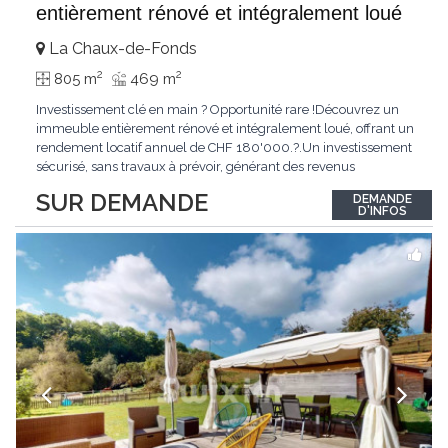
entièrement rénové et intégralement loué
La Chaux-de-Fonds
2
2
805 m
469 m
Investissement clé en main ? Opportunité rare !Découvrez un
immeuble entièrement rénové et intégralement loué, offrant un
rendement locatif annuel de CHF 180'000.?.Un investissement
sécurisé, sans travaux à prévoir, générant des revenus
immédiats.N'hésitez pas à me contacter pour obtenir davantage
SUR DEMANDE
DEMANDE
d'informations ou recevoir le dossier.
D'INFOS