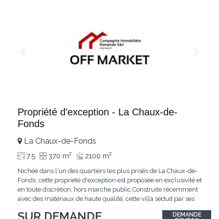
Propriété d'exception - La Chaux-de-
Fonds
La Chaux-de-Fonds
2
2
7.5
370 m
2100 m
Nichée dans l'un des quartiers les plus prisés de La Chaux-de-
Fonds, cette propriété d'exception est proposée en exclusivité et
en toute discrétion, hors marché public.Construite récemment
avec des matériaux de haute qualité, cette villa séduit par ses
lignes modernes, ses volumes généreux et une luminosité
SUR DEMANDE
DEMANDE
remarquable.L'espace de vie s'ouvre sur un jardin avec piscine,