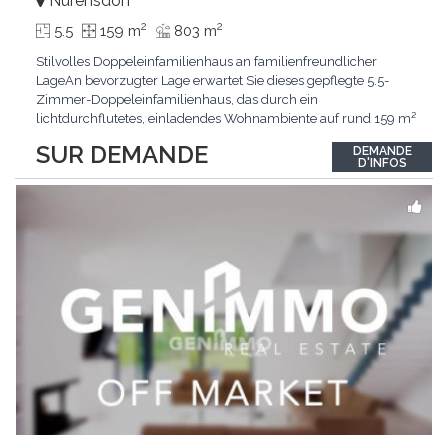
Nürensdorf
2
2
5.5
159 m
803 m
Stilvolles Doppeleinfamilienhaus an familienfreundlicher
LageAn bevorzugter Lage erwartet Sie dieses gepflegte 5.5-
Zimmer-Doppeleinfamilienhaus, das durch ein
lichtdurchflutetes, einladendes Wohnambiente auf rund 159 m²
überzeugt. Dank stetigem Unterhalt präsentiert sich die
SUR DEMANDE
DEMANDE
Liegenschaft in einem hervorragenden Zustand und vereint
D'INFOS
zeitgemässen Wohnkomfort perfekt mit nachhaltiger
Technik.Im Zentrum
...