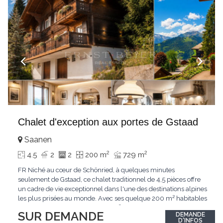
Chalet d'exception aux portes de Gstaad
Saanen
2
2
4.5
2
2
200 m
729 m
FR Niché au cœur de Schönried, à quelques minutes
seulement de Gstaad, ce chalet traditionnel de 4,5 pièces offre
un cadre de vie exceptionnel dans l'une des destinations alpines
les plus prisées au monde. Avec ses quelque 200 m² habitables
implantés sur un terrain de 729 m², le bien bénéficie d'une
SUR DEMANDE
DEMANDE
situation dominante offrant une vue dégagée sur le village de
D'INFOS