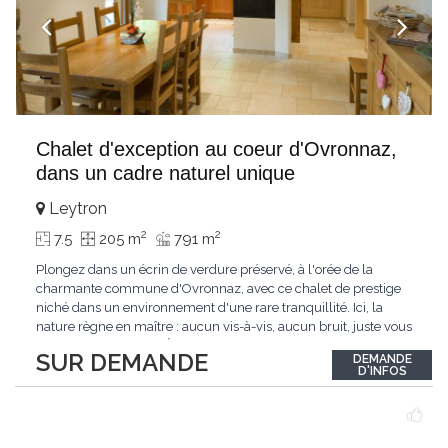
Chalet d'exception au coeur d'Ovronnaz,
dans un cadre naturel unique
Leytron
2
2
7.5
205 m
791 m
Plongez dans un écrin de verdure préservé, à l'orée de la
charmante commune d'Ovronnaz, avec ce chalet de prestige
niché dans un environnement d'une rare tranquillité. Ici, la
nature règne en maître : aucun vis-à-vis, aucun bruit, juste vous
et l'immensité alpine.Édifié en 2010, ce bien unique se distingue
SUR DEMANDE
DEMANDE
par ses finitions de très haut standing et ses matériaux nobles.
D'INFOS
Le bois de mélèze
...