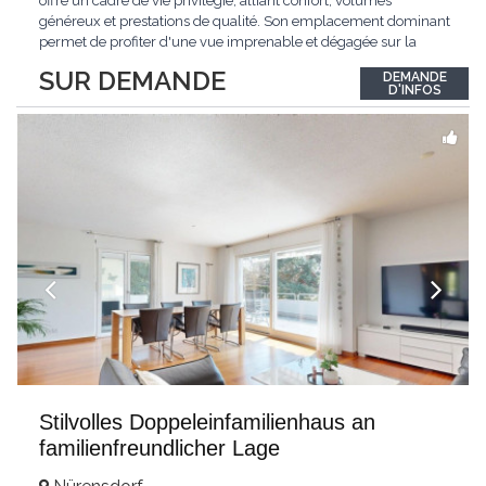
offre un cadre de vie privilégié, alliant confort, volumes
généreux et prestations de qualité. Son emplacement dominant
permet de profiter d'une vue imprenable et dégagée sur la
région.Répartie sur deux niveaux et un sous-sol entièrement
SUR DEMANDE
DEMANDE
excavé, cette villa propose une surface habitable utile de plus
D'INFOS
de 260 m², soigneusement
...
Stilvolles Doppeleinfamilienhaus an
familienfreundlicher Lage