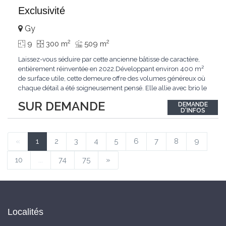
Exclusivité
Gy
2
2
9
300 m
509 m
Laissez-vous séduire par cette ancienne bâtisse de caractère,
entièrement réinventée en 2022.Développant environ 400 m²
de surface utile, cette demeure offre des volumes généreux où
chaque détail a été soigneusement pensé. Elle allie avec brio le
confort moderne aux performances énergétiques
SUR DEMANDE
DEMANDE
contemporaines. Sa distribution harmonieuse et fonctionnelle a
D'INFOS
été conçue pour répondre
...
«
1
2
3
4
5
6
7
8
9
10
...
74
75
»
Localités