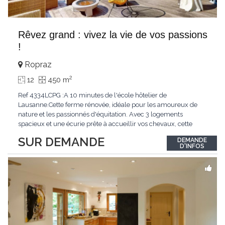
Rêvez grand : vivez la vie de vos passions
!
Ropraz
2
12
450 m
Ref 4334LCPG :A 10 minutes de l'école hôtelier de
Lausanne.Cette ferme rénovée, idéale pour les amoureux de
nature et les passionnés d'équitation. Avec 3 logements
spacieux et une écurie prête à accueillir vos chevaux, cette
propriété rare offre un cadre de vie unique, mêlant charme
SUR DEMANDE
DEMANDE
authentique et confort moderne. - 3 logements confortables :
D'INFOS
duplex 2,5 pièces, duplex 4,5 pièces avec
...