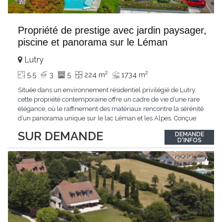
Propriété de prestige avec jardin paysager,
piscine et panorama sur le Léman
Lutry
2
2
5.5
3
5
224 m
1734 m
Située dans un environnement résidentiel privilégié de Lutry,
cette propriété contemporaine offre un cadre de vie d’une rare
élégance, où le raffinement des matériaux rencontre la sérénité
d’un panorama unique sur le lac Léman et les Alpes. Conçue
avec soin jusque dans les moindres détails, la propriété se
SUR DEMANDE
DEMANDE
distingue par ses espaces généreux et son atmosphère
D'INFOS
résolument harmonieuse. Caractéristiques
...