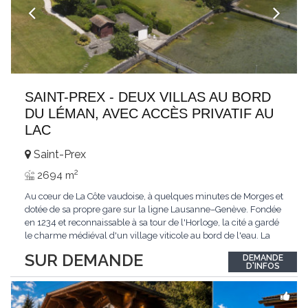
SAINT-PREX - DEUX VILLAS AU BORD
DU LÉMAN, AVEC ACCÈS PRIVATIF AU
LAC
Saint-Prex
2
2694 m
Au cœur de La Côte vaudoise, à quelques minutes de Morges et
dotée de sa propre gare sur la ligne Lausanne–Genève. Fondée
en 1234 et reconnaissable à sa tour de l'Horloge, la cité a gardé
le charme médiéval d'un village viticole au bord de l'eau. La
commune allie la tranquillité d'un cadre préservé à la proximité
SUR DEMANDE
DEMANDE
immédiate des villes. Dans cet environnement privilégié, une
D'INFOS
propriété
...