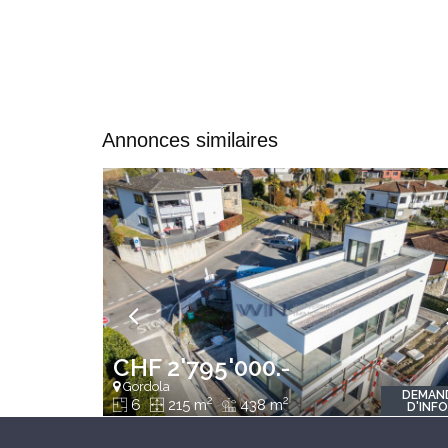
Annonces similaires
CHF 2'795'000.-
Gordola
DEMAN
2
2
6
215 m
438 m
D'INF