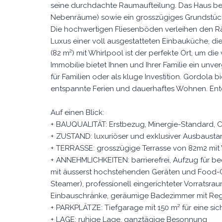
seine durchdachte Raumaufteilung. Das Haus be
Nebenräume) sowie ein grosszügiges Grundstüc
Die hochwertigen Fliesenböden verleihen den R
Luxus einer voll ausgestatteten Einbauküche, die
(82 m²) mit Whirlpool ist der perfekte Ort, um 
Immobilie bietet Ihnen und Ihrer Familie ein unve
für Familien oder als kluge Investition. Gordola b
entspannte Ferien und dauerhaftes Wohnen. Ent
Auf einen Blick:
+ BAUQUALITÄT: Erstbezug, Minergie-Standard
+ ZUSTAND: luxuriöser und exklusiver Ausbaust
+ TERRASSE: grosszügige Terrasse von 82m2 mit
+ ANNEHMLICHKEITEN: barrierefrei, Aufzug für 
mit äusserst hochstehenden Geräten und Food-C
Steamer), professionell eingerichteter Vorratsra
Einbauschränke, geräumige Badezimmer mit Reg
+ PARKPLÄTZE: Tiefgarage mit 150 m² für eine si
+ LAGE: ruhige Lage, ganztägige Besonnung