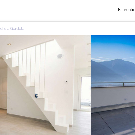
Estimati
ndre à Gordola