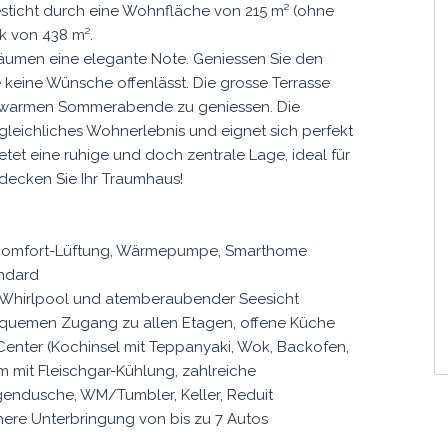
sticht durch eine Wohnfläche von 215 m² (ohne
k von 438 m².
äumen eine elegante Note. Geniessen Sie den
 keine Wünsche offenlässt. Die grosse Terrasse
die warmen Sommerabende zu geniessen. Die
rgleichliches Wohnerlebnis und eignet sich perfekt
ietet eine ruhige und doch zentrale Lage, ideal für
decken Sie Ihr Traumhaus!
, Comfort-Lüftung, Wärmepumpe, Smarthome
andard
 Whirlpool und atemberaubender Seesicht
bequemen Zugang zu allen Etagen, offene Küche
enter (Kochinsel mit Teppanyaki, Wok, Backofen,
um mit Fleischgar-Kühlung, zahlreiche
endusche, WM/Tumbler, Keller, Reduit
chere Unterbringung von bis zu 7 Autos