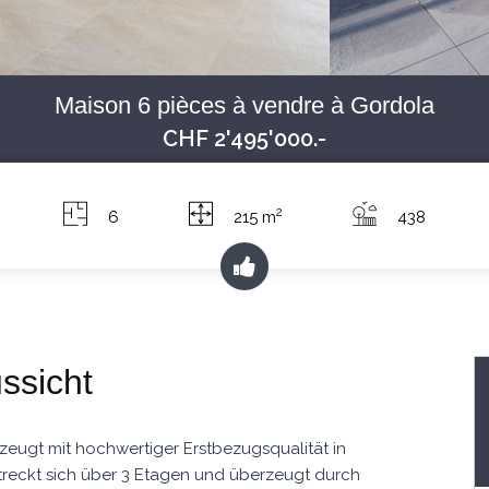
Maison 6 pièces à vendre à Gordola
CHF 2'495'000.-
2
6
215 m
438
ssicht
zeugt mit hochwertiger Erstbezugsqualität in
treckt sich über 3 Etagen und überzeugt durch