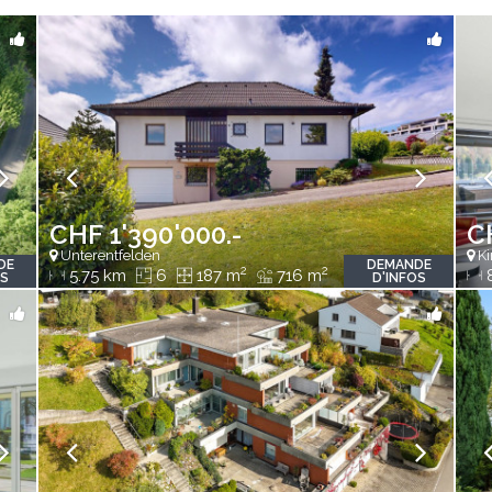
CHF 1'390'000.-
C
Unterentfelden
Ki
DE
DEMANDE
2
2
5.75 km
6
187 m
716 m
OS
D'INFOS