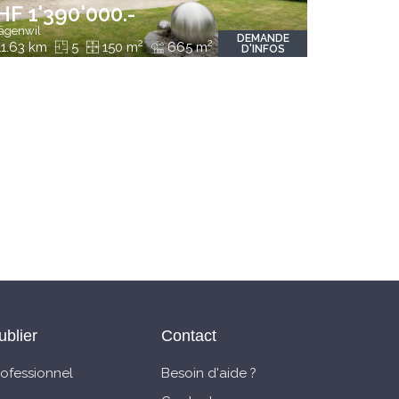
HF 1'390'000.-
genwil
DEMANDE
2
2
1.63 km
5
150 m
665 m
D'INFOS
ublier
Contact
rofessionnel
Besoin d'aide ?