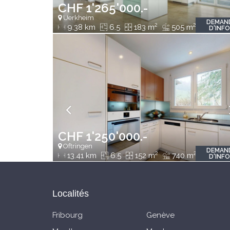
CHF 1'265'000.-
Uerkheim
DEMAN
2
2
9.38 km
6.5
183 m
505 m
D'INF
CHF 1'250'000.-
Oftringen
DEMAN
2
2
13.41 km
6.5
152 m
740 m
D'INF
Localités
Fribourg
Genève