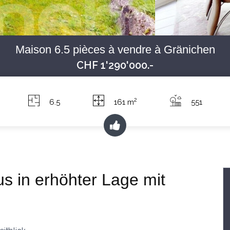
Maison 6.5 pièces à vendre à Gränichen
CHF 1'290'000.-
2
6.5
161 m
551
us in erhöhter Lage mit