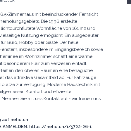
eitblick
le 6.5-Zimmerhaus mit beeindruckender Fernsicht
herholungsgebiets. Die 1996 erstellte
 lichtdurchflutete Wohnfläche von 161 m2 und
vielseitige Nutzung ermöglicht. Ein ausgebauter
für Büro, Hobby oder Gäste. Der helle
 Fenstern, insbesondere im Eingangsbereich sowie
s Cheminée im Wohnzimmer schafft eine warme
t besonderem Flair zum Verweilen einlädt.
rleihen den oberen Räumen eine behagliche
das attraktive Gesamtbild ab. Für Fahrzeuge
lplätze zur Verfügung. Moderne Haustechnik mit
tgemässen Komfort und effiziente
 Nehmen Sie mit uns Kontakt auf - wir freuen uns,
 auf neho.ch
.
 ANMELDEN: https://neho.ch/i/5722-26-1