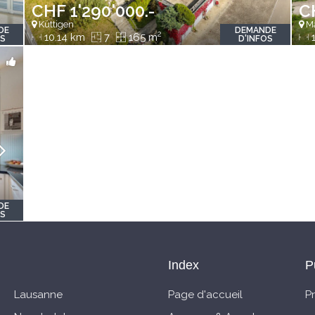
CHF 1'290'000.-
C
Küttigen
Mä
DE
DEMANDE
2
10.14 km
7
165 m
1
OS
D'INFOS
DE
OS
Index
P
Lausanne
Page d'accueil
P