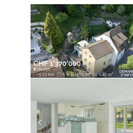
CHF 1'370'000.-
Staufen
DEMAN
2
2
5.23 km
6.5
163 m
642 m
D'INF