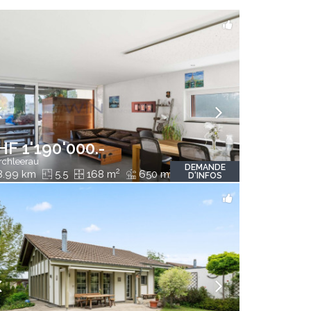
HF 1'190'000.-
rchleerau
DEMANDE
2
2
8.99 km
5.5
168 m
650 m
D'INFOS