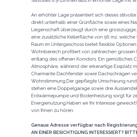
Stilvolles 6.5-Zimmerhaus in erhöhter Lage mit W
An erhöhter Lage präsentiert sich dieses stilvol
direkt unterhalb einer Grünfläche sowie eines Na
Liegenschaft überzeugt durch eine grosszügige,
eine zusätzliche Kellerfläche von 56 m2, welche 
Raum im Untergeschoss bietet flexible Optionen 
Wohnbereich profitiert von zahlreichen grossen
entlang des offenen Korridors. Ein gemütliche
Atmosphäre, während der erkerartige Essplatz mi
Charmante Dachfenster sowie Dachschrägen ve
Wohnstimmung.Der gepflegte Umschwung rundet 
stehen eine Doppelgarage sowie drei Aussenstel
Erdwärmepumpe und Bodenheizung sorgt für zei
Energienutzung.Haben wir Ihr Interesse geweckt?
von Ihnen zu hören.
Genaue Adresse verfügbar nach Registrierung
AN EINER BESICHTIGUNG INTERESSIERT? BITTE