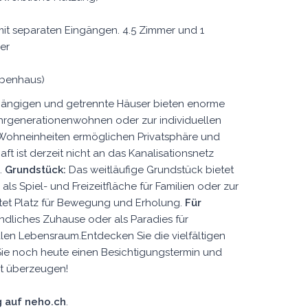
mit separaten Eingängen. 4.5 Zimmer und 1
er
ebenhaus)
ängigen und getrennte Häuser bieten enorme
, Mehrgenerationenwohnen oder zur individuellen
Wohneinheiten ermöglichen Privatsphäre und
t ist derzeit nicht an das Kanalisationsnetz
.
Grundstück:
Das weitläufige Grundstück bietet
 als Spiel- und Freizeitfläche für Familien oder zur
tet Platz für Bewegung und Erholung.
Für 
ndliches Zuhause oder als Paradies für
ealen Lebensraum.Entdecken Sie die vielfältigen
Sie noch heute einen Besichtigungstermin und
ot überzeugen!
 auf neho.ch
.