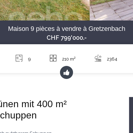
Maison 9 pièces à vendre à Gretzenbach
CHF 799'000.-
2
9
210 m
2364
ünen mit 400 m²
Schuppen