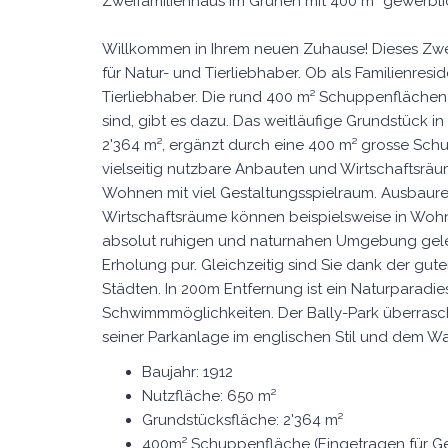
Zweifamilienhaus im Grünen mit 400 m² gewerb
Willkommen in Ihrem neuen Zuhause! Dieses Zweif
für Natur- und Tierliebhaber. Ob als Familienres
Tierliebhaber. Die rund 400 m² Schuppenfläche
sind, gibt es dazu. Das weitläufige Grundstück i
2'364 m², ergänzt durch eine 400 m² grosse Sc
vielseitig nutzbare Anbauten und Wirtschaftsräu
Wohnen mit viel Gestaltungsspielraum. Ausbaur
Wirtschaftsräume können beispielsweise in W
absolut ruhigen und naturnahen Umgebung geleg
Erholung pur. Gleichzeitig sind Sie dank der gu
Städten. In 200m Entfernung ist ein Naturparadie
Schwimmmöglichkeiten. Der Bally-Park überrasch
seiner Parkanlage im englischen Stil und dem W
Baujahr: 1912
Nutzfläche: 650 m²
Grundstücksfläche: 2'364 m²
400m² Schuppenfläche (Eingetragen für G