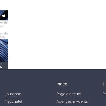
DE
OS
Index
P
Lausanne
Page d'accueil
P
Neuchatel
Agences & Agents