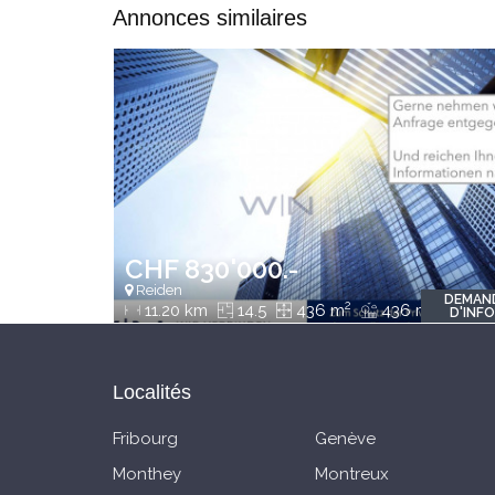
Annonces similaires
CHF 830'000.-
Reiden
DEMAN
2
2
11.20 km
14.5
436 m
436 m
D'INF
Localités
Fribourg
Genève
Monthey
Montreux