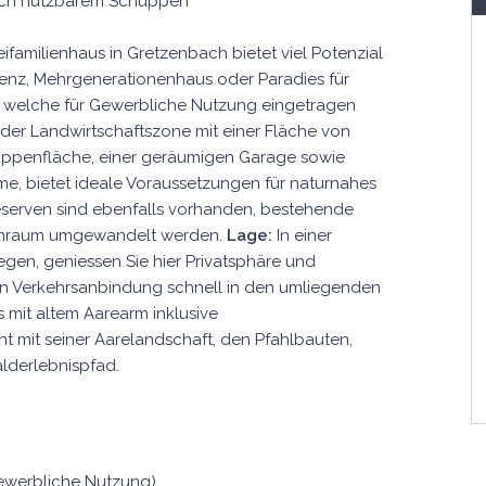
lich nutzbarem Schuppen
amilienhaus in Gretzenbach bietet viel Potenzial
idenz, Mehrgenerationenhaus oder Paradies für
n welche für Gewerbliche Nutzung eingetragen
n der Landwirtschaftszone mit einer Fläche von
huppenfläche, einer geräumigen Garage sowie
me, bietet ideale Voraussetzungen für naturnahes
eserven sind ebenfalls vorhanden, bestehende
ohnraum umgewandelt werden.
Lage:
In einer
en, geniessen Sie hier Privatsphäre und
ten Verkehrsanbindung schnell in den umliegenden
s mit altem Aarearm inklusive
t mit seiner Aarelandschaft, den Pfahlbauten,
alderlebnispfad.
ewerbliche Nutzung)