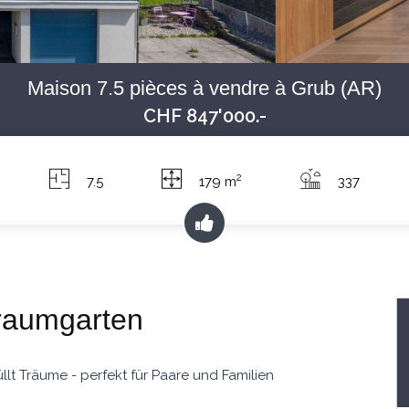
Maison 7.5 pièces à vendre à Grub (AR)
CHF 847'000.-
2
7.5
179 m
337
Traumgarten
llt Träume - perfekt für Paare und Familien