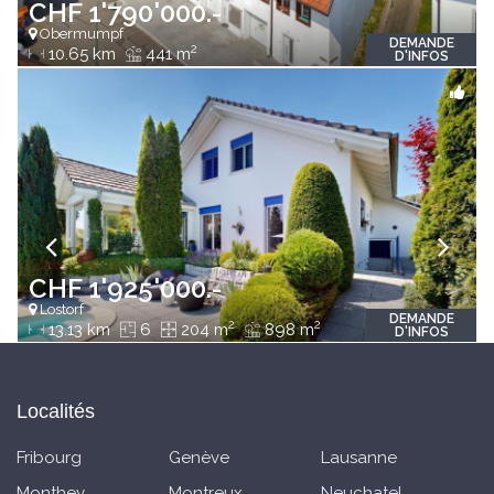
CHF 1'790'000.-
Obermumpf
DEMANDE
2
10.65 km
441 m
D'INFOS
CHF 1'925'000.-
Lostorf
DEMANDE
2
2
13.13 km
6
204 m
898 m
D'INFOS
Localités
Fribourg
Genève
Lausanne
Monthey
Montreux
Neuchatel