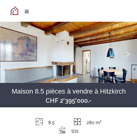
Maison 8.5 pièces à vendre à Hitzkirch
CHF 2'395'000.-
2
8.5
280 m
931