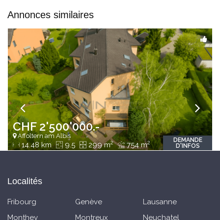
Annonces similaires
CHF 2'500'000.-
Affoltern am Albis
DEMANDE
2
2
14.48 km
9.5
299 m
754 m
D'INFOS
Localités
Fribourg
Genève
Lausanne
Monthey
Montreux
Neuchatel