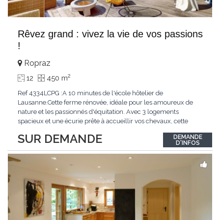
Rêvez grand : vivez la vie de vos passions
!
Ropraz
2
12
450 m
Ref 4334LCPG :A 10 minutes de l'école hôtelier de
Lausanne.Cette ferme rénovée, idéale pour les amoureux de
nature et les passionnés d'équitation. Avec 3 logements
spacieux et une écurie prête à accueillir vos chevaux, cette
propriété rare offre un cadre de vie unique, mêlant charme
SUR DEMANDE
DEMANDE
authentique et confort moderne. - 3 logements confortables :
D'INFOS
duplex 2,5 pièces, duplex 4,5 pièces avec
...