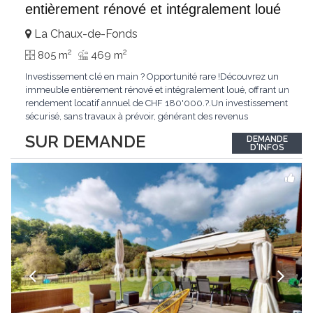
entièrement rénové et intégralement loué
La Chaux-de-Fonds
2
2
805 m
469 m
Investissement clé en main ? Opportunité rare !Découvrez un
immeuble entièrement rénové et intégralement loué, offrant un
rendement locatif annuel de CHF 180'000.?.Un investissement
sécurisé, sans travaux à prévoir, générant des revenus
immédiats.N'hésitez pas à me contacter pour obtenir davantage
SUR DEMANDE
DEMANDE
d'informations ou recevoir le dossier.
D'INFOS