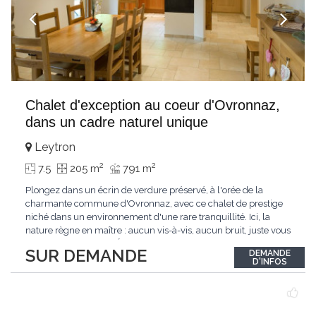
Chalet d'exception au coeur d'Ovronnaz,
dans un cadre naturel unique
Leytron
2
2
7.5
205 m
791 m
Plongez dans un écrin de verdure préservé, à l'orée de la
charmante commune d'Ovronnaz, avec ce chalet de prestige
niché dans un environnement d'une rare tranquillité. Ici, la
nature règne en maître : aucun vis-à-vis, aucun bruit, juste vous
et l'immensité alpine.Édifié en 2010, ce bien unique se distingue
SUR DEMANDE
DEMANDE
par ses finitions de très haut standing et ses matériaux nobles.
D'INFOS
Le bois de mélèze
...