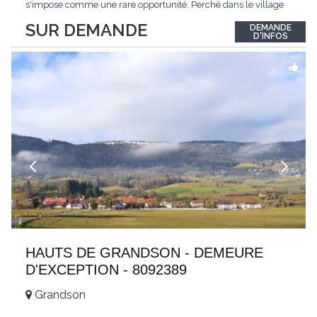
s'impose comme une rare opportunité. Perché dans le village
de Schönried, il dévoile une vue panoramique saisissante sur la
SUR DEMANDE
DEMANDE
station et les sommets qui l'encadrent, un spectacle qui change
D'INFOS
au fil des saisons. Avec
...
HAUTS DE GRANDSON - DEMEURE
D'EXCEPTION - 8092389
Grandson