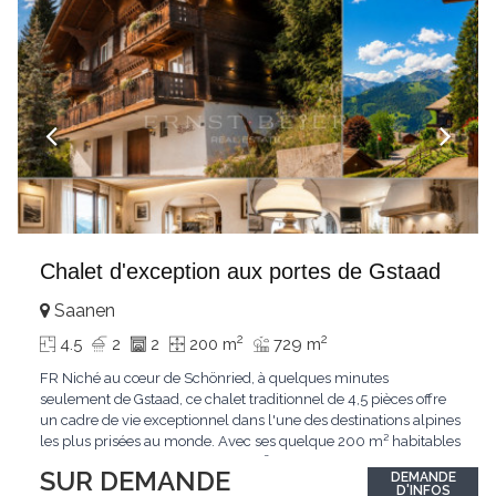
Chalet d'exception aux portes de Gstaad
Saanen
2
2
4.5
2
2
200 m
729 m
FR Niché au cœur de Schönried, à quelques minutes
seulement de Gstaad, ce chalet traditionnel de 4,5 pièces offre
un cadre de vie exceptionnel dans l'une des destinations alpines
les plus prisées au monde. Avec ses quelque 200 m² habitables
implantés sur un terrain de 729 m², le bien bénéficie d'une
SUR DEMANDE
DEMANDE
situation dominante offrant une vue dégagée sur le village de
D'INFOS