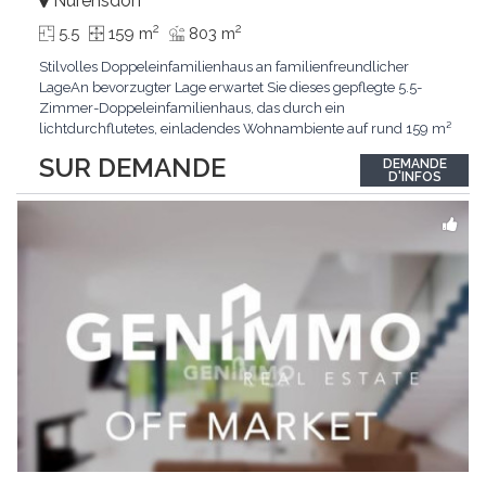
Nürensdorf
2
2
5.5
159 m
803 m
Stilvolles Doppeleinfamilienhaus an familienfreundlicher
LageAn bevorzugter Lage erwartet Sie dieses gepflegte 5.5-
Zimmer-Doppeleinfamilienhaus, das durch ein
lichtdurchflutetes, einladendes Wohnambiente auf rund 159 m²
überzeugt. Dank stetigem Unterhalt präsentiert sich die
SUR DEMANDE
DEMANDE
Liegenschaft in einem hervorragenden Zustand und vereint
D'INFOS
zeitgemässen Wohnkomfort perfekt mit nachhaltiger
Technik.Im Zentrum
...