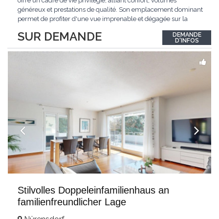
offre un cadre de vie privilégié, alliant confort, volumes
généreux et prestations de qualité. Son emplacement dominant
permet de profiter d'une vue imprenable et dégagée sur la
région.Répartie sur deux niveaux et un sous-sol entièrement
SUR DEMANDE
DEMANDE
excavé, cette villa propose une surface habitable utile de plus
D'INFOS
de 260 m², soigneusement
...
Stilvolles Doppeleinfamilienhaus an
familienfreundlicher Lage