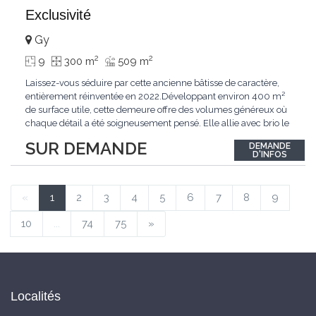
Exclusivité
Gy
2
2
9
300 m
509 m
Laissez-vous séduire par cette ancienne bâtisse de caractère,
entièrement réinventée en 2022.Développant environ 400 m²
de surface utile, cette demeure offre des volumes généreux où
chaque détail a été soigneusement pensé. Elle allie avec brio le
confort moderne aux performances énergétiques
SUR DEMANDE
DEMANDE
contemporaines. Sa distribution harmonieuse et fonctionnelle a
D'INFOS
été conçue pour répondre
...
«
1
2
3
4
5
6
7
8
9
10
...
74
75
»
Localités