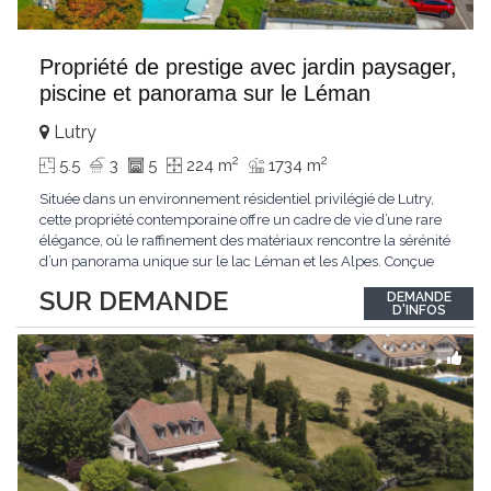
Propriété de prestige avec jardin paysager,
piscine et panorama sur le Léman
Lutry
2
2
5.5
3
5
224 m
1734 m
Située dans un environnement résidentiel privilégié de Lutry,
cette propriété contemporaine offre un cadre de vie d’une rare
élégance, où le raffinement des matériaux rencontre la sérénité
d’un panorama unique sur le lac Léman et les Alpes. Conçue
avec soin jusque dans les moindres détails, la propriété se
SUR DEMANDE
DEMANDE
distingue par ses espaces généreux et son atmosphère
D'INFOS
résolument harmonieuse. Caractéristiques
...