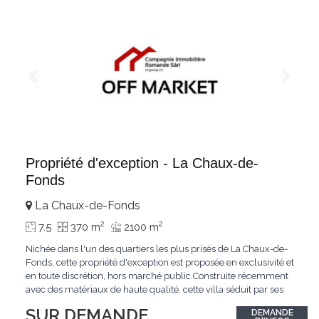
Propriété d'exception - La Chaux-de-
Fonds
La Chaux-de-Fonds
2
2
7.5
370 m
2100 m
Nichée dans l'un des quartiers les plus prisés de La Chaux-de-
Fonds, cette propriété d'exception est proposée en exclusivité et
en toute discrétion, hors marché public.Construite récemment
avec des matériaux de haute qualité, cette villa séduit par ses
lignes modernes, ses volumes généreux et une luminosité
SUR DEMANDE
DEMANDE
remarquable.L'espace de vie s'ouvre sur un jardin avec piscine,