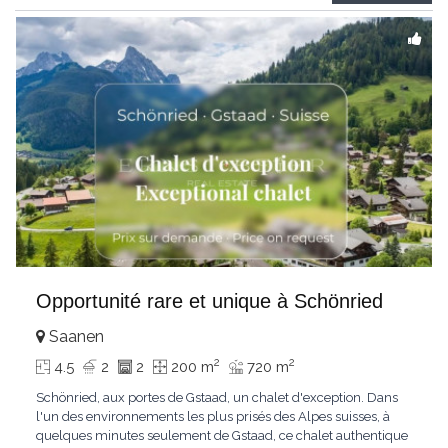
Gstaad et les sommets
...
Opportunité rare et unique à Schönried
Saanen
2
2
4.5
2
2
200 m
720 m
Schönried, aux portes de Gstaad, un chalet d'exception. Dans
l'un des environnements les plus prisés des Alpes suisses, à
quelques minutes seulement de Gstaad, ce chalet authentique