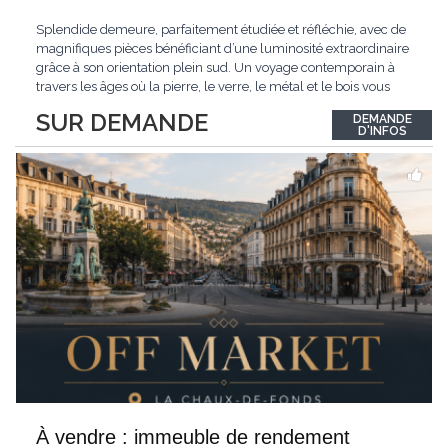
Splendide demeure, parfaitement étudiée et réfléchie, avec de
magnifiques pièces bénéficiant d’une luminosité extraordinaire
grâce à son orientation plein sud. Un voyage contemporain à
travers les âges où la pierre, le verre, le métal et le bois vous
confèrent une atmosphère unique et douce. Située sur les hauts
SUR DEMANDE
DEMANDE
de Grandson, entourée de nature et d’un verger de fruitiers, et
...
D'INFOS
À vendre : immeuble de rendement