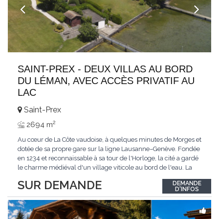
SAINT-PREX - DEUX VILLAS AU BORD
DU LÉMAN, AVEC ACCÈS PRIVATIF AU
LAC
Saint-Prex
2
2694 m
Au cœur de La Côte vaudoise, à quelques minutes de Morges et
dotée de sa propre gare sur la ligne Lausanne–Genève. Fondée
en 1234 et reconnaissable à sa tour de l'Horloge, la cité a gardé
le charme médiéval d'un village viticole au bord de l'eau. La
commune allie la tranquillité d'un cadre préservé à la proximité
SUR DEMANDE
DEMANDE
immédiate des villes. Dans cet environnement privilégié, une
D'INFOS
propriété
...