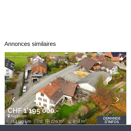
Annonces similaires
CHF 1'195'000.-
Kappelen
DEMANDE
2
2
14.99 km
11
220 m
858 m
D'INFOS