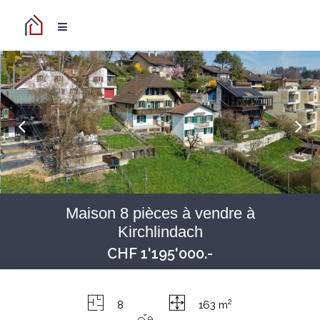
Maison 8 pièces à vendre à
Kirchlindach
CHF 1'195'000.-
2
8
163 m