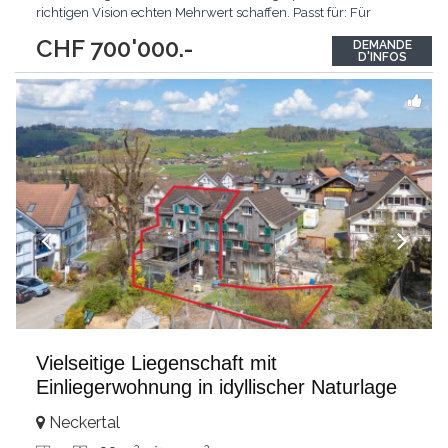
richtigen Vision echten Mehrwert schaffen. Passt für: Für
Projektentwickler mit Weitblick.KLARTEXT: Verwandeln Sie
CHF 700'000.-
DEMANDE
Potenzial in nachhaltigen Immobilienwert. Interessiert? JETZT
D'INFOS
anrufen: +41 76 651 22 73
Vielseitige Liegenschaft mit
Einliegerwohnung in idyllischer Naturlage
Neckertal