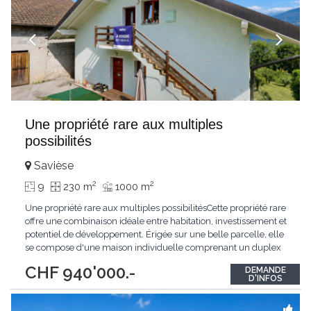
Une propriété rare aux multiples
possibilités
Savièse
2
2
9
230 m
1000 m
Une propriété rare aux multiples possibilitésCette propriété rare
offre une combinaison idéale entre habitation, investissement et
potentiel de développement. Érigée sur une belle parcelle, elle
se compose d'une maison individuelle comprenant un duplex
de 6,5 pièces ainsi qu'un appartement indépendant de 4 pièces,
CHF 940'000.-
DEMANDE
offrant de nombreuses possibilités d'utilisation, que ce soit pour
D'INFOS
une grande
...