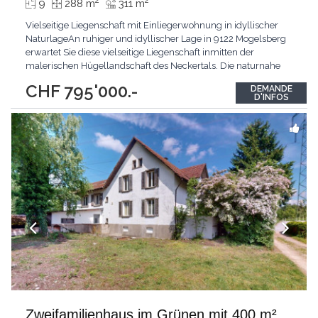
2
2
9
288 m
311 m
Vielseitige Liegenschaft mit Einliegerwohnung in idyllischer
NaturlageAn ruhiger und idyllischer Lage in 9122 Mogelsberg
erwartet Sie diese vielseitige Liegenschaft inmitten der
malerischen Hügellandschaft des Neckertals. Die naturnahe
Umgebung, die hervorragende Luftqualität sowie die Nähe zu
CHF 795'000.-
DEMANDE
attraktiven Naherholungsgebieten machen dieses Zuhause zu
D'INFOS
einem besonderen Ort zum Leben. Mogelsberg gilt
...
Zweifamilienhaus im Grünen mit 400 m²