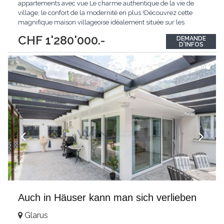
appartements avec vue Le charme authentique de la vie de
village, le confort de la modernité en plus !Découvrez cette
magnifique maison villageoise idéalement située sur les
hauteurs de Martigny-Combe. Offrant une vue totalement
CHF 1'280'000.-
DEMANDE
dégagée sur la vallée et les montagnes environnantes, cette
D'INFOS
bâtisse de caractère allie le calme d'un cadre préservé
...
Auch in Häuser kann man sich verlieben
Glarus