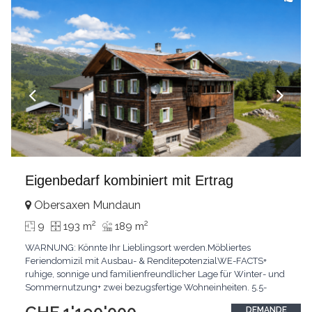
Eigenbedarf kombiniert mit Ertrag
Obersaxen Mundaun
2
2
9
193 m
189 m
WARNUNG: Könnte Ihr Lieblingsort werden.Möbliertes
Feriendomizil mit Ausbau- & RenditepotenzialWE-FACTS+
ruhige, sonnige und familienfreundlicher Lage für Winter- und
Sommernutzung+ zwei bezugsfertige Wohneinheiten. 5.5-
Zimmer-Maisonette, 3.5-Zimmer-Wohnung+ Wohnung 1.OG:
DEMANDE