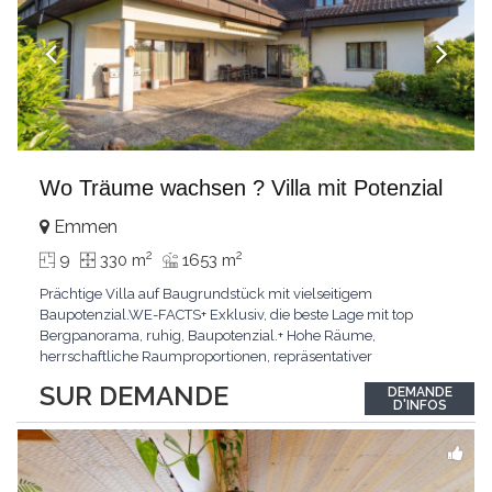
Wo Träume wachsen ? Villa mit Potenzial
Emmen
2
2
9
330 m
1653 m
Prächtige Villa auf Baugrundstück mit vielseitigem
Baupotenzial.WE-FACTS+ Exklusiv, die beste Lage mit top
Bergpanorama, ruhig, Baupotenzial.+ Hohe Räume,
herrschaftliche Raumproportionen, repräsentativer
Eingangshalle.+ Lift, grosse Doppel-Garage, Sauna, Security-
SUR DEMANDE
DEMANDE
System, Bibliothek, Weinkeller uvm.Passt für:Investoren,
D'INFOS
Visionäre, Liebhaber von Exklusivem, Individualisten.KLARTEXT:
Ein Meisterwerk
...