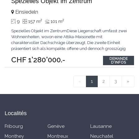
Spezielles Objekt im Zentrum
Einsiedeln
2
2
9
157 m
101 m
Spezielles Objekt im ZentrumDiese Liegenschaft umfasst zwei
Wohneinheiten, wovon eine Attika-Maisonette mit
charaktervoller Dachschräge überzeugt. Die zweite Einheit
präsentiert sich als kompakte, offene und dennoch grosszügig
gestaltete Einliegerwohnung.Das Objekt kann sofort bewohnt
CHF 1'280'000.-
DEMANDE
oder im Rahmen einer Sanierung neu gestaltet werden. Ob als
D'INFOS
Zweifamilienhaus, Generationenhaus oder als Basis für
...
«
1
2
3
»
Localités
Fribourg
Genève
Lausanne
Monthey
Montreux
Neuchatel