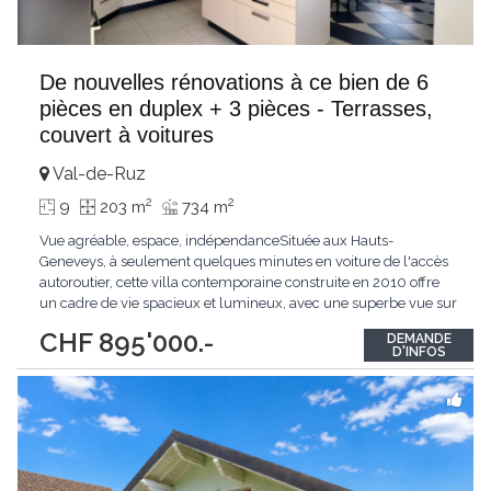
De nouvelles rénovations à ce bien de 6
pièces en duplex + 3 pièces - Terrasses,
couvert à voitures
Val-de-Ruz
2
2
9
203 m
734 m
Vue agréable, espace, indépendanceSituée aux Hauts-
Geneveys, à seulement quelques minutes en voiture de l'accès
autoroutier, cette villa contemporaine construite en 2010 offre
un cadre de vie spacieux et lumineux, avec une superbe vue sur
les Alpes.Elle bénéficie d'un accès facilité pour les
CHF 895'000.-
DEMANDE
déplacements quotidiens, tout en conservant une belle intimité
D'INFOS
intérieure.La propriété se compose
...