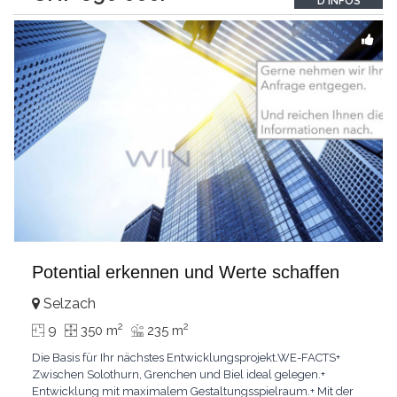
D'INFOS
appartement créé entièrement en 2015 dans l'extension
...
Potential erkennen und Werte schaffen
Selzach
2
2
9
350 m
235 m
Die Basis für Ihr nächstes Entwicklungsprojekt.WE-FACTS+
Zwischen Solothurn, Grenchen und Biel ideal gelegen.+
Entwicklung mit maximalem Gestaltungsspielraum.+ Mit der