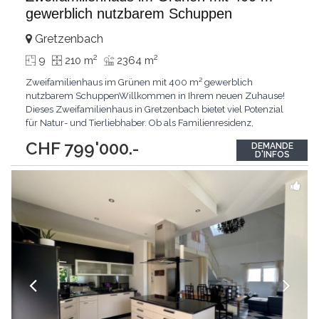
gewerblich nutzbarem Schuppen
Gretzenbach
2
2
9
210 m
2364 m
Zweifamilienhaus im Grünen mit 400 m² gewerblich
nutzbarem SchuppenWillkommen in Ihrem neuen Zuhause!
Dieses Zweifamilienhaus in Gretzenbach bietet viel Potenzial
für Natur- und Tierliebhaber. Ob als Familienresidenz,
Mehrgenerationenhaus oder Paradies für Tierliebhaber. Die
CHF 799'000.-
DEMANDE
rund 400 m² Schuppenflächen welche für Gewerbliche
D'INFOS
Nutzung eingetragen sind, gibt es dazu. Das weitläufige
Grundstück
...