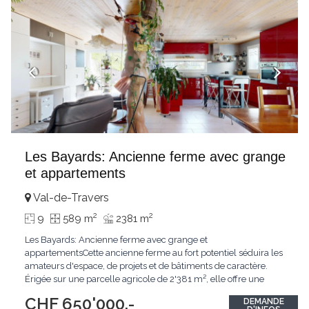
Les Bayards: Ancienne ferme avec grange
et appartements
Val-de-Travers
2
2
9
589 m
2381 m
Les Bayards: Ancienne ferme avec grange et
appartementsCette ancienne ferme au fort potentiel séduira les
amateurs d'espace, de projets et de bâtiments de caractère.
Érigée sur une parcelle agricole de 2'381 m², elle offre une
multitude de possibilités grâce à ses importants volumes et à
CHF 650'000.-
DEMANDE
ses nombreuses dépendances.Le bien comprend un