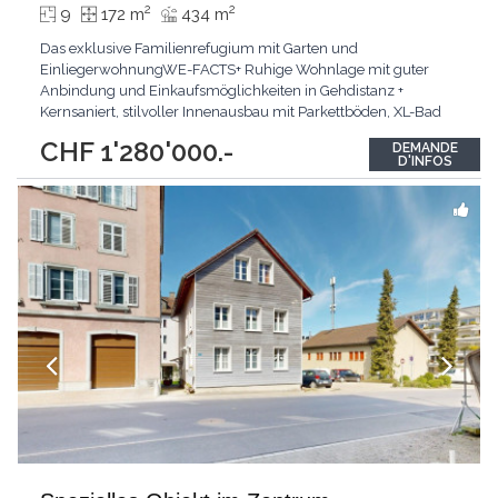
2
2
9
172 m
434 m
Das exklusive Familienrefugium mit Garten und
EinliegerwohnungWE-FACTS+ Ruhige Wohnlage mit guter
Anbindung und Einkaufsmöglichkeiten in Gehdistanz +
Kernsaniert, stilvoller Innenausbau mit Parkettböden, XL-Bad
und Gäste-WC+ Neue Zentralheizung, Umluftkachelofen,
CHF 1'280'000.-
DEMANDE
ausgebauter Keller, gedeckte Sitzplätze Passt für:Paare und
D'INFOS
Familien, die ein Haus mit Einliegerwohnung an zentraler Lage
wünschenKLARTEXT:
...