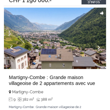
CHF 1'190'000.-
neu modernisiert; Wohnung 2./3. OG: modernisiert, gemütlich,
D'INFOS
warm.Passt für:Haupt- oder Zweitwohnen, Naturliebhaber oder
WintersportlerKLARTEXT:
...
Martigny-Combe : Grande maison
villageoise de 2 appartements avec vue
Martigny-Combe
2
2
9
382 m
388 m
Martigny-Combe : Grande maison villageoise de 2