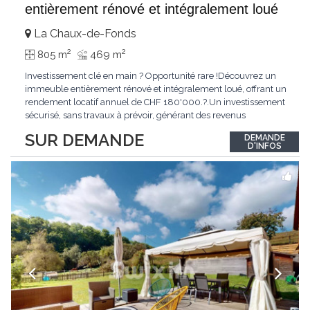
entièrement rénové et intégralement loué
La Chaux-de-Fonds
2
2
805 m
469 m
Investissement clé en main ? Opportunité rare !Découvrez un
immeuble entièrement rénové et intégralement loué, offrant un
rendement locatif annuel de CHF 180'000.?.Un investissement
sécurisé, sans travaux à prévoir, générant des revenus
immédiats.N'hésitez pas à me contacter pour obtenir davantage
SUR DEMANDE
DEMANDE
d'informations ou recevoir le dossier.
D'INFOS