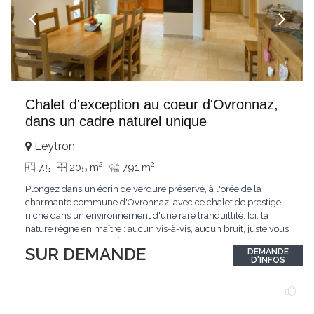
Chalet d'exception au coeur d'Ovronnaz,
dans un cadre naturel unique
Leytron
2
2
7.5
205 m
791 m
Plongez dans un écrin de verdure préservé, à l'orée de la
charmante commune d'Ovronnaz, avec ce chalet de prestige
niché dans un environnement d'une rare tranquillité. Ici, la
nature règne en maître : aucun vis-à-vis, aucun bruit, juste vous
et l'immensité alpine.Édifié en 2010, ce bien unique se distingue
SUR DEMANDE
DEMANDE
par ses finitions de très haut standing et ses matériaux nobles.
D'INFOS
Le bois de mélèze
...