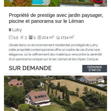
Propriété de prestige avec jardin paysager,
piscine et panorama sur le Léman
Lutry
2
2
5.5
3
5
224 m
1734 m
Située dans un environnement résidentiel privilégié de Lutry,
cette propriété contemporaine offre un cadre de vie d’une rare
élégance, où le raffinement des matériaux rencontre la sérénité
d’un panorama unique sur le lac Léman et les Alpes. Conçue
avec soin jusque dans les moindres détails, la propriété se
SUR DEMANDE
DEMANDE
distingue par ses espaces généreux et son atmosphère
D'INFOS
résolument harmonieuse. Caractéristiques
...