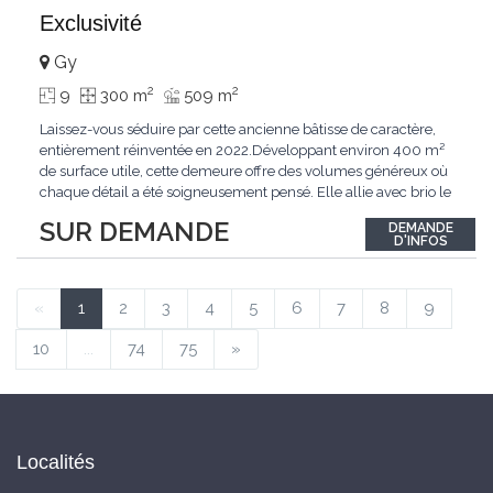
Exclusivité
Gy
2
2
9
300 m
509 m
Laissez-vous séduire par cette ancienne bâtisse de caractère,
entièrement réinventée en 2022.Développant environ 400 m²
de surface utile, cette demeure offre des volumes généreux où
chaque détail a été soigneusement pensé. Elle allie avec brio le
confort moderne aux performances énergétiques
SUR DEMANDE
DEMANDE
contemporaines. Sa distribution harmonieuse et fonctionnelle a
D'INFOS
été conçue pour répondre
...
«
1
2
3
4
5
6
7
8
9
10
...
74
75
»
Localités