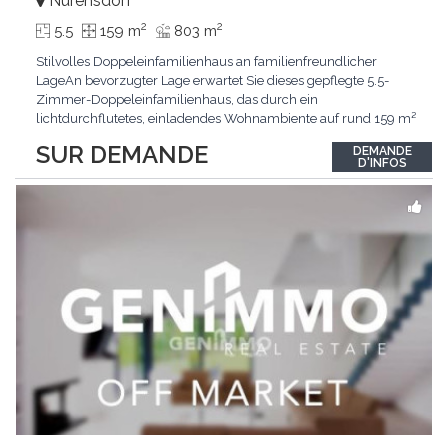
Nürensdorf
2
2
5.5
159 m
803 m
Stilvolles Doppeleinfamilienhaus an familienfreundlicher
LageAn bevorzugter Lage erwartet Sie dieses gepflegte 5.5-
Zimmer-Doppeleinfamilienhaus, das durch ein
lichtdurchflutetes, einladendes Wohnambiente auf rund 159 m²
überzeugt. Dank stetigem Unterhalt präsentiert sich die
SUR DEMANDE
DEMANDE
Liegenschaft in einem hervorragenden Zustand und vereint
D'INFOS
zeitgemässen Wohnkomfort perfekt mit nachhaltiger
Technik.Im Zentrum
...