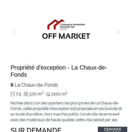
Propriété d'exception - La Chaux-de-
Fonds
La Chaux-de-Fonds
2
2
7.5
370 m
2100 m
Nichée dans l'un des quartiers les plus prisés de La Chaux-de-
Fonds, cette propriété d'exception est proposée en exclusivité et
en toute discrétion, hors marché public.Construite récemment
avec des matériaux de haute qualité, cette villa séduit par ses
lignes modernes, ses volumes généreux et une luminosité
SUR DEMANDE
DEMANDE
remarquable.L'espace de vie s'ouvre sur un jardin avec piscine,