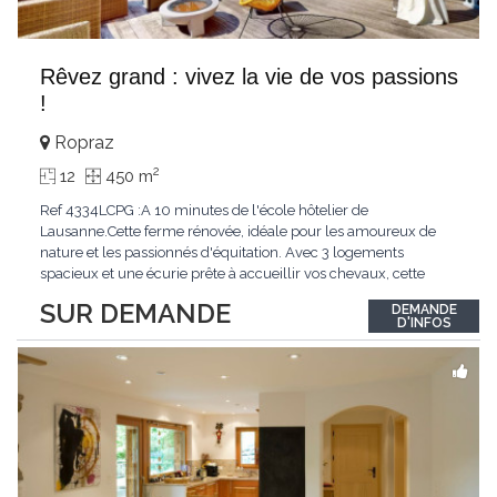
Rêvez grand : vivez la vie de vos passions
!
Ropraz
2
12
450 m
Ref 4334LCPG :A 10 minutes de l'école hôtelier de
Lausanne.Cette ferme rénovée, idéale pour les amoureux de
nature et les passionnés d'équitation. Avec 3 logements
spacieux et une écurie prête à accueillir vos chevaux, cette
propriété rare offre un cadre de vie unique, mêlant charme
SUR DEMANDE
DEMANDE
authentique et confort moderne. - 3 logements confortables :
D'INFOS
duplex 2,5 pièces, duplex 4,5 pièces avec
...