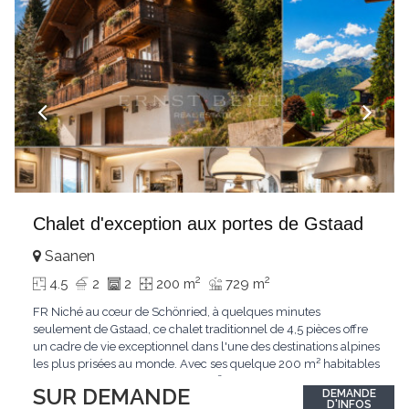
Chalet d'exception aux portes de Gstaad
Saanen
2
2
4.5
2
2
200 m
729 m
FR Niché au cœur de Schönried, à quelques minutes
seulement de Gstaad, ce chalet traditionnel de 4,5 pièces offre
un cadre de vie exceptionnel dans l'une des destinations alpines
les plus prisées au monde. Avec ses quelque 200 m² habitables
implantés sur un terrain de 729 m², le bien bénéficie d'une
SUR DEMANDE
DEMANDE
situation dominante offrant une vue dégagée sur le village de
D'INFOS