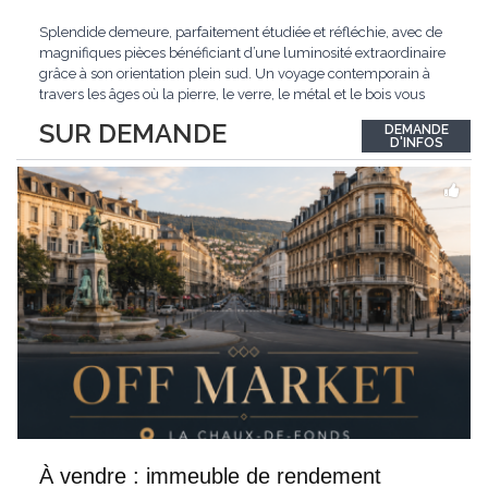
Splendide demeure, parfaitement étudiée et réfléchie, avec de
magnifiques pièces bénéficiant d’une luminosité extraordinaire
grâce à son orientation plein sud. Un voyage contemporain à
travers les âges où la pierre, le verre, le métal et le bois vous
confèrent une atmosphère unique et douce. Située sur les hauts
SUR DEMANDE
DEMANDE
de Grandson, entourée de nature et d’un verger de fruitiers, et
...
D'INFOS
À vendre : immeuble de rendement