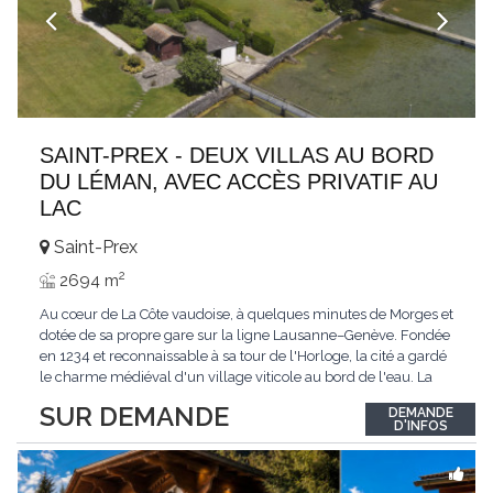
SAINT-PREX - DEUX VILLAS AU BORD
DU LÉMAN, AVEC ACCÈS PRIVATIF AU
LAC
Saint-Prex
2
2694 m
Au cœur de La Côte vaudoise, à quelques minutes de Morges et
dotée de sa propre gare sur la ligne Lausanne–Genève. Fondée
en 1234 et reconnaissable à sa tour de l'Horloge, la cité a gardé
le charme médiéval d'un village viticole au bord de l'eau. La
commune allie la tranquillité d'un cadre préservé à la proximité
SUR DEMANDE
DEMANDE
immédiate des villes. Dans cet environnement privilégié, une
D'INFOS
propriété
...