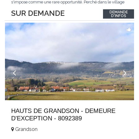
s'impose comme une rare opportunité. Perché dans le village
de Schönried, il dévoile une vue panoramique saisissante sur la
SUR DEMANDE
DEMANDE
station et les sommets qui l'encadrent, un spectacle qui change
D'INFOS
au fil des saisons. Avec
...
HAUTS DE GRANDSON - DEMEURE
D'EXCEPTION - 8092389
Grandson