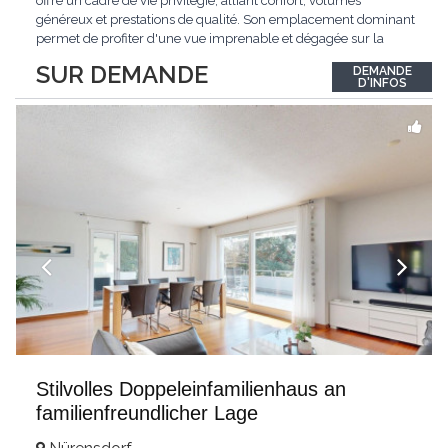
offre un cadre de vie privilégié, alliant confort, volumes
généreux et prestations de qualité. Son emplacement dominant
permet de profiter d'une vue imprenable et dégagée sur la
région.Répartie sur deux niveaux et un sous-sol entièrement
SUR DEMANDE
DEMANDE
excavé, cette villa propose une surface habitable utile de plus
D'INFOS
de 260 m², soigneusement
...
Stilvolles Doppeleinfamilienhaus an
familienfreundlicher Lage