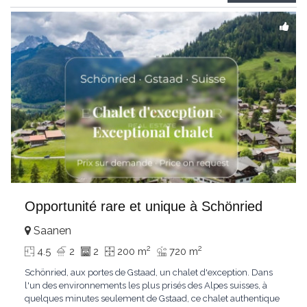
Gstaad et les sommets
...
Opportunité rare et unique à Schönried
Saanen
2
2
4.5
2
2
200 m
720 m
Schönried, aux portes de Gstaad, un chalet d'exception. Dans
l'un des environnements les plus prisés des Alpes suisses, à
quelques minutes seulement de Gstaad, ce chalet authentique