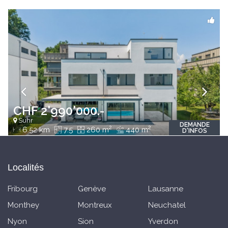
CHF 2'990'000.-
Suhr
DEMANDE
2
2
6.52 km
7.5
260 m
440 m
D'INFOS
Localités
Fribourg
Genève
Lausanne
Monthey
Montreux
Neuchatel
Nyon
Sion
Yverdon