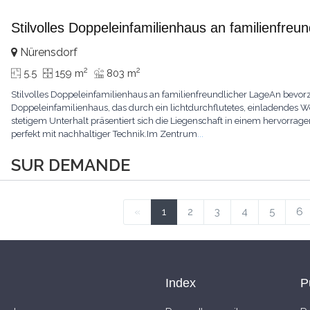
Stilvolles Doppeleinfamilienhaus an familienfreu
Nürensdorf
2
2
5.5
159 m
803 m
Stilvolles Doppeleinfamilienhaus an familienfreundlicher LageAn bevorz
Doppeleinfamilienhaus, das durch ein lichtdurchflutetes, einladendes
stetigem Unterhalt präsentiert sich die Liegenschaft in einem hervor
perfekt mit nachhaltiger Technik.Im Zentrum
...
SUR DEMANDE
«
1
2
3
4
5
6
Index
P