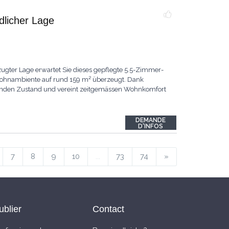
ndlicher Lage
ugter Lage erwartet Sie dieses gepflegte 5.5-Zimmer-
 Wohnambiente auf rund 159 m² überzeugt. Dank
ragenden Zustand und vereint zeitgemässen Wohnkomfort
DEMANDE
D'INFOS
7
8
9
10
...
73
74
»
ublier
Contact