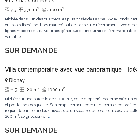
La Chaux-de-Fonds
2
2
7.5
370 m
2100 m
Nichée dans l'un des quartiers les plus prisés de La Chaux-de-Fonds, cett
en toute discrétion, hors marché public.Construite récemment avec des ma
lignes modernes, ses volumes généreux et une luminosité remarquable.L'
véritable
...
SUR DEMANDE
Villa contemporaine avec vue panoramique - Idéa
Blonay
2
2
6.5
180 m
1000 m
Nichée sur une parcelle de 1'000 m², cette propriété moderne offre un ca
et prestations de qualité. Son emplacement dominant permet de profiter
région.Répartie sur deux niveaux et un sous-sol entièrement excavé, cette
260 m², soigneusement
...
SUR DEMANDE