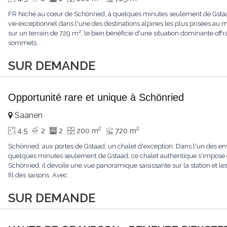
FR Niché au cœur de Schönried, à quelques minutes seulement de Gstaad, 
vie exceptionnel dans l'une des destinations alpines les plus prisées a
sur un terrain de 729 m², le bien bénéficie d'une situation dominante offr
sommets
...
SUR DEMANDE
Opportunité rare et unique à Schönried
Saanen
2
2
4.5
2
2
200 m
720 m
Schönried, aux portes de Gstaad, un chalet d'exception. Dans l'un des en
quelques minutes seulement de Gstaad, ce chalet authentique s'impose 
Schönried, il dévoile une vue panoramique saisissante sur la station et 
fil des saisons. Avec
...
SUR DEMANDE