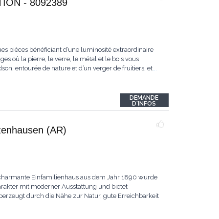
ON - 8092389
es pièces bénéficiant d’une luminosité extraordinaire
s où la pierre, le verre, le métal et le bois vous
n, entourée de nature et d’un verger de fruitiers, et
...
DEMANDE
D'INFOS
lzenhausen (AR)
 charmante Einfamilienhaus aus dem Jahr 1890 wurde
harakter mit moderner Ausstattung und bietet
erzeugt durch die Nähe zur Natur, gute Erreichbarkeit