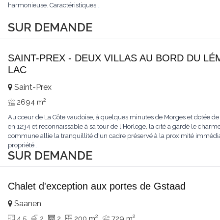
harmonieuse. Caractéristiques
...
SUR DEMANDE
SAINT-PREX - DEUX VILLAS AU BORD DU LÉ
LAC
Saint-Prex
2
2694 m
Au cœur de La Côte vaudoise, à quelques minutes de Morges et dotée de
en 1234 et reconnaissable à sa tour de l'Horloge, la cité a gardé le charme
commune allie la tranquillité d'un cadre préservé à la proximité immédia
propriété
...
SUR DEMANDE
Chalet d'exception aux portes de Gstaad
Saanen
2
2
4.5
2
2
200 m
729 m