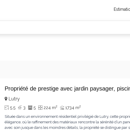
Estimati
Propriété de prestige avec jardin paysager, pis
Lutry
2
2
5.5
3
5
224 m
1734 m
Située dans un environnement résidentiel privilégié de Lutry, cette propr
élégance, où le raffinement des matériaux rencontre la sérénité d’un pa
avec soin jusque dans les moindres détails, la propriété se distingue p