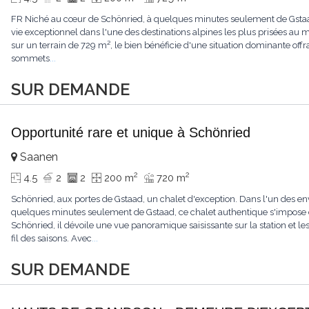
FR Niché au cœur de Schönried, à quelques minutes seulement de Gstaad, 
vie exceptionnel dans l'une des destinations alpines les plus prisées a
sur un terrain de 729 m², le bien bénéficie d'une situation dominante offr
sommets
...
SUR DEMANDE
Opportunité rare et unique à Schönried
Saanen
2
2
4.5
2
2
200 m
720 m
Schönried, aux portes de Gstaad, un chalet d'exception. Dans l'un des en
quelques minutes seulement de Gstaad, ce chalet authentique s'impose 
Schönried, il dévoile une vue panoramique saisissante sur la station et 
fil des saisons. Avec
...
SUR DEMANDE