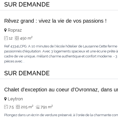
SUR DEMANDE
Rêvez grand : vivez la vie de vos passions !
Ropraz
2
12
450 m
Ref 4334LCPG :A 10 minutes de l'école hôtelier de Lausanne.Cette ferme 
passionnés d'équitation. Avec 3 logements spacieux et une écurie prête à 
cadre de vie unique, mêlant charme authentique et confort moderne. - 3 
pièces avec
...
SUR DEMANDE
Chalet d'exception au coeur d'Ovronnaz, dans u
Leytron
2
2
7.5
205 m
791 m
Plongez dans un écrin de verdure préservé, à l'orée de la charmante c