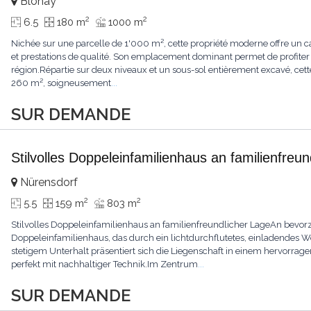
Blonay
2
2
6.5
180 m
1000 m
Nichée sur une parcelle de 1'000 m², cette propriété moderne offre un ca
et prestations de qualité. Son emplacement dominant permet de profiter
région.Répartie sur deux niveaux et un sous-sol entièrement excavé, cette
260 m², soigneusement
...
SUR DEMANDE
Stilvolles Doppeleinfamilienhaus an familienfreu
Nürensdorf
2
2
5.5
159 m
803 m
Stilvolles Doppeleinfamilienhaus an familienfreundlicher LageAn bevorz
Doppeleinfamilienhaus, das durch ein lichtdurchflutetes, einladendes
stetigem Unterhalt präsentiert sich die Liegenschaft in einem hervor
perfekt mit nachhaltiger Technik.Im Zentrum
...
SUR DEMANDE