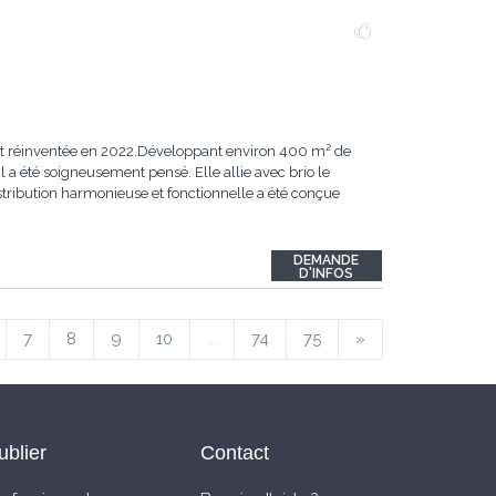
ent réinventée en 2022.Développant environ 400 m² de
 a été soigneusement pensé. Elle allie avec brio le
ribution harmonieuse et fonctionnelle a été conçue
DEMANDE
D'INFOS
7
8
9
10
...
74
75
»
ublier
Contact