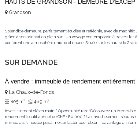
HAUTS DE GRANDSON - DEMEURE D'EXCEPTI
Grandson
Splendide demeure, parfaitement étudiée et réfléchie, avec de magnifiqu
grâce à son orientation plein sud. Un voyage contemporain à travers les âge
confèrent une atmosphère unique et douce. Située sur les hauts de Grandso
SUR DEMANDE
À vendre : immeuble de rendement entièrement 
La Chaux-de-Fonds
2
2
805 m
469 m
Investissement clé en main ? Opportunité rare !Découvrez un immeuble e
rendement locatif annuel de CHF 180'000.?.Un investissement sécurisé, 
immédiats.N'hésitez pas à me contacter pour obtenir davantage d'informat