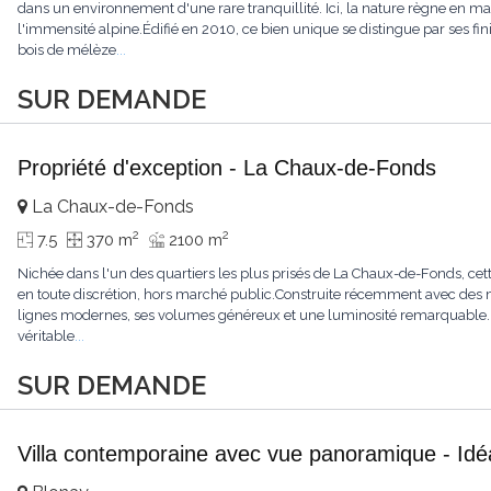
dans un environnement d'une rare tranquillité. Ici, la nature règne en maît
l'immensité alpine.Édifié en 2010, ce bien unique se distingue par ses fin
bois de mélèze
...
SUR DEMANDE
Propriété d'exception - La Chaux-de-Fonds
La Chaux-de-Fonds
2
2
7.5
370 m
2100 m
Nichée dans l'un des quartiers les plus prisés de La Chaux-de-Fonds, cett
en toute discrétion, hors marché public.Construite récemment avec des ma
lignes modernes, ses volumes généreux et une luminosité remarquable.L'
véritable
...
SUR DEMANDE
Villa contemporaine avec vue panoramique - Idéa