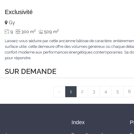
Exclusivité
Gy
2
2
9
300 m
509 m
Laissez-vous séduire par cette ancienne bâtisse de caractère, entièrem
surface utile, cette demeure offre des volumes généreux où chaque détail
confort moderne aux performances énergétiques contemporaines. Sa dist
pour répondre
...
SUR DEMANDE
«
1
2
3
4
5
6
Index
P