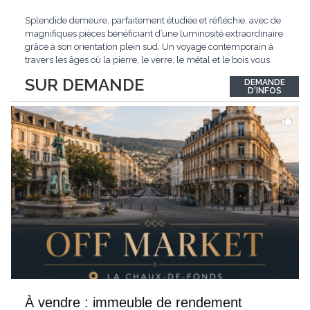
Splendide demeure, parfaitement étudiée et réfléchie, avec de
magnifiques pièces bénéficiant d’une luminosité extraordinaire
grâce à son orientation plein sud. Un voyage contemporain à
travers les âges où la pierre, le verre, le métal et le bois vous
confèrent une atmosphère unique et douce. Située sur les hauts
SUR DEMANDE
DEMANDE
de Grandson, entourée de nature et d’un verger de fruitiers, et
...
D'INFOS
À vendre : immeuble de rendement