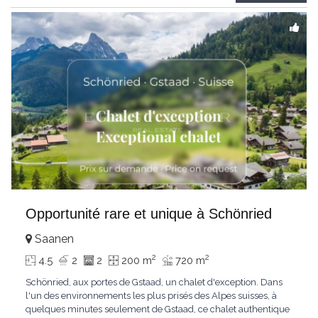
Gstaad et les sommets
...
Opportunité rare et unique à Schönried
Saanen
2
2
4.5
2
2
200 m
720 m
Schönried, aux portes de Gstaad, un chalet d'exception. Dans
l'un des environnements les plus prisés des Alpes suisses, à
quelques minutes seulement de Gstaad, ce chalet authentique