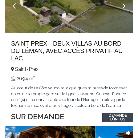
SAINT-PREX - DEUX VILLAS AU BORD
DU LÉMAN, AVEC ACCÈS PRIVATIF AU
LAC
Saint-Prex
2
2694 m
Au cœur de La Côte vaudoise, à quelques minutes de Morges et
dotée de sa propre gare sur la ligne Lausanne–Genève. Fondée
en 1234 et reconnaissable à sa tour de l'Horloge, la cité a gardé
le charme médiéval d'un village viticole au bord de l'eau. La
commune allie la tranquillité d'un cadre préservé à la proximité
SUR DEMANDE
DEMANDE
immédiate des villes. Dans cet environnement privilégié, une
D'INFOS
propriété
...