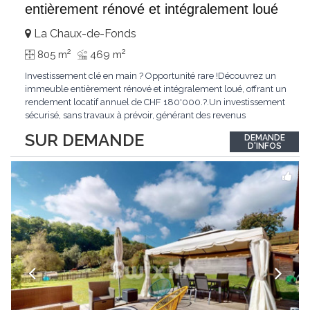
entièrement rénové et intégralement loué
La Chaux-de-Fonds
2
2
805 m
469 m
Investissement clé en main ? Opportunité rare !Découvrez un
immeuble entièrement rénové et intégralement loué, offrant un
rendement locatif annuel de CHF 180'000.?.Un investissement
sécurisé, sans travaux à prévoir, générant des revenus
immédiats.N'hésitez pas à me contacter pour obtenir davantage
SUR DEMANDE
DEMANDE
d'informations ou recevoir le dossier.
D'INFOS