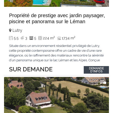
Propriété de prestige avec jardin paysager,
piscine et panorama sur le Léman
Lutry
2
2
5.5
3
5
224 m
1734 m
Située dans un environnement résidentiel privilégié de Lutry,
cette propriété contemporaine offre un cadre de vie d’une rare
élégance, où le raffinement des matériaux rencontre la sérénité
d’un panorama unique sur le lac Léman et les Alpes. Conçue
avec soin jusque dans les moindres détails, la propriété se
SUR DEMANDE
DEMANDE
distingue par ses espaces généreux et son atmosphère
D'INFOS
résolument harmonieuse. Caractéristiques
...