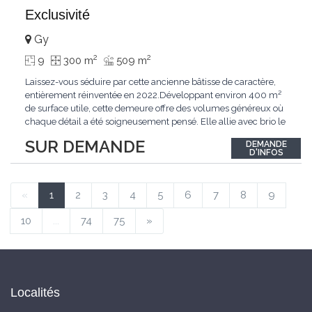
Exclusivité
Gy
2
2
9
300 m
509 m
Laissez-vous séduire par cette ancienne bâtisse de caractère,
entièrement réinventée en 2022.Développant environ 400 m²
de surface utile, cette demeure offre des volumes généreux où
chaque détail a été soigneusement pensé. Elle allie avec brio le
confort moderne aux performances énergétiques
SUR DEMANDE
DEMANDE
contemporaines. Sa distribution harmonieuse et fonctionnelle a
D'INFOS
été conçue pour répondre
...
«
1
2
3
4
5
6
7
8
9
10
...
74
75
»
Localités