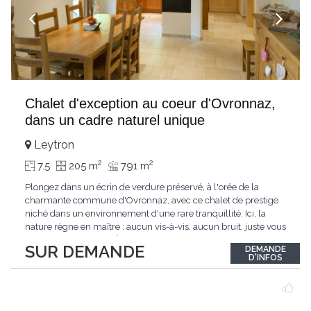
Chalet d'exception au coeur d'Ovronnaz,
dans un cadre naturel unique
Leytron
2
2
7.5
205 m
791 m
Plongez dans un écrin de verdure préservé, à l'orée de la
charmante commune d'Ovronnaz, avec ce chalet de prestige
niché dans un environnement d'une rare tranquillité. Ici, la
nature règne en maître : aucun vis-à-vis, aucun bruit, juste vous
et l'immensité alpine.Édifié en 2010, ce bien unique se distingue
SUR DEMANDE
DEMANDE
par ses finitions de très haut standing et ses matériaux nobles.
D'INFOS
Le bois de mélèze
...