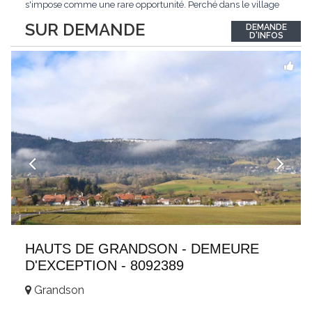
s'impose comme une rare opportunité. Perché dans le village
de Schönried, il dévoile une vue panoramique saisissante sur la
SUR DEMANDE
DEMANDE
station et les sommets qui l'encadrent, un spectacle qui change
D'INFOS
au fil des saisons. Avec
...
HAUTS DE GRANDSON - DEMEURE
D'EXCEPTION - 8092389
Grandson