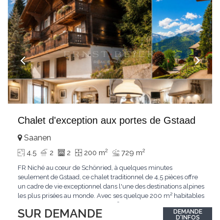
Chalet d'exception aux portes de Gstaad
Saanen
2
2
4.5
2
2
200 m
729 m
FR Niché au cœur de Schönried, à quelques minutes
seulement de Gstaad, ce chalet traditionnel de 4,5 pièces offre
un cadre de vie exceptionnel dans l'une des destinations alpines
les plus prisées au monde. Avec ses quelque 200 m² habitables
implantés sur un terrain de 729 m², le bien bénéficie d'une
SUR DEMANDE
DEMANDE
situation dominante offrant une vue dégagée sur le village de
D'INFOS