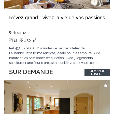
Rêvez grand : vivez la vie de vos passions
!
Ropraz
2
12
450 m
Ref 4334LCPG :A 10 minutes de l'école hôtelier de
Lausanne.Cette ferme rénovée, idéale pour les amoureux de
nature et les passionnés d'équitation. Avec 3 logements
spacieux et une écurie prête à accueillir vos chevaux, cette
propriété rare offre un cadre de vie unique, mêlant charme
SUR DEMANDE
DEMANDE
authentique et confort moderne. - 3 logements confortables :
D'INFOS
duplex 2,5 pièces, duplex 4,5 pièces avec
...