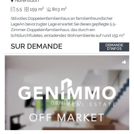
Nürensdorf
2
2
5.5
159 m
803 m
Stilvolles Doppeleinfamilienhaus an familienfreundlicher
LageAn bevorzugter Lage erwartet Sie dieses gepflegte 5.5-
Zimmer-Doppeleinfamilienhaus, das durch ein
lichtdurchflutetes, einladendes Wohnambiente auf rund 159 m²
überzeugt. Dank stetigem Unterhalt präsentiert sich die
SUR DEMANDE
DEMANDE
Liegenschaft in einem hervorragenden Zustand und vereint
D'INFOS
zeitgemässen Wohnkomfort perfekt mit nachhaltiger
Technik.Im Zentrum
...