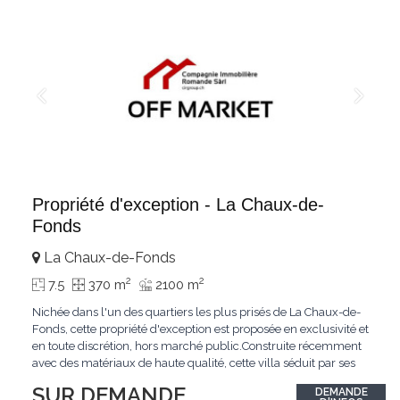
Propriété d'exception - La Chaux-de-
Fonds
La Chaux-de-Fonds
2
2
7.5
370 m
2100 m
Nichée dans l'un des quartiers les plus prisés de La Chaux-de-
Fonds, cette propriété d'exception est proposée en exclusivité et
en toute discrétion, hors marché public.Construite récemment
avec des matériaux de haute qualité, cette villa séduit par ses
lignes modernes, ses volumes généreux et une luminosité
SUR DEMANDE
DEMANDE
remarquable.L'espace de vie s'ouvre sur un jardin avec piscine,