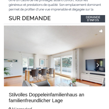
offre un cadre de vie privilégié, alliant confort, volumes
généreux et prestations de qualité. Son emplacement dominant
permet de profiter d'une vue imprenable et dégagée sur la
région.Répartie sur deux niveaux et un sous-sol entièrement
SUR DEMANDE
DEMANDE
excavé, cette villa propose une surface habitable utile de plus
D'INFOS
de 260 m², soigneusement
...
Stilvolles Doppeleinfamilienhaus an
familienfreundlicher Lage