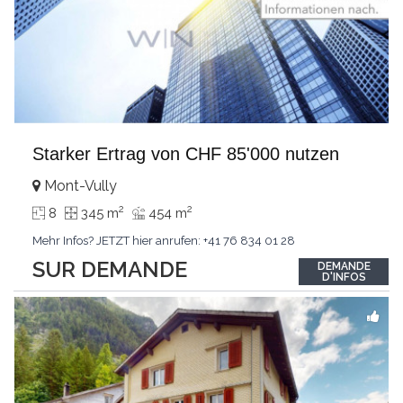
Starker Ertrag von CHF 85'000 nutzen
Mont-Vully
2
2
8
345 m
454 m
Mehr Infos? JETZT hier anrufen: +41 76 834 01 28
SUR DEMANDE
DEMANDE
D'INFOS