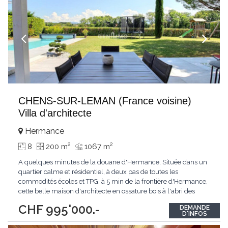
CHENS-SUR-LEMAN (France voisine)
Villa d'architecte
Hermance
2
2
8
200 m
1067 m
A quelques minutes de la douane d'Hermance, Située dans un
quartier calme et résidentiel, à deux pas de toutes les
commodités écoles et TPG, à 5 min de la frontière d'Hermance,
cette belle maison d'architecte en ossature bois à l'abri des
regards offre un cadre de vie idéal pour une famille.Elle
CHF 995'000.-
DEMANDE
bénéficie d'un ensoleillement optimal et d'espaces généreux
D'INFOS
ouverts sur l'extérieur qui en
...