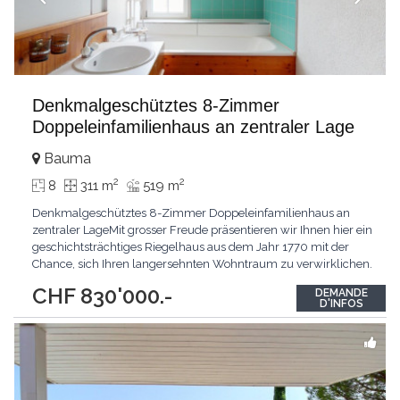
Denkmalgeschütztes 8-Zimmer
Doppeleinfamilienhaus an zentraler Lage
Bauma
2
2
8
311 m
519 m
Denkmalgeschütztes 8-Zimmer Doppeleinfamilienhaus an
zentraler LageMit grosser Freude präsentieren wir Ihnen hier ein
geschichtsträchtiges Riegelhaus aus dem Jahr 1770 mit der
Chance, sich Ihren langersehnten Wohntraum zu verwirklichen.
Die Highlights sind das grosszügige Platzangebot, der
CHF 830'000.-
DEMANDE
charmante Baustil sowie das vorhandene Aus- und
D'INFOS
Umbaupotenzial. Die unmittelbare Nähe zu öffentlichen
Verkehrsmitteln,
...