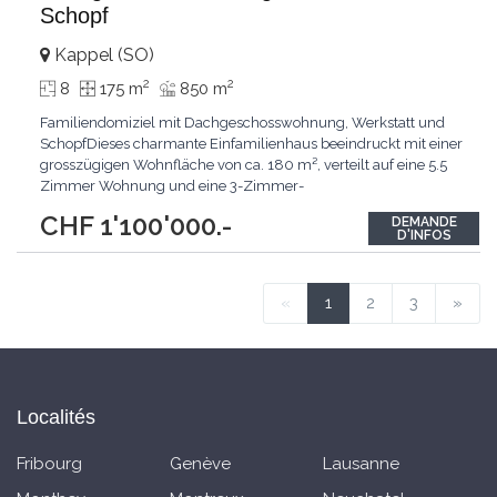
Schopf
Kappel (SO)
2
2
8
175 m
850 m
Familiendomiziel mit Dachgeschosswohnung, Werkstatt und
SchopfDieses charmante Einfamilienhaus beeindruckt mit einer
grosszügigen Wohnfläche von ca. 180 m², verteilt auf eine 5.5
Zimmer Wohnung und eine 3-Zimmer-
Dachgeschosswohnung. Das Anwesen mit einer
CHF 1'100'000.-
DEMANDE
Grundstücksfläche von 856 m² wird ergänzt mit einer
D'INFOS
Werkstatt und einem Büro sowie einem zusätzlichen Schopf.
Der kombinierte Charakter aus
...
«
1
2
3
»
Localités
Fribourg
Genève
Lausanne