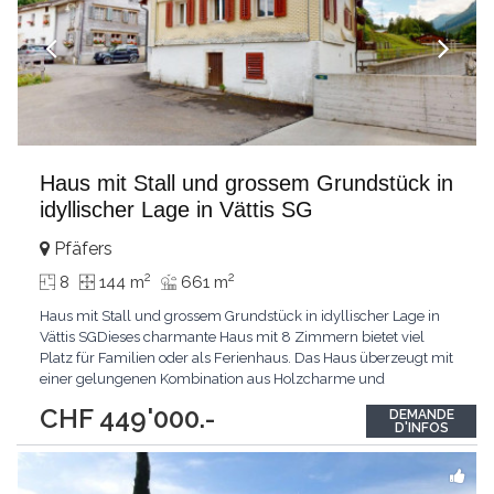
Haus mit Stall und grossem Grundstück in
idyllischer Lage in Vättis SG
Pfäfers
2
2
8
144 m
661 m
Haus mit Stall und grossem Grundstück in idyllischer Lage in
Vättis SGDieses charmante Haus mit 8 Zimmern bietet viel
Platz für Familien oder als Ferienhaus. Das Haus überzeugt mit
einer gelungenen Kombination aus Holzcharme und
modernisierten Bereichen wie Küche und Bad. Die Räume sind
CHF 449'000.-
DEMANDE
hell und freundlich, und wer mag, kann den oberen Zimmern
D'INFOS
mit etwas Renovation einen persönlichen Charakter
...