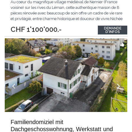
Au coeur du magnifique village médiéval de Nernier (France
voisine) sur les rives du Léman, cette authentique maison de 8
pièces rénovée avec beaucoup de soin offre un cadre de vie rare
et privilégié, entre charme historique et douceur de vivre.Nichée
dans le vieux village, la propriété rénovée en 2021 bénéficie
CHF 1'100'000.-
DEMANDE
d'un environnement calme, à quelques mètres seulement du
D'INFOS
lac et du port.Dès
...
Familiendomiziel mit
Dachgeschosswohnung, Werkstatt und