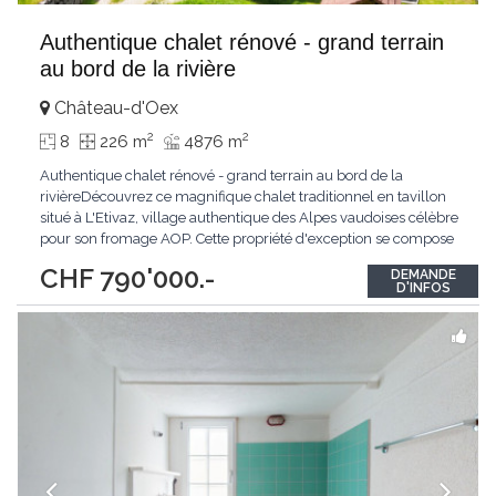
Authentique chalet rénové - grand terrain
au bord de la rivière
Château-d'Oex
2
2
8
226 m
4876 m
Authentique chalet rénové - grand terrain au bord de la
rivièreDécouvrez ce magnifique chalet traditionnel en tavillon
situé à L'Etivaz, village authentique des Alpes vaudoises célèbre
pour son fromage AOP. Cette propriété d'exception se compose
de deux appartements (5,5 et 4,5 pièces) ainsi qu'un sous-sol
CHF 790'000.-
DEMANDE
entièrement aménagé comprenant bureau, buanderie et
D'INFOS
carnotzet.Le chalet bénéficie
...