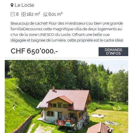
Le Locle
2
2
8
182 m
601 m
Beaucoup de cachet! Pour des investisseurs ou bien une grande
familleDécouvrez cette magnifique villa de deux logements au
c?ur de la zone UNESCO du Locle. Offrant une belle vue
dégagée et baignée de lumière, cette propriété est le cadre idéal
pour les familles à la recherche de confort et de proximité avec
CHF 650'000.-
DEMANDE
toutes les commodités. Avec un charme fou qui séduit dès le
D'INFOS
premier regard, cette
...