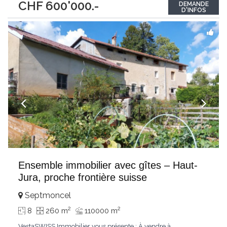
CHF 600'000.-
DEMANDE
niveaux et se situe sur un grand terrain arboré d’environ 5’000
D'INFOS
m². Elle comprend également
...
Ensemble immobilier avec gîtes – Haut-
Jura, proche frontière suisse
Septmoncel
2
2
8
260 m
110000 m
VestaSWISS Immobilier vous présente : À vendre à