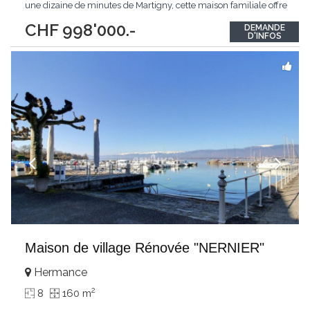
une dizaine de minutes de Martigny, cette maison familiale offre
une vue imprenable sur les montagnes environnantes. La
CHF 998'000.-
DEMANDE
propriété se compose de deux appartements spacieux, chacun
D'INFOS
accessible par des entrées indépendantes
...
Maison de village Rénovée "NERNIER"
Hermance
2
8
160 m