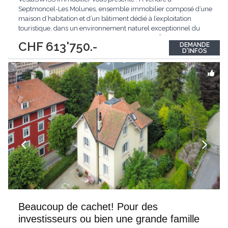
Septmoncel-Les Molunes, ensemble immobilier composé d’une
maison d’habitation et d’un bâtiment dédié à l’exploitation
touristique, dans un environnement naturel exceptionnel du
Haut-Jura. 🏡 Maison d’habitation – env. 260 m² Maison
CHF 613'750.-
DEMANDE
mitoyenne d’un côté comprenant : Rez-de-chaussée : Cuisine
D'INFOS
meublée ouverte sur
...
Beaucoup de cachet! Pour des
investisseurs ou bien une grande famille