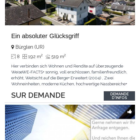
Ein absoluter Glücksgriff
Bürglen (UR)
2
2
8
192 m
519 m
Hier verbinden sich Wohnen und Rendite auf überzeugende
WeiseWE-FACTS+ sonnig, voll erschlossen, familienfreundlich,
erhöht, Weitsicht auf die Berge+ Erweitert (2004) , Zwei
Wohneinheiten, moderne Küchen, hochwertige Nassbereiche+
Sauna, Garten, Nebenräume, zwei Wohneinheiten, Garage,
SUR DEMANDE
DEMANDE
AussenparkplätzePasst für:Familien, Unternehmer, Paare,
D'INFOS
SingleKLARTEXT: Zwei Wohneinheiten im neuwertigen
Zustand
...