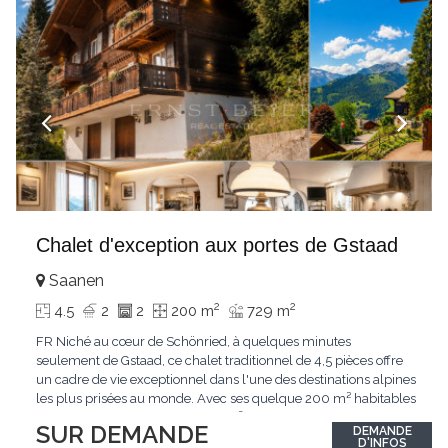
Chalet d'exception aux portes de Gstaad
Saanen
2
2
4.5
2
2
200 m
729 m
FR Niché au cœur de Schönried, à quelques minutes
seulement de Gstaad, ce chalet traditionnel de 4,5 pièces offre
un cadre de vie exceptionnel dans l'une des destinations alpines
les plus prisées au monde. Avec ses quelque 200 m² habitables
implantés sur un terrain de 729 m², le bien bénéficie d'une
SUR DEMANDE
DEMANDE
situation dominante offrant une vue dégagée sur le village de
D'INFOS