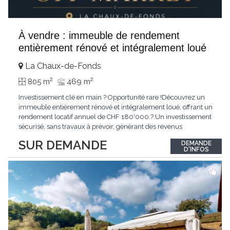
À vendre : immeuble de rendement
entièrement rénové et intégralement loué
La Chaux-de-Fonds
2
2
805 m
469 m
Investissement clé en main ? Opportunité rare !Découvrez un
immeuble entièrement rénové et intégralement loué, offrant un
rendement locatif annuel de CHF 180'000.?.Un investissement
sécurisé, sans travaux à prévoir, générant des revenus
immédiats.N'hésitez pas à me contacter pour obtenir davantage
SUR DEMANDE
DEMANDE
d'informations ou recevoir le dossier.
D'INFOS