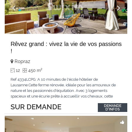
Rêvez grand : vivez la vie de vos passions
!
Ropraz
2
12
450 m
Ref 4334LCPG :A 10 minutes de l'école hôtelier de
Lausanne.Cette ferme rénovée, idéale pour les amoureux de
nature et les passionnés d'équitation. Avec 3 logements
spacieux et une écurie prête à accueillir vos chevaux, cette
propriété rare offre un cadre de vie unique, mêlant charme
SUR DEMANDE
DEMANDE
authentique et confort moderne. - 3 logements confortables :
D'INFOS
duplex 2,5 pièces, duplex 4,5 pièces avec
...