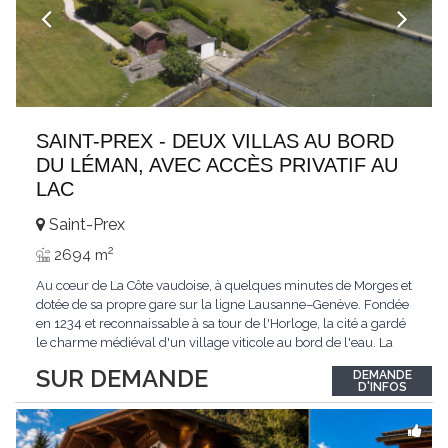
SAINT-PREX - DEUX VILLAS AU BORD
DU LÉMAN, AVEC ACCÈS PRIVATIF AU
LAC
Saint-Prex
2
2694 m
Au cœur de La Côte vaudoise, à quelques minutes de Morges et
dotée de sa propre gare sur la ligne Lausanne–Genève. Fondée
en 1234 et reconnaissable à sa tour de l'Horloge, la cité a gardé
le charme médiéval d'un village viticole au bord de l'eau. La
commune allie la tranquillité d'un cadre préservé à la proximité
SUR DEMANDE
DEMANDE
immédiate des villes. Dans cet environnement privilégié, une
D'INFOS
propriété
...