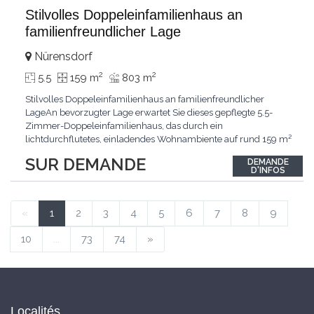
Stilvolles Doppeleinfamilienhaus an
familienfreundlicher Lage
Nürensdorf
2
2
5.5
159 m
803 m
Stilvolles Doppeleinfamilienhaus an familienfreundlicher
LageAn bevorzugter Lage erwartet Sie dieses gepflegte 5.5-
Zimmer-Doppeleinfamilienhaus, das durch ein
lichtdurchflutetes, einladendes Wohnambiente auf rund 159 m²
überzeugt. Dank stetigem Unterhalt präsentiert sich die
SUR DEMANDE
DEMANDE
Liegenschaft in einem hervorragenden Zustand und vereint
D'INFOS
zeitgemässen Wohnkomfort perfekt mit nachhaltiger
Technik.Im Zentrum
...
«
1
2
3
4
5
6
7
8
9
10
...
73
74
»
Localités