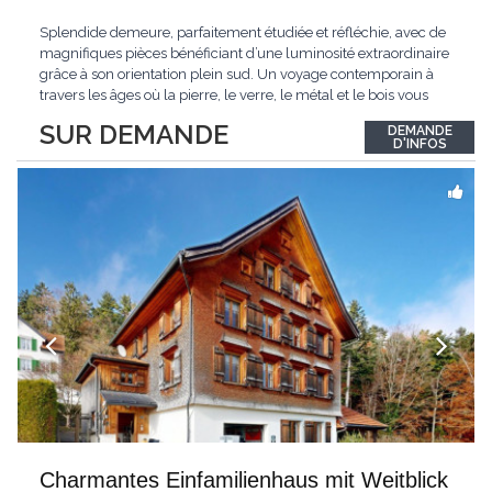
Splendide demeure, parfaitement étudiée et réfléchie, avec de
magnifiques pièces bénéficiant d’une luminosité extraordinaire
grâce à son orientation plein sud. Un voyage contemporain à
travers les âges où la pierre, le verre, le métal et le bois vous
confèrent une atmosphère unique et douce. Située sur les hauts
SUR DEMANDE
DEMANDE
de Grandson, entourée de nature et d’un verger de fruitiers, et
...
D'INFOS
Charmantes Einfamilienhaus mit Weitblick