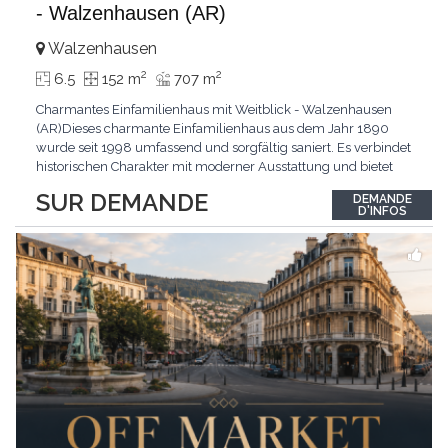
- Walzenhausen (AR)
Walzenhausen
2
2
6.5
152 m
707 m
Charmantes Einfamilienhaus mit Weitblick - Walzenhausen
(AR)Dieses charmante Einfamilienhaus aus dem Jahr 1890
wurde seit 1998 umfassend und sorgfältig saniert. Es verbindet
historischen Charakter mit moderner Ausstattung und bietet
zusätzliches Ausbaupotenzial. Die ruhige Wohnlage in
SUR DEMANDE
DEMANDE
Walzenhausen überzeugt durch die Nähe zur Natur, gute
D'INFOS
Erreichbarkeit und ein angenehmes Wohnumfeld. Highlights
...