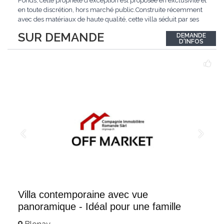
Fonds, cette propriété d'exception est proposée en exclusivité et
en toute discrétion, hors marché public.Construite récemment
avec des matériaux de haute qualité, cette villa séduit par ses
lignes modernes, ses volumes généreux et une luminosité
SUR DEMANDE
DEMANDE
remarquable.L'espace de vie s'ouvre sur un jardin avec piscine,
D'INFOS
un véritable
...
Villa contemporaine avec vue
panoramique - Idéal pour une famille