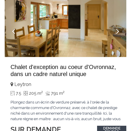
Chalet d'exception au coeur d'Ovronnaz,
dans un cadre naturel unique
Leytron
2
2
7.5
205 m
791 m
Plongez dans un écrin de verdure préservé, à l'orée de la
charmante commune d'Ovronnaz, avec ce chalet de prestige
niché dans un environnement d'une rare tranquillité. Ici, la
nature règne en maître : aucun vis-à-vis, aucun bruit, juste vous
et l'immensité alpine.Édifié en 2010, ce bien unique se distingue
SUR DEMANDE
DEMANDE
par ses finitions de très haut standing et ses matériaux nobles.