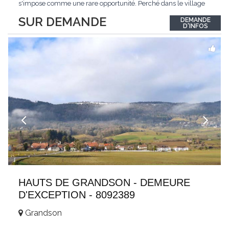
s'impose comme une rare opportunité. Perché dans le village
de Schönried, il dévoile une vue panoramique saisissante sur la
SUR DEMANDE
DEMANDE
station et les sommets qui l'encadrent, un spectacle qui change
D'INFOS
au fil des saisons. Avec
...
HAUTS DE GRANDSON - DEMEURE
D'EXCEPTION - 8092389
Grandson