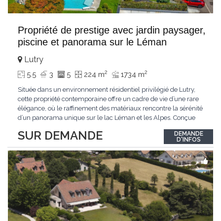
Propriété de prestige avec jardin paysager,
piscine et panorama sur le Léman
Lutry
2
2
5.5
3
5
224 m
1734 m
Située dans un environnement résidentiel privilégié de Lutry,
cette propriété contemporaine offre un cadre de vie d’une rare
élégance, où le raffinement des matériaux rencontre la sérénité
d’un panorama unique sur le lac Léman et les Alpes. Conçue
avec soin jusque dans les moindres détails, la propriété se
SUR DEMANDE
DEMANDE
distingue par ses espaces généreux et son atmosphère
D'INFOS
résolument harmonieuse. Caractéristiques
...