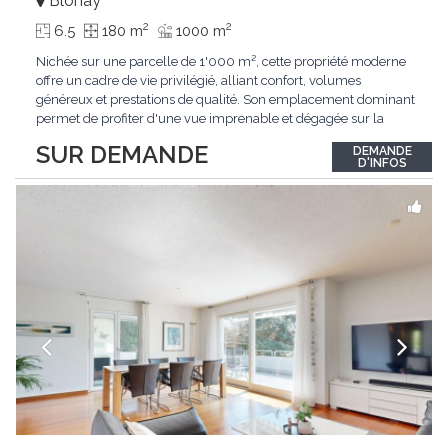
Blonay
2
2
6.5
180 m
1000 m
Nichée sur une parcelle de 1'000 m², cette propriété moderne
offre un cadre de vie privilégié, alliant confort, volumes
généreux et prestations de qualité. Son emplacement dominant
permet de profiter d'une vue imprenable et dégagée sur la
région.Répartie sur deux niveaux et un sous-sol entièrement
SUR DEMANDE
DEMANDE
excavé, cette villa propose une surface habitable utile de plus
D'INFOS
de 260 m², soigneusement
...