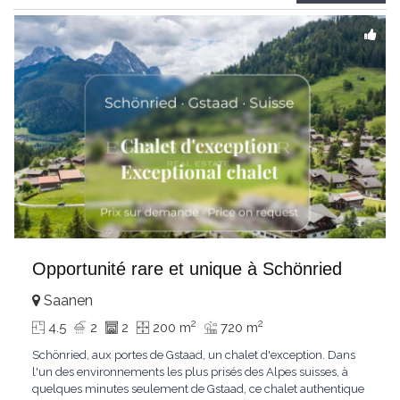
Gstaad et les sommets
...
Opportunité rare et unique à Schönried
Saanen
2
2
4.5
2
2
200 m
720 m
Schönried, aux portes de Gstaad, un chalet d'exception. Dans
l'un des environnements les plus prisés des Alpes suisses, à
quelques minutes seulement de Gstaad, ce chalet authentique