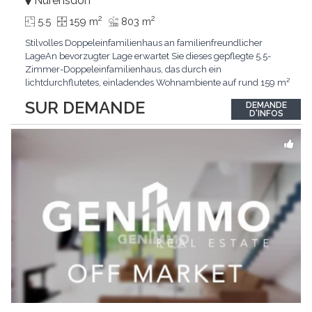
Nürensdorf
2
2
5.5
159 m
803 m
Stilvolles Doppeleinfamilienhaus an familienfreundlicher
LageAn bevorzugter Lage erwartet Sie dieses gepflegte 5.5-
Zimmer-Doppeleinfamilienhaus, das durch ein
lichtdurchflutetes, einladendes Wohnambiente auf rund 159 m²
überzeugt. Dank stetigem Unterhalt präsentiert sich die
SUR DEMANDE
DEMANDE
Liegenschaft in einem hervorragenden Zustand und vereint
D'INFOS
zeitgemässen Wohnkomfort perfekt mit nachhaltiger
Technik.Im Zentrum
...