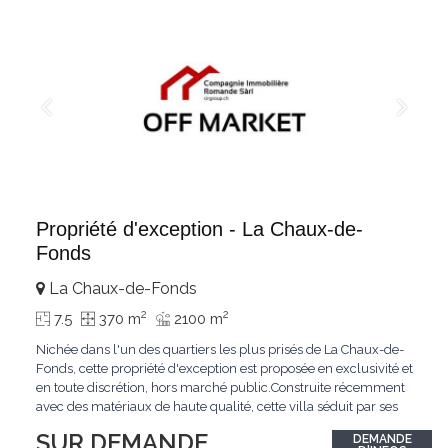
Propriété d'exception - La Chaux-de-
Fonds
La Chaux-de-Fonds
2
2
7.5
370 m
2100 m
Nichée dans l'un des quartiers les plus prisés de La Chaux-de-
Fonds, cette propriété d'exception est proposée en exclusivité et
en toute discrétion, hors marché public.Construite récemment
avec des matériaux de haute qualité, cette villa séduit par ses
lignes modernes, ses volumes généreux et une luminosité
SUR DEMANDE
DEMANDE
remarquable.L'espace de vie s'ouvre sur un jardin avec piscine,