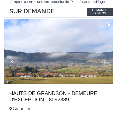
s'impose comme une rare opportunité. Perché dans le village
de Schönried, il dévoile une vue panoramique saisissante sur la
SUR DEMANDE
DEMANDE
station et les sommets qui l'encadrent, un spectacle qui change
D'INFOS
au fil des saisons. Avec
...
HAUTS DE GRANDSON - DEMEURE
D'EXCEPTION - 8092389
Grandson