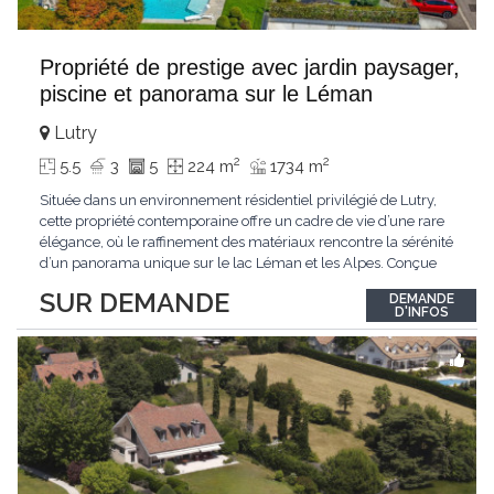
Propriété de prestige avec jardin paysager,
piscine et panorama sur le Léman
Lutry
2
2
5.5
3
5
224 m
1734 m
Située dans un environnement résidentiel privilégié de Lutry,
cette propriété contemporaine offre un cadre de vie d’une rare
élégance, où le raffinement des matériaux rencontre la sérénité
d’un panorama unique sur le lac Léman et les Alpes. Conçue
avec soin jusque dans les moindres détails, la propriété se
SUR DEMANDE
DEMANDE
distingue par ses espaces généreux et son atmosphère
D'INFOS
résolument harmonieuse. Caractéristiques
...