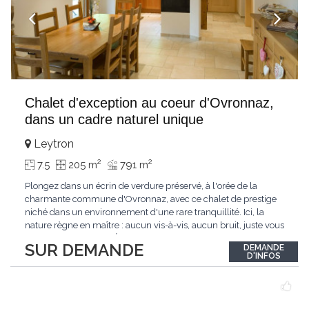
Chalet d'exception au coeur d'Ovronnaz,
dans un cadre naturel unique
Leytron
2
2
7.5
205 m
791 m
Plongez dans un écrin de verdure préservé, à l'orée de la
charmante commune d'Ovronnaz, avec ce chalet de prestige
niché dans un environnement d'une rare tranquillité. Ici, la
nature règne en maître : aucun vis-à-vis, aucun bruit, juste vous
et l'immensité alpine.Édifié en 2010, ce bien unique se distingue
SUR DEMANDE
DEMANDE
par ses finitions de très haut standing et ses matériaux nobles.
D'INFOS
Le bois de mélèze
...