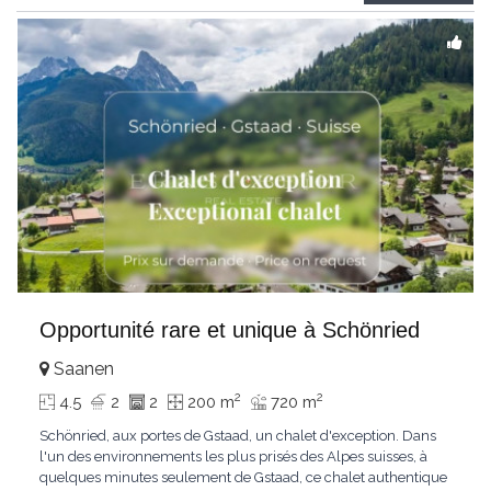
Gstaad et les sommets
...
Opportunité rare et unique à Schönried
Saanen
2
2
4.5
2
2
200 m
720 m
Schönried, aux portes de Gstaad, un chalet d'exception. Dans
l'un des environnements les plus prisés des Alpes suisses, à
quelques minutes seulement de Gstaad, ce chalet authentique