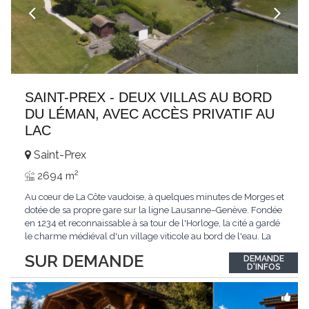
SAINT-PREX - DEUX VILLAS AU BORD
DU LÉMAN, AVEC ACCÈS PRIVATIF AU
LAC
Saint-Prex
2
2694 m
Au cœur de La Côte vaudoise, à quelques minutes de Morges et
dotée de sa propre gare sur la ligne Lausanne–Genève. Fondée
en 1234 et reconnaissable à sa tour de l'Horloge, la cité a gardé
le charme médiéval d'un village viticole au bord de l'eau. La
commune allie la tranquillité d'un cadre préservé à la proximité
SUR DEMANDE
DEMANDE
immédiate des villes. Dans cet environnement privilégié, une
D'INFOS
propriété
...