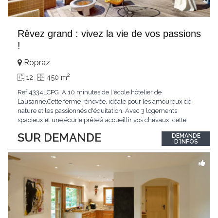
Rêvez grand : vivez la vie de vos passions
!
Ropraz
2
12
450 m
Ref 4334LCPG :A 10 minutes de l'école hôtelier de
Lausanne.Cette ferme rénovée, idéale pour les amoureux de
nature et les passionnés d'équitation. Avec 3 logements
spacieux et une écurie prête à accueillir vos chevaux, cette
propriété rare offre un cadre de vie unique, mêlant charme
SUR DEMANDE
DEMANDE
authentique et confort moderne. - 3 logements confortables :
D'INFOS
duplex 2,5 pièces, duplex 4,5 pièces avec
...