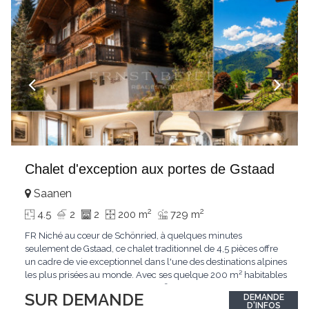
Chalet d'exception aux portes de Gstaad
Saanen
2
2
4.5
2
2
200 m
729 m
FR Niché au cœur de Schönried, à quelques minutes
seulement de Gstaad, ce chalet traditionnel de 4,5 pièces offre
un cadre de vie exceptionnel dans l'une des destinations alpines
les plus prisées au monde. Avec ses quelque 200 m² habitables
implantés sur un terrain de 729 m², le bien bénéficie d'une
SUR DEMANDE
DEMANDE
situation dominante offrant une vue dégagée sur le village de
D'INFOS