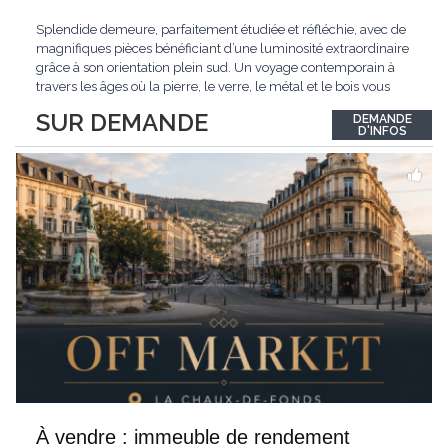
Splendide demeure, parfaitement étudiée et réfléchie, avec de
magnifiques pièces bénéficiant d’une luminosité extraordinaire
grâce à son orientation plein sud. Un voyage contemporain à
travers les âges où la pierre, le verre, le métal et le bois vous
confèrent une atmosphère unique et douce. Située sur les hauts
SUR DEMANDE
DEMANDE
de Grandson, entourée de nature et d’un verger de fruitiers, et
...
D'INFOS
À vendre : immeuble de rendement