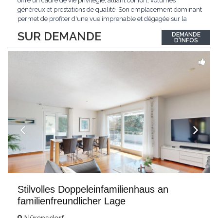
offre un cadre de vie privilégié, alliant confort, volumes
généreux et prestations de qualité. Son emplacement dominant
permet de profiter d'une vue imprenable et dégagée sur la
région.Répartie sur deux niveaux et un sous-sol entièrement
SUR DEMANDE
DEMANDE
excavé, cette villa propose une surface habitable utile de plus
D'INFOS
de 260 m², soigneusement
...
Stilvolles Doppeleinfamilienhaus an
familienfreundlicher Lage