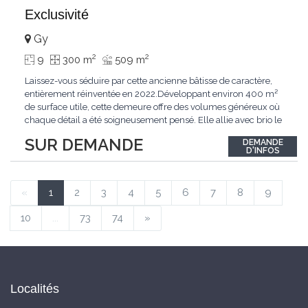
Exclusivité
Gy
2
2
9
300 m
509 m
Laissez-vous séduire par cette ancienne bâtisse de caractère,
entièrement réinventée en 2022.Développant environ 400 m²
de surface utile, cette demeure offre des volumes généreux où
chaque détail a été soigneusement pensé. Elle allie avec brio le
confort moderne aux performances énergétiques
SUR DEMANDE
DEMANDE
contemporaines. Sa distribution harmonieuse et fonctionnelle a
D'INFOS
été conçue pour répondre
...
«
1
2
3
4
5
6
7
8
9
10
...
73
74
»
Localités