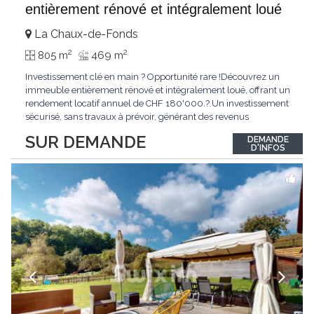
entièrement rénové et intégralement loué
La Chaux-de-Fonds
2
2
805 m
469 m
Investissement clé en main ? Opportunité rare !Découvrez un
immeuble entièrement rénové et intégralement loué, offrant un
rendement locatif annuel de CHF 180'000.?.Un investissement
sécurisé, sans travaux à prévoir, générant des revenus
immédiats.N'hésitez pas à me contacter pour obtenir davantage
SUR DEMANDE
DEMANDE
d'informations ou recevoir le dossier.
D'INFOS