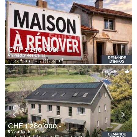
CHF 1'150'000.-
Yverdon-les-Bains
DEMANDE
2
3.48 km
5
232 m
D'INFOS
CHF 1'280'000.-
Yverdon-les-Bains
DEMANDE
2