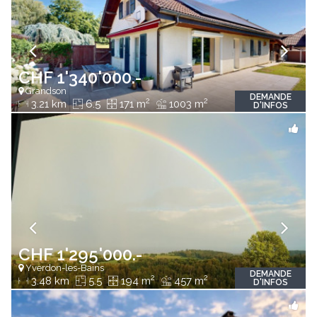
CHF 1'340'000.-
Grandson
DEMANDE
2
2
3.21 km
6.5
171 m
1003 m
D'INFOS
CHF 1'295'000.-
Yverdon-les-Bains
DEMANDE
2
2
3.48 km
5.5
194 m
457 m
D'INFOS