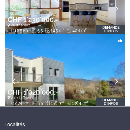
CHF 1'230'000.-
Penthéréaz
DEMANDE
2
2
11.85 km
5.5
245 m
408 m
D'INFOS
CHF 1'020'000.-
Val-de-Travers
DEMANDE
2
2
12.74 km
5.5
158 m
1384 m
D'INFOS
Localités