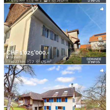
4.09 km
5
2
1
145 m
D'INFOS
CHF 1'025'000.-
Yvonand
DEMANDE
2
10.27 km
7
175 m
D'INFOS