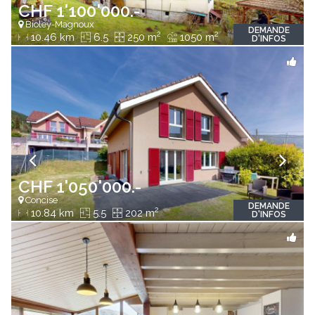
CHF 1'100'000.-
Bioley-Magnoux
DEMANDE
2
2
10.46 km
6.5
250 m
1050 m
D'INFOS
CHF 1'050'000.-
Concise
DEMANDE
2
10.84 km
5.5
202 m
D'INFOS