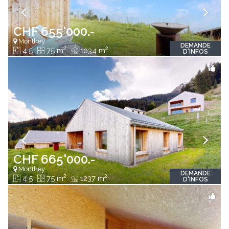
CHF 655'000.-
Monthey
DEMANDE
2
2
4.5
75 m
1034 m
D'INFOS
CHF 665'000.-
Monthey
DEMANDE
2
2
4.5
75 m
1237 m
D'INFOS