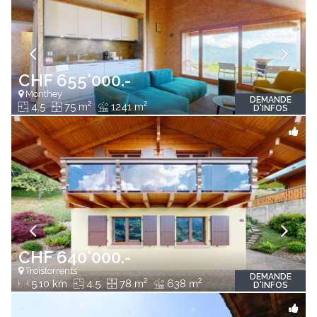
CHF 655'000.-
Monthey
DEMANDE
2
2
4.5
75 m
1241 m
D'INFOS
CHF 640'000.-
Troistorrents
DEMANDE
2
2
5.10 km
4.5
78 m
638 m
D'INFOS