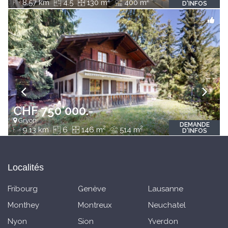
2
2
8.57 km
4.5
130 m
400 m
D'INFOS
CHF 750'000.-
Gryon
DEMANDE
2
2
9.13 km
6
146 m
514 m
D'INFOS
Localités
Fribourg
Genève
Lausanne
Monthey
Montreux
Neuchatel
Nyon
Sion
Yverdon