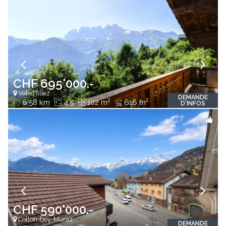
CHF 695'000.-
Val-d'Illiez
DEMANDE
2
2
6.58 km
4.5
102 m
616 m
D'INFOS
CHF 590'000.-
Collombey-Muraz
DEMANDE