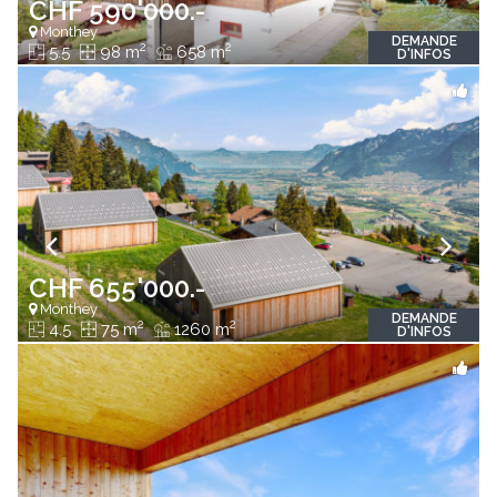
CHF 590'000.-
Monthey
DEMANDE
2
2
5.5
98 m
658 m
D'INFOS
CHF 655'000.-
Monthey
DEMANDE
2
2
4.5
75 m
1260 m
D'INFOS