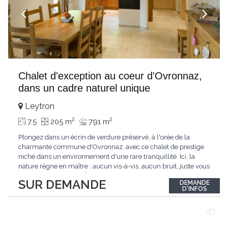
Chalet d'exception au coeur d'Ovronnaz,
dans un cadre naturel unique
Leytron
2
2
7.5
205 m
791 m
Plongez dans un écrin de verdure préservé, à l'orée de la
charmante commune d'Ovronnaz, avec ce chalet de prestige
niché dans un environnement d'une rare tranquillité. Ici, la
nature règne en maître : aucun vis-à-vis, aucun bruit, juste vous
et l'immensité alpine.Édifié en 2010, ce bien unique se distingue
SUR DEMANDE
DEMANDE
par ses finitions de très haut standing et ses matériaux nobles.
D'INFOS
Le bois de mélèze
...