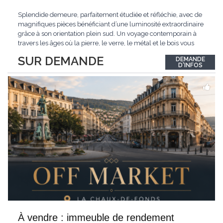
Splendide demeure, parfaitement étudiée et réfléchie, avec de
magnifiques pièces bénéficiant d’une luminosité extraordinaire
grâce à son orientation plein sud. Un voyage contemporain à
travers les âges où la pierre, le verre, le métal et le bois vous
confèrent une atmosphère unique et douce. Située sur les hauts
SUR DEMANDE
DEMANDE
de Grandson, entourée de nature et d’un verger de fruitiers, et
...
D'INFOS
À vendre : immeuble de rendement