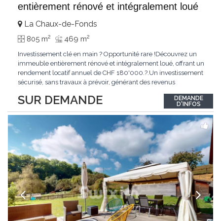
entièrement rénové et intégralement loué
La Chaux-de-Fonds
2
2
805 m
469 m
Investissement clé en main ? Opportunité rare !Découvrez un
immeuble entièrement rénové et intégralement loué, offrant un
rendement locatif annuel de CHF 180'000.?.Un investissement
sécurisé, sans travaux à prévoir, générant des revenus
immédiats.N'hésitez pas à me contacter pour obtenir davantage
SUR DEMANDE
DEMANDE
d'informations ou recevoir le dossier.
D'INFOS