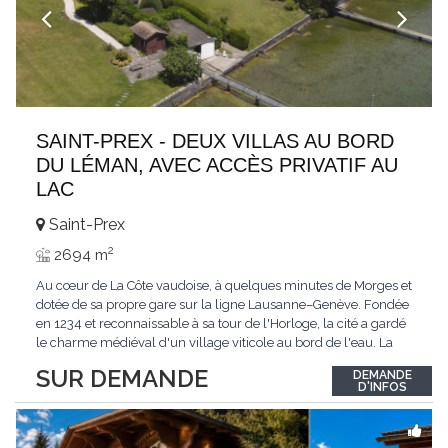
SAINT-PREX - DEUX VILLAS AU BORD
DU LÉMAN, AVEC ACCÈS PRIVATIF AU
LAC
Saint-Prex
2
2694 m
Au cœur de La Côte vaudoise, à quelques minutes de Morges et
dotée de sa propre gare sur la ligne Lausanne–Genève. Fondée
en 1234 et reconnaissable à sa tour de l'Horloge, la cité a gardé
le charme médiéval d'un village viticole au bord de l'eau. La
commune allie la tranquillité d'un cadre préservé à la proximité
SUR DEMANDE
DEMANDE
immédiate des villes. Dans cet environnement privilégié, une
D'INFOS
propriété
...