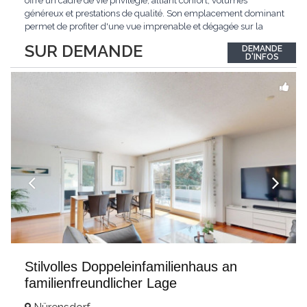
offre un cadre de vie privilégié, alliant confort, volumes
généreux et prestations de qualité. Son emplacement dominant
permet de profiter d'une vue imprenable et dégagée sur la
région.Répartie sur deux niveaux et un sous-sol entièrement
SUR DEMANDE
DEMANDE
excavé, cette villa propose une surface habitable utile de plus
D'INFOS
de 260 m², soigneusement
...
Stilvolles Doppeleinfamilienhaus an
familienfreundlicher Lage