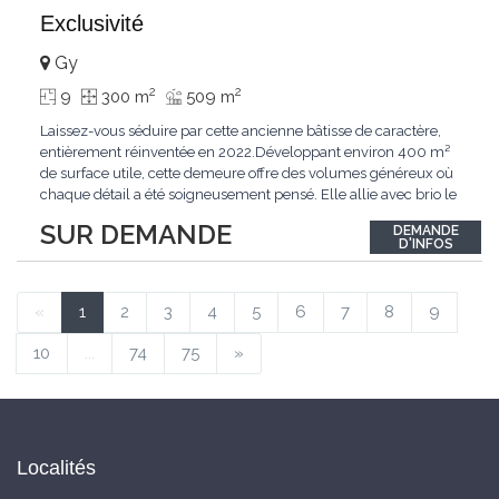
Exclusivité
Gy
2
2
9
300 m
509 m
Laissez-vous séduire par cette ancienne bâtisse de caractère,
entièrement réinventée en 2022.Développant environ 400 m²
de surface utile, cette demeure offre des volumes généreux où
chaque détail a été soigneusement pensé. Elle allie avec brio le
confort moderne aux performances énergétiques
SUR DEMANDE
DEMANDE
contemporaines. Sa distribution harmonieuse et fonctionnelle a
D'INFOS
été conçue pour répondre
...
«
1
2
3
4
5
6
7
8
9
10
...
74
75
»
Localités