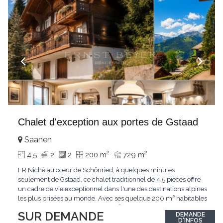
Chalet d'exception aux portes de Gstaad
Saanen
2
2
4.5
2
2
200 m
729 m
FR Niché au cœur de Schönried, à quelques minutes
seulement de Gstaad, ce chalet traditionnel de 4,5 pièces offre
un cadre de vie exceptionnel dans l'une des destinations alpines
les plus prisées au monde. Avec ses quelque 200 m² habitables
implantés sur un terrain de 729 m², le bien bénéficie d'une
SUR DEMANDE
DEMANDE
situation dominante offrant une vue dégagée sur le village de
D'INFOS