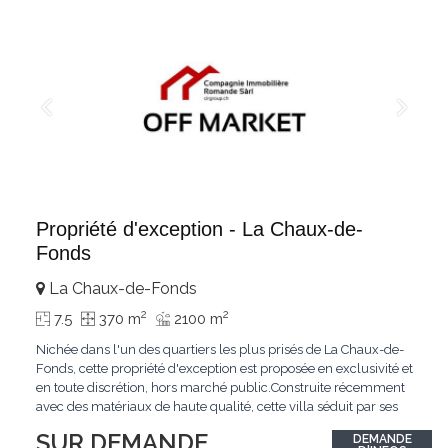
Propriété d'exception - La Chaux-de-
Fonds
La Chaux-de-Fonds
2
2
7.5
370 m
2100 m
Nichée dans l'un des quartiers les plus prisés de La Chaux-de-
Fonds, cette propriété d'exception est proposée en exclusivité et
en toute discrétion, hors marché public.Construite récemment
avec des matériaux de haute qualité, cette villa séduit par ses
lignes modernes, ses volumes généreux et une luminosité
SUR DEMANDE
DEMANDE
remarquable.L'espace de vie s'ouvre sur un jardin avec piscine,