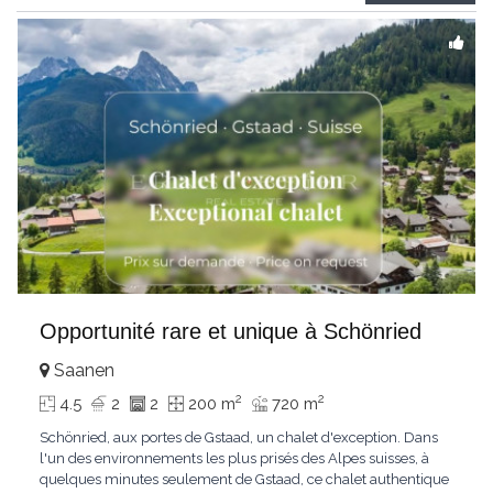
Gstaad et les sommets
...
Opportunité rare et unique à Schönried
Saanen
2
2
4.5
2
2
200 m
720 m
Schönried, aux portes de Gstaad, un chalet d'exception. Dans
l'un des environnements les plus prisés des Alpes suisses, à
quelques minutes seulement de Gstaad, ce chalet authentique