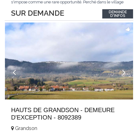
s'impose comme une rare opportunité. Perché dans le village
de Schönried, il dévoile une vue panoramique saisissante sur la
SUR DEMANDE
DEMANDE
station et les sommets qui l'encadrent, un spectacle qui change
D'INFOS
au fil des saisons. Avec
...
HAUTS DE GRANDSON - DEMEURE
D'EXCEPTION - 8092389
Grandson