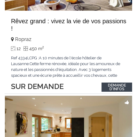
Rêvez grand : vivez la vie de vos passions
!
Ropraz
2
12
450 m
Ref 4334LCPG :A 10 minutes de l'école hôtelier de
Lausanne.Cette ferme rénovée, idéale pour les amoureux de
nature et les passionnés d'équitation. Avec 3 logements
spacieux et une écurie prête à accueillir vos chevaux, cette
propriété rare offre un cadre de vie unique, mêlant charme
SUR DEMANDE
DEMANDE
authentique et confort moderne. - 3 logements confortables :
D'INFOS
duplex 2,5 pièces, duplex 4,5 pièces avec
...