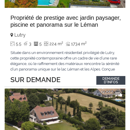
Propriété de prestige avec jardin paysager,
piscine et panorama sur le Léman
Lutry
2
2
5.5
3
5
224 m
1734 m
Située dans un environnement résidentiel privilégié de Lutry,
cette propriété contemporaine offre un cadre de vie d’une rare
élégance, où le raffinement des matériaux rencontre la sérénité
d’un panorama unique sur le lac Léman et les Alpes. Conçue
avec soin jusque dans les moindres détails, la propriété se
SUR DEMANDE
DEMANDE
distingue par ses espaces généreux et son atmosphère
D'INFOS
résolument harmonieuse. Caractéristiques
...