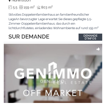
Nürensdorf
2
2
5.5
159 m
803 m
Stilvolles Doppeleinfamilienhaus an familienfreundlicher
LageAn bevorzugter Lage erwartet Sie dieses gepflegte 5.5-
Zimmer-Doppeleinfamilienhaus, das durch ein
lichtdurchflutetes, einladendes Wohnambiente auf rund 159 m²
überzeugt. Dank stetigem Unterhalt präsentiert sich die
SUR DEMANDE
DEMANDE
Liegenschaft in einem hervorragenden Zustand und vereint
D'INFOS
zeitgemässen Wohnkomfort perfekt mit nachhaltiger
Technik.Im Zentrum
...