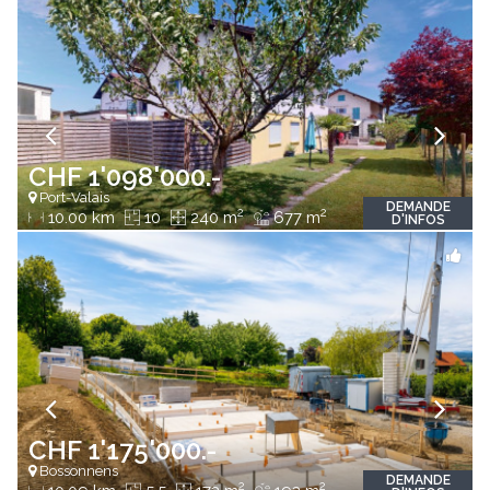
CHF 1'098'000.-
Port-Valais
DEMANDE
2
2
10.00 km
10
240 m
677 m
D'INFOS
CHF 1'175'000.-
Bossonnens
DEMANDE
2
2