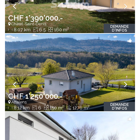
CHF 1'390'000.-
Châtel-Saint-Denis
DEMANDE
2
8.07 km
6.5
160 m
D'INFOS
CHF 1'250'000.-
Attalens
DEMANDE
2
2
8.12 km
6
150 m
1276 m
D'INFOS