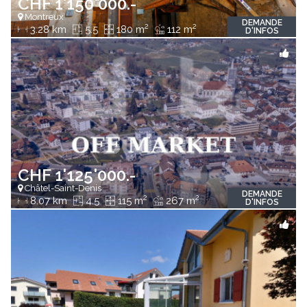
CHF 1'150'000.-
Montreux
DEMANDE
2
2
3.28 km
5.5
180 m
112 m
D'INFOS
CHF 1'125'000.-
Châtel-Saint-Denis
DEMANDE
2
2
8.07 km
4.5
115 m
267 m
D'INFOS