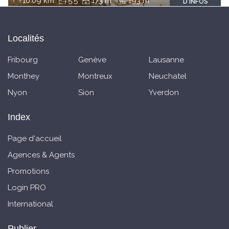
10.09 km
5.5
173 m
193 m
D'INFOS
Localités
Fribourg
Genève
Lausanne
Monthey
Montreux
Neuchatel
Nyon
Sion
Yverdon
Index
Page d'accueil
Agences & Agents
Promotions
Login PRO
International
Publier