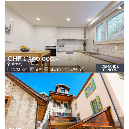
CHF 1'390'000.-
Blonay
DEMANDE
2
2
2.32 km
4.5
144 m
455 m
D'INFOS