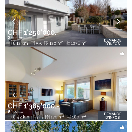
CHF 1'250'000.-
Attalens
DEMANDE
2
2
8.12 km
5.5
120 m
1276 m
D'INFOS
CHF 1'385'000.-
Noville
DEMANDE
2
2
8.92 km
5.5
170 m
180 m
D'INFOS