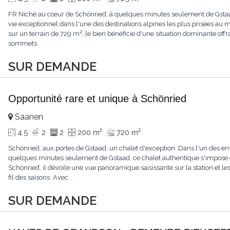
FR Niché au cœur de Schönried, à quelques minutes seulement de Gstaad, 
vie exceptionnel dans l'une des destinations alpines les plus prisées a
sur un terrain de 729 m², le bien bénéficie d'une situation dominante offr
sommets
...
SUR DEMANDE
Opportunité rare et unique à Schönried
Saanen
2
2
4.5
2
2
200 m
720 m
Schönried, aux portes de Gstaad, un chalet d'exception. Dans l'un des en
quelques minutes seulement de Gstaad, ce chalet authentique s'impose 
Schönried, il dévoile une vue panoramique saisissante sur la station et 
fil des saisons. Avec
...
SUR DEMANDE