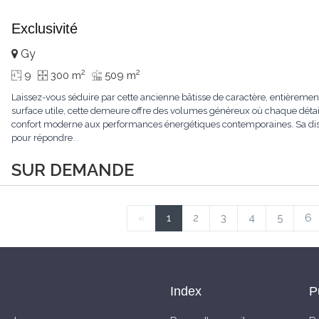
Exclusivité
Gy
2
2
9
300 m
509 m
Laissez-vous séduire par cette ancienne bâtisse de caractère, entièrem
surface utile, cette demeure offre des volumes généreux où chaque détail
confort moderne aux performances énergétiques contemporaines. Sa dist
pour répondre
...
SUR DEMANDE
«
1
2
3
4
5
6
Index
P