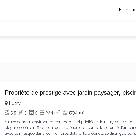
Estimati
Propriété de prestige avec jardin paysager, pis
Lutry
2
2
5.5
3
5
224 m
1734 m
Située dans un environnement résidentiel privilégié de Lutry, cette propr
élégance, où le raffinement des matériaux rencontre la sérénité d’un pa
avec soin jusque dans les moindres détails, la propriété se distingue p