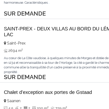
harmonieuse. Caractéristiques
...
SUR DEMANDE
SAINT-PREX - DEUX VILLAS AU BORD DU LÉ
LAC
Saint-Prex
2
2694 m
Au cœur de La Côte vaudoise, à quelques minutes de Morges et dotée de
en 1234 et reconnaissable à sa tour de l'Horloge, la cité a gardé le charme
commune allie la tranquillité d'un cadre préservé à la proximité immédia
propriété
...
SUR DEMANDE
Chalet d'exception aux portes de Gstaad
Saanen
2
2
4.5
2
2
200 m
729 m