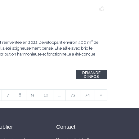
ent réinventée en 2022.Développant environ 400 m² de
 a été soigneusement pensé. Elle allie avec brio le
ribution harmonieuse et fonctionnelle a été conçue
DEMANDE
D'INFOS
7
8
9
10
...
73
74
»
ublier
Contact