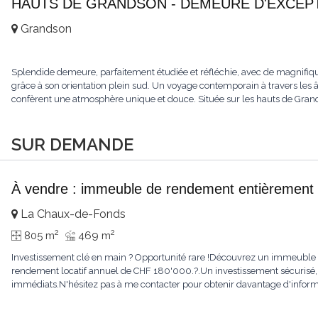
HAUTS DE GRANDSON - DEMEURE D'EXCEPTI
Grandson
Splendide demeure, parfaitement étudiée et réfléchie, avec de magnifiqu
grâce à son orientation plein sud. Un voyage contemporain à travers les âge
confèrent une atmosphère unique et douce. Située sur les hauts de Grandso
SUR DEMANDE
À vendre : immeuble de rendement entièrement 
La Chaux-de-Fonds
2
2
805 m
469 m
Investissement clé en main ? Opportunité rare !Découvrez un immeuble e
rendement locatif annuel de CHF 180'000.?.Un investissement sécurisé, 
immédiats.N'hésitez pas à me contacter pour obtenir davantage d'informat