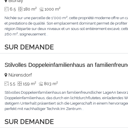
Blonay
2
2
6.5
180 m
1000 m
Nichée sur une parcelle de 1'000 m², cette propriété moderne offre un ca
et prestations de qualité. Son emplacement dominant permet de profiter
région.Répartie sur deux niveaux et un sous-sol entièrement excavé, cette
260 m², soigneusement
...
SUR DEMANDE
Stilvolles Doppeleinfamilienhaus an familienfreu
Nürensdorf
2
2
5.5
159 m
803 m
Stilvolles Doppeleinfamilienhaus an familienfreundlicher LageAn bevorz
Doppeleinfamilienhaus, das durch ein lichtdurchflutetes, einladendes
stetigem Unterhalt präsentiert sich die Liegenschaft in einem hervor
perfekt mit nachhaltiger Technik.Im Zentrum
...
SUR DEMANDE