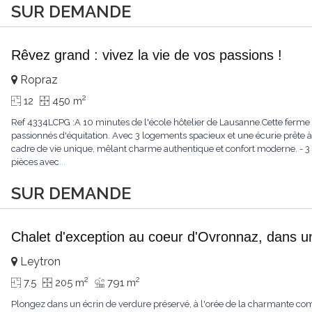
SUR DEMANDE
Rêvez grand : vivez la vie de vos passions !
Ropraz
2
12
450 m
Ref 4334LCPG :A 10 minutes de l'école hôtelier de Lausanne.Cette ferme 
passionnés d'équitation. Avec 3 logements spacieux et une écurie prête à 
cadre de vie unique, mêlant charme authentique et confort moderne. - 3 
pièces avec
...
SUR DEMANDE
Chalet d'exception au coeur d'Ovronnaz, dans u
Leytron
2
2
7.5
205 m
791 m
Plongez dans un écrin de verdure préservé, à l'orée de la charmante c