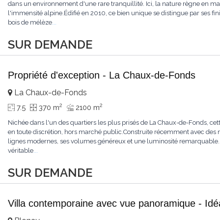
dans un environnement d'une rare tranquillité. Ici, la nature règne en maît
l'immensité alpine.Édifié en 2010, ce bien unique se distingue par ses fin
bois de mélèze
...
SUR DEMANDE
Propriété d'exception - La Chaux-de-Fonds
La Chaux-de-Fonds
2
2
7.5
370 m
2100 m
Nichée dans l'un des quartiers les plus prisés de La Chaux-de-Fonds, cett
en toute discrétion, hors marché public.Construite récemment avec des ma
lignes modernes, ses volumes généreux et une luminosité remarquable.L'
véritable
...
SUR DEMANDE
Villa contemporaine avec vue panoramique - Idéa