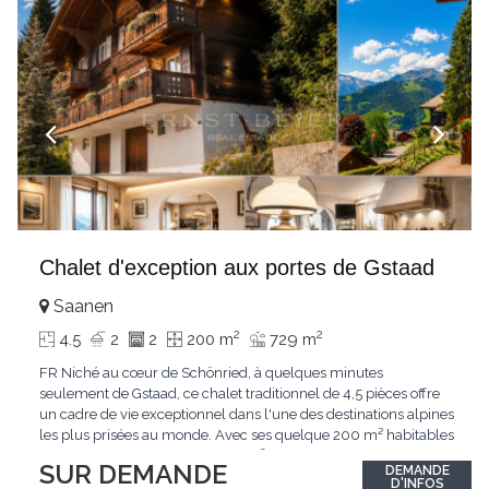
Chalet d'exception aux portes de Gstaad
Saanen
2
2
4.5
2
2
200 m
729 m
FR Niché au cœur de Schönried, à quelques minutes
seulement de Gstaad, ce chalet traditionnel de 4,5 pièces offre
un cadre de vie exceptionnel dans l'une des destinations alpines
les plus prisées au monde. Avec ses quelque 200 m² habitables
implantés sur un terrain de 729 m², le bien bénéficie d'une
SUR DEMANDE
DEMANDE
situation dominante offrant une vue dégagée sur le village de
D'INFOS