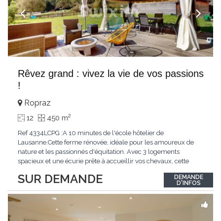
Rêvez grand : vivez la vie de vos passions
!
Ropraz
2
12
450 m
Ref 4334LCPG :A 10 minutes de l'école hôtelier de
Lausanne.Cette ferme rénovée, idéale pour les amoureux de
nature et les passionnés d'équitation. Avec 3 logements
spacieux et une écurie prête à accueillir vos chevaux, cette
propriété rare offre un cadre de vie unique, mêlant charme
SUR DEMANDE
DEMANDE
authentique et confort moderne. - 3 logements confortables :
D'INFOS
duplex 2,5 pièces, duplex 4,5 pièces avec
...