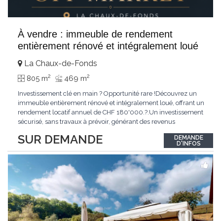
À vendre : immeuble de rendement
entièrement rénové et intégralement loué
La Chaux-de-Fonds
2
2
805 m
469 m
Investissement clé en main ? Opportunité rare !Découvrez un
immeuble entièrement rénové et intégralement loué, offrant un
rendement locatif annuel de CHF 180'000.?.Un investissement
sécurisé, sans travaux à prévoir, générant des revenus
immédiats.N'hésitez pas à me contacter pour obtenir davantage
SUR DEMANDE
DEMANDE
d'informations ou recevoir le dossier.
D'INFOS