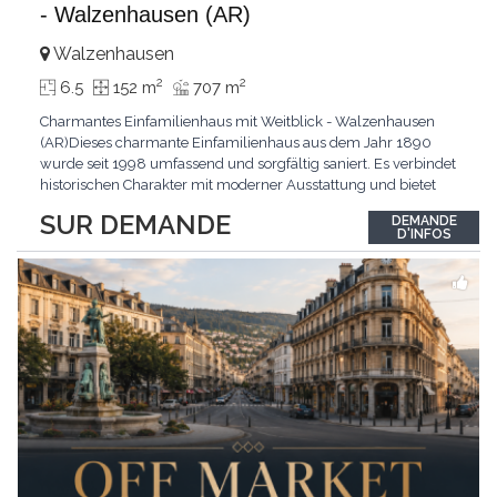
- Walzenhausen (AR)
Walzenhausen
2
2
6.5
152 m
707 m
Charmantes Einfamilienhaus mit Weitblick - Walzenhausen
(AR)Dieses charmante Einfamilienhaus aus dem Jahr 1890
wurde seit 1998 umfassend und sorgfältig saniert. Es verbindet
historischen Charakter mit moderner Ausstattung und bietet
zusätzliches Ausbaupotenzial. Die ruhige Wohnlage in
SUR DEMANDE
DEMANDE
Walzenhausen überzeugt durch die Nähe zur Natur, gute
D'INFOS
Erreichbarkeit und ein angenehmes Wohnumfeld. Highlights
...