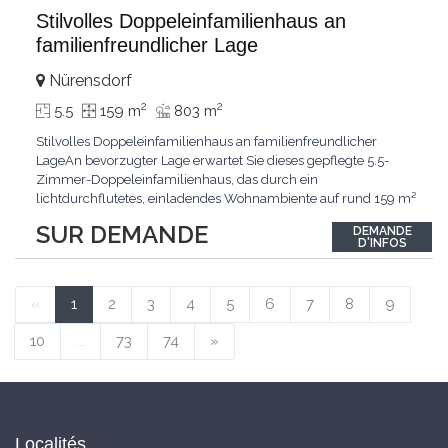
Stilvolles Doppeleinfamilienhaus an
familienfreundlicher Lage
Nürensdorf
2
2
5.5
159 m
803 m
Stilvolles Doppeleinfamilienhaus an familienfreundlicher
LageAn bevorzugter Lage erwartet Sie dieses gepflegte 5.5-
Zimmer-Doppeleinfamilienhaus, das durch ein
lichtdurchflutetes, einladendes Wohnambiente auf rund 159 m²
überzeugt. Dank stetigem Unterhalt präsentiert sich die
SUR DEMANDE
DEMANDE
Liegenschaft in einem hervorragenden Zustand und vereint
D'INFOS
zeitgemässen Wohnkomfort perfekt mit nachhaltiger
Technik.Im Zentrum
...
«
1
2
3
4
5
6
7
8
9
10
...
73
74
»
Localités