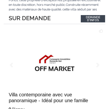
Fonds, cette propriété d'exception est proposée en exclusivité et
en toute discrétion, hors marché public.Construite récemment
avec des matériaux de haute qualité, cette villa séduit par ses
lignes modernes, ses volumes généreux et une luminosité
SUR DEMANDE
DEMANDE
remarquable.L'espace de vie s'ouvre sur un jardin avec piscine,
D'INFOS
un véritable
...
Villa contemporaine avec vue
panoramique - Idéal pour une famille