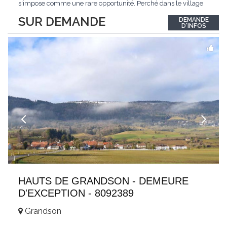
s'impose comme une rare opportunité. Perché dans le village
de Schönried, il dévoile une vue panoramique saisissante sur la
SUR DEMANDE
DEMANDE
station et les sommets qui l'encadrent, un spectacle qui change
D'INFOS
au fil des saisons. Avec
...
HAUTS DE GRANDSON - DEMEURE
D'EXCEPTION - 8092389
Grandson