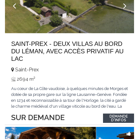
SAINT-PREX - DEUX VILLAS AU BORD
DU LÉMAN, AVEC ACCÈS PRIVATIF AU
LAC
Saint-Prex
2
2694 m
Au cœur de La Côte vaudoise, à quelques minutes de Morges et
dotée de sa propre gare sur la ligne Lausanne–Genève. Fondée
en 1234 et reconnaissable à sa tour de l'Horloge, la cité a gardé
le charme médiéval d'un village viticole au bord de l'eau. La
commune allie la tranquillité d'un cadre préservé à la proximité
SUR DEMANDE
DEMANDE
immédiate des villes. Dans cet environnement privilégié, une
D'INFOS
propriété
...