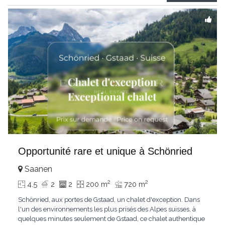
Gstaad et les sommets
...
Opportunité rare et unique à Schönried
Saanen
2
2
4.5
2
2
200 m
720 m
Schönried, aux portes de Gstaad, un chalet d'exception. Dans
l'un des environnements les plus prisés des Alpes suisses, à
quelques minutes seulement de Gstaad, ce chalet authentique