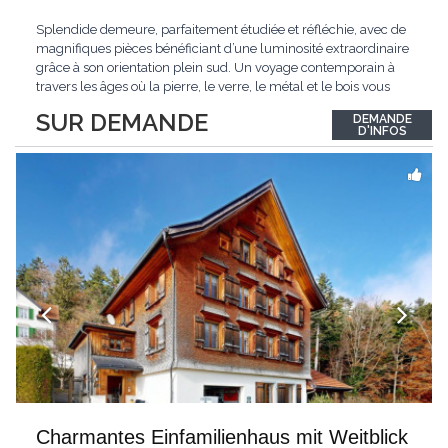
Splendide demeure, parfaitement étudiée et réfléchie, avec de
magnifiques pièces bénéficiant d’une luminosité extraordinaire
grâce à son orientation plein sud. Un voyage contemporain à
travers les âges où la pierre, le verre, le métal et le bois vous
confèrent une atmosphère unique et douce. Située sur les hauts
SUR DEMANDE
DEMANDE
de Grandson, entourée de nature et d’un verger de fruitiers, et
...
D'INFOS
Charmantes Einfamilienhaus mit Weitblick