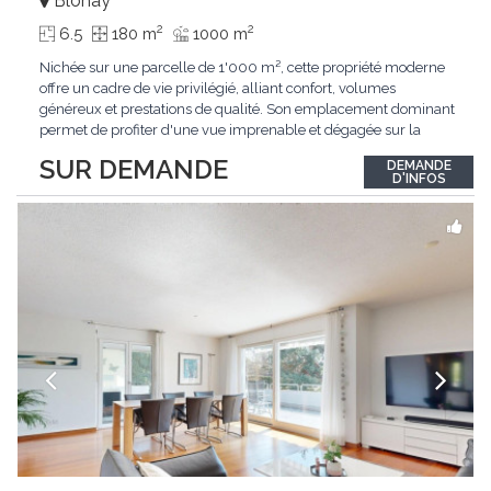
Blonay
2
2
6.5
180 m
1000 m
Nichée sur une parcelle de 1'000 m², cette propriété moderne
offre un cadre de vie privilégié, alliant confort, volumes
généreux et prestations de qualité. Son emplacement dominant
permet de profiter d'une vue imprenable et dégagée sur la
région.Répartie sur deux niveaux et un sous-sol entièrement
SUR DEMANDE
DEMANDE
excavé, cette villa propose une surface habitable utile de plus
D'INFOS
de 260 m², soigneusement
...