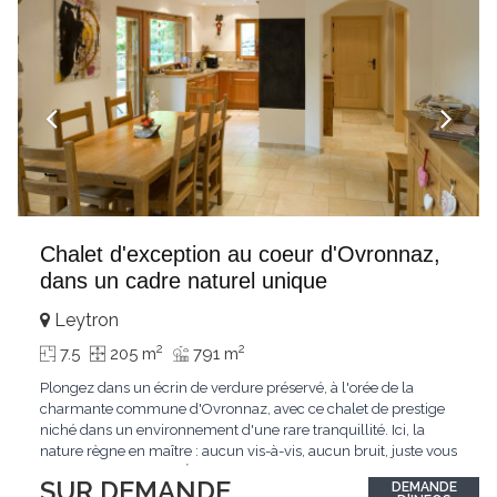
Chalet d'exception au coeur d'Ovronnaz,
dans un cadre naturel unique
Leytron
2
2
7.5
205 m
791 m
Plongez dans un écrin de verdure préservé, à l'orée de la
charmante commune d'Ovronnaz, avec ce chalet de prestige
niché dans un environnement d'une rare tranquillité. Ici, la
nature règne en maître : aucun vis-à-vis, aucun bruit, juste vous
et l'immensité alpine.Édifié en 2010, ce bien unique se distingue
SUR DEMANDE
DEMANDE
par ses finitions de très haut standing et ses matériaux nobles.