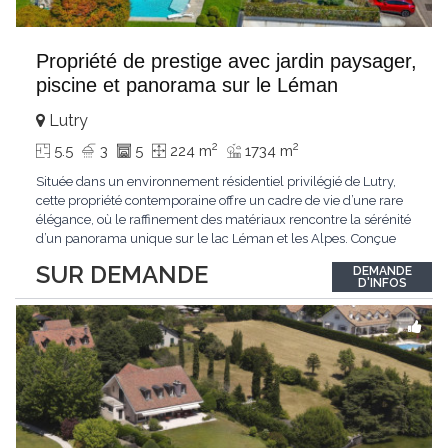
Propriété de prestige avec jardin paysager,
piscine et panorama sur le Léman
Lutry
2
2
5.5
3
5
224 m
1734 m
Située dans un environnement résidentiel privilégié de Lutry,
cette propriété contemporaine offre un cadre de vie d’une rare
élégance, où le raffinement des matériaux rencontre la sérénité
d’un panorama unique sur le lac Léman et les Alpes. Conçue
avec soin jusque dans les moindres détails, la propriété se
SUR DEMANDE
DEMANDE
distingue par ses espaces généreux et son atmosphère
D'INFOS
résolument harmonieuse. Caractéristiques
...