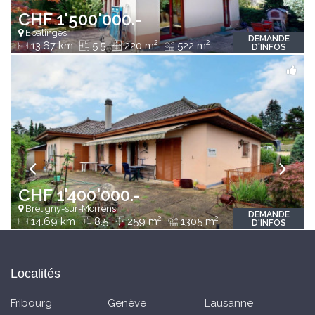
CHF 1'500'000.-
Epalinges
DEMANDE
2
2
13.67 km
5.5
220 m
522 m
D'INFOS
CHF 1'400'000.-
Bretigny-sur-Morrens
DEMANDE
2
2
14.69 km
8.5
259 m
1305 m
D'INFOS
Localités
Fribourg
Genève
Lausanne