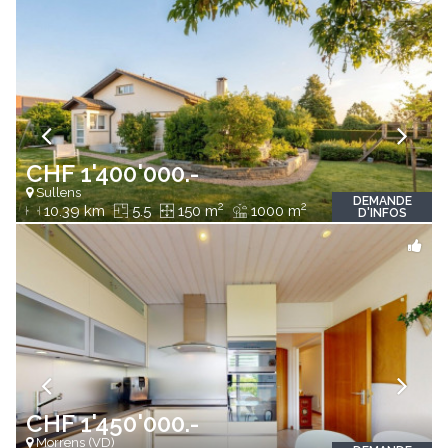
CHF 1'400'000.-
Sullens
DEMANDE
2
2
10.39 km
5.5
150 m
1000 m
D'INFOS
CHF 1'450'000.-
Morrens (VD)