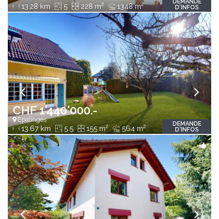
DEMANDE
2
2
13.28 km
5
228 m
1348 m
D'INFOS
CHF 1'440'000.-
Epalinges
DEMANDE
2
2
13.67 km
5.5
155 m
564 m
D'INFOS