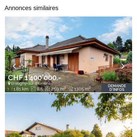
Annonces similaires
CHF 1'400'000.-
Bretigny-sur-Morrens
DEMANDE
2
2
1.81 km
8.5
259 m
1305 m
D'INFOS