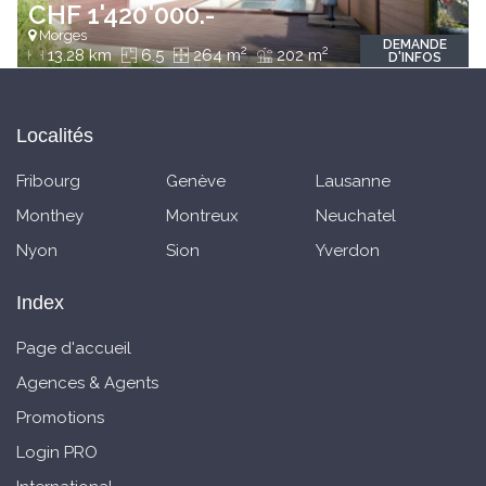
CHF 1'420'000.-
Morges
DEMANDE
2
2
13.28 km
6.5
264 m
202 m
D'INFOS
Localités
Fribourg
Genève
Lausanne
Monthey
Montreux
Neuchatel
Nyon
Sion
Yverdon
Index
Page d'accueil
Agences & Agents
Promotions
Login PRO