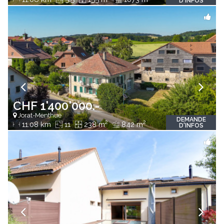
D'INFOS
CHF 1'400'000.-
Jorat-Menthue
DEMANDE
2
2
11.08 km
11
238 m
842 m
D'INFOS