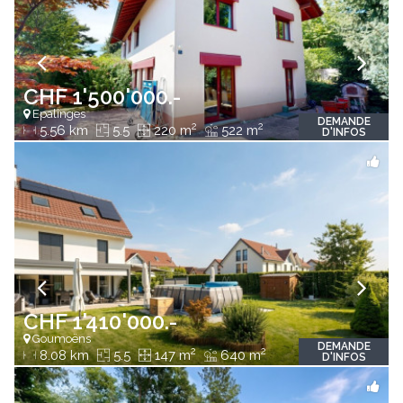
CHF 1'500'000.-
Epalinges
DEMANDE
2
2
5.56 km
5.5
220 m
522 m
D'INFOS
CHF 1'410'000.-
Goumoëns
DEMANDE
2
2
8.08 km
5.5
147 m
640 m
D'INFOS