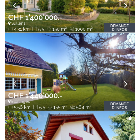
CHF 1'400'000.-
Sullens
DEMANDE
2
2
4.31 km
5.5
150 m
1000 m
D'INFOS
CHF 1'440'000.-
Epalinges
DEMANDE
2
2
5.56 km
5.5
155 m
564 m
D'INFOS