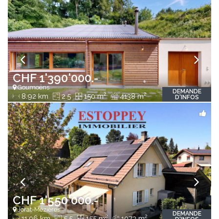
CHF 1'390'000.-
Goumoëns
DEMANDE
2
2
8.92 km
2.5
150 m
4138 m
D'INFOS
CHF 1'550'000.-
Jorat-Mézières
DEMANDE
2
2
11.06 km
5.5
155 m
1073 m