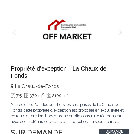
Propriété d'exception - La Chaux-de-
Fonds
La Chaux-de-Fonds
2
2
7.5
370 m
2100 m
Nichée dans l'un des quartiers les plus prisés de La Chaux-de-
Fonds, cette propriété d'exception est proposée en exclusivité et
en toute discrétion, hors marché public.Construite récemment
avec des matériaux de haute qualité, cette villa séduit par ses
lignes modernes, ses volumes généreux et une luminosité
SUR DEMANDE
DEMANDE
remarquable.L'espace de vie s'ouvre sur un jardin avec piscine,