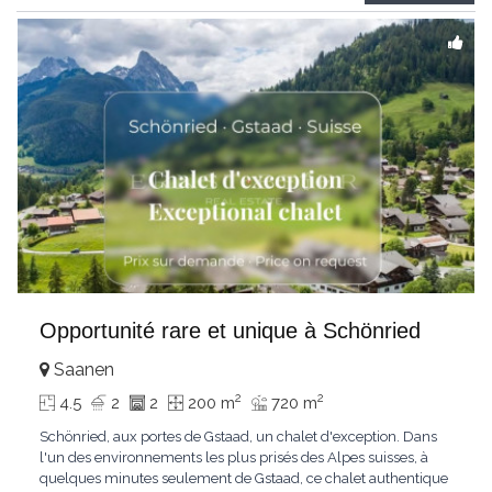
Gstaad et les sommets
...
Opportunité rare et unique à Schönried
Saanen
2
2
4.5
2
2
200 m
720 m
Schönried, aux portes de Gstaad, un chalet d'exception. Dans
l'un des environnements les plus prisés des Alpes suisses, à
quelques minutes seulement de Gstaad, ce chalet authentique