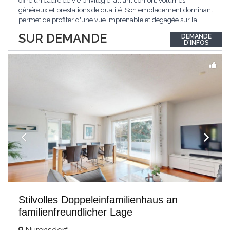
offre un cadre de vie privilégié, alliant confort, volumes
généreux et prestations de qualité. Son emplacement dominant
permet de profiter d'une vue imprenable et dégagée sur la
région.Répartie sur deux niveaux et un sous-sol entièrement
SUR DEMANDE
DEMANDE
excavé, cette villa propose une surface habitable utile de plus
D'INFOS
de 260 m², soigneusement
...
Stilvolles Doppeleinfamilienhaus an
familienfreundlicher Lage