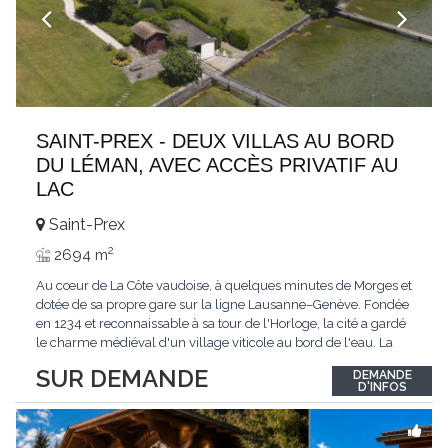
SAINT-PREX - DEUX VILLAS AU BORD
DU LÉMAN, AVEC ACCÈS PRIVATIF AU
LAC
Saint-Prex
2
2694 m
Au cœur de La Côte vaudoise, à quelques minutes de Morges et
dotée de sa propre gare sur la ligne Lausanne–Genève. Fondée
en 1234 et reconnaissable à sa tour de l'Horloge, la cité a gardé
le charme médiéval d'un village viticole au bord de l'eau. La
commune allie la tranquillité d'un cadre préservé à la proximité
SUR DEMANDE
DEMANDE
immédiate des villes. Dans cet environnement privilégié, une
D'INFOS
propriété
...