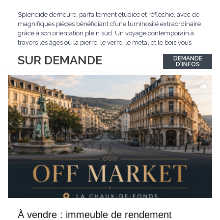
Splendide demeure, parfaitement étudiée et réfléchie, avec de
magnifiques pièces bénéficiant d’une luminosité extraordinaire
grâce à son orientation plein sud. Un voyage contemporain à
travers les âges où la pierre, le verre, le métal et le bois vous
confèrent une atmosphère unique et douce. Située sur les hauts
SUR DEMANDE
DEMANDE
de Grandson, entourée de nature et d’un verger de fruitiers, et
...
D'INFOS
À vendre : immeuble de rendement