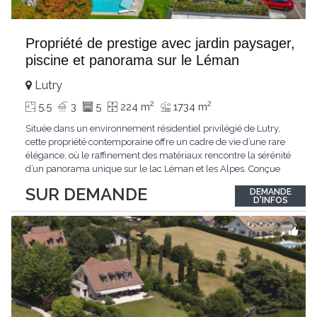
Propriété de prestige avec jardin paysager,
piscine et panorama sur le Léman
Lutry
2
2
5.5
3
5
224 m
1734 m
Située dans un environnement résidentiel privilégié de Lutry,
cette propriété contemporaine offre un cadre de vie d’une rare
élégance, où le raffinement des matériaux rencontre la sérénité
d’un panorama unique sur le lac Léman et les Alpes. Conçue
avec soin jusque dans les moindres détails, la propriété se
SUR DEMANDE
DEMANDE
distingue par ses espaces généreux et son atmosphère
D'INFOS
résolument harmonieuse. Caractéristiques
...