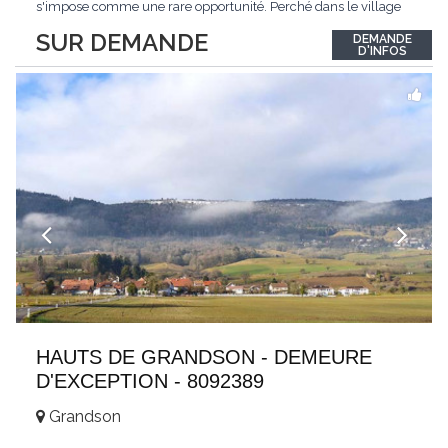
s'impose comme une rare opportunité. Perché dans le village
de Schönried, il dévoile une vue panoramique saisissante sur la
SUR DEMANDE
DEMANDE
station et les sommets qui l'encadrent, un spectacle qui change
D'INFOS
au fil des saisons. Avec
...
HAUTS DE GRANDSON - DEMEURE
D'EXCEPTION - 8092389
Grandson