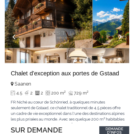
Chalet d'exception aux portes de Gstaad
Saanen
2
2
4.5
2
2
200 m
729 m
FR Niché au cœur de Schönried, à quelques minutes
seulement de Gstaad, ce chalet traditionnel de 4,5 pièces offre
un cadre de vie exceptionnel dans l'une des destinations alpines
les plus prisées au monde. Avec ses quelque 200 m² habitables
implantés sur un terrain de 729 m², le bien bénéficie d'une
SUR DEMANDE
DEMANDE
situation dominante offrant une vue dégagée sur le village de
D'INFOS