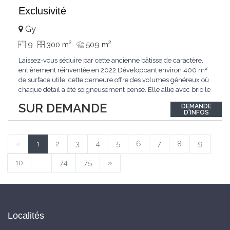
Exclusivité
Gy
2
2
9
300 m
509 m
Laissez-vous séduire par cette ancienne bâtisse de caractère,
entièrement réinventée en 2022.Développant environ 400 m²
de surface utile, cette demeure offre des volumes généreux où
chaque détail a été soigneusement pensé. Elle allie avec brio le
confort moderne aux performances énergétiques
SUR DEMANDE
DEMANDE
contemporaines. Sa distribution harmonieuse et fonctionnelle a
D'INFOS
été conçue pour répondre
...
«
1
2
3
4
5
6
7
8
9
10
...
74
75
»
Localités