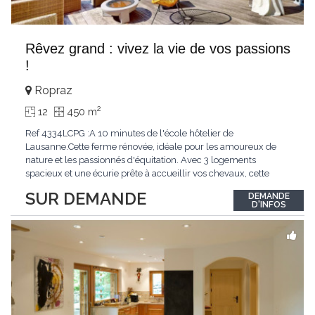
Rêvez grand : vivez la vie de vos passions
!
Ropraz
2
12
450 m
Ref 4334LCPG :A 10 minutes de l'école hôtelier de
Lausanne.Cette ferme rénovée, idéale pour les amoureux de
nature et les passionnés d'équitation. Avec 3 logements
spacieux et une écurie prête à accueillir vos chevaux, cette
propriété rare offre un cadre de vie unique, mêlant charme
SUR DEMANDE
DEMANDE
authentique et confort moderne. - 3 logements confortables :
D'INFOS
duplex 2,5 pièces, duplex 4,5 pièces avec
...