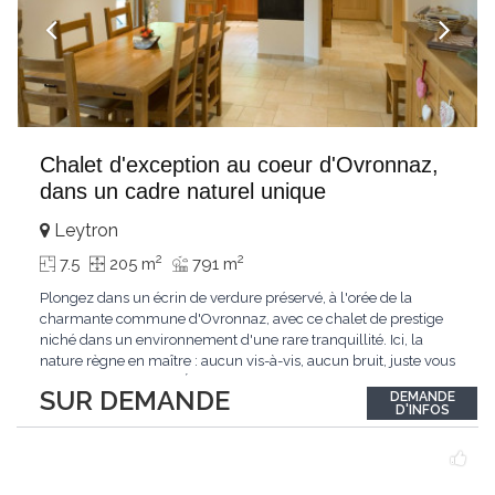
Chalet d'exception au coeur d'Ovronnaz,
dans un cadre naturel unique
Leytron
2
2
7.5
205 m
791 m
Plongez dans un écrin de verdure préservé, à l'orée de la
charmante commune d'Ovronnaz, avec ce chalet de prestige
niché dans un environnement d'une rare tranquillité. Ici, la
nature règne en maître : aucun vis-à-vis, aucun bruit, juste vous
et l'immensité alpine.Édifié en 2010, ce bien unique se distingue
SUR DEMANDE
DEMANDE
par ses finitions de très haut standing et ses matériaux nobles.
D'INFOS
Le bois de mélèze
...