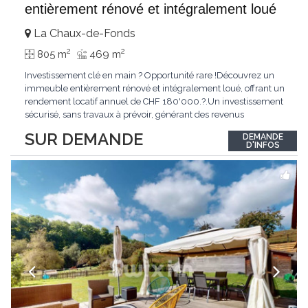
entièrement rénové et intégralement loué
La Chaux-de-Fonds
2
2
805 m
469 m
Investissement clé en main ? Opportunité rare !Découvrez un
immeuble entièrement rénové et intégralement loué, offrant un
rendement locatif annuel de CHF 180'000.?.Un investissement
sécurisé, sans travaux à prévoir, générant des revenus
immédiats.N'hésitez pas à me contacter pour obtenir davantage
SUR DEMANDE
DEMANDE
d'informations ou recevoir le dossier.
D'INFOS