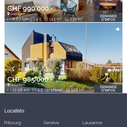
CHF 990'000.-
Seengen
DEMANDE
2
2
8.67 km
4.5
143 m
230 m
D'INFOS
CHF 985'000.-
Holziken
DEMANDE
2
2
13.98 km
5.5
125 m
528 m
D'INFOS
Localités
Fribourg
Genève
Lausanne