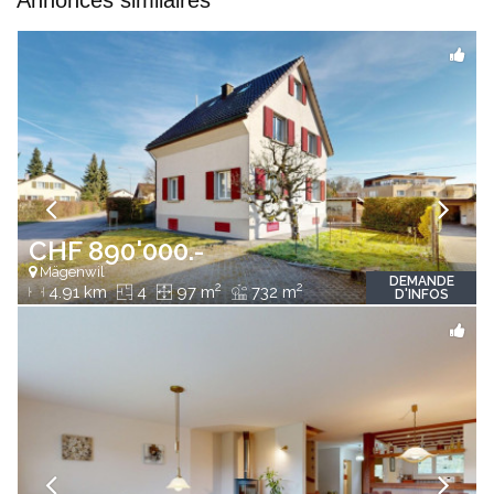
Annonces similaires
CHF 890'000.-
Mägenwil
DEMANDE
2
2
4.91 km
4
97 m
732 m
D'INFOS