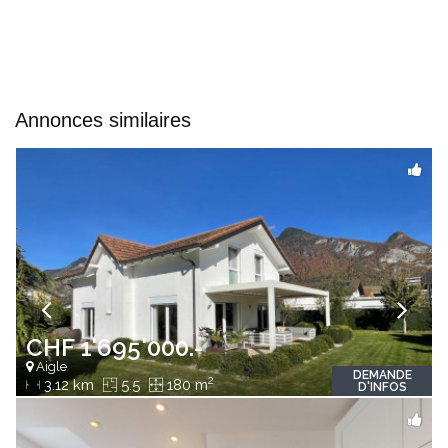
Annonces similaires
CHF 1'695'000.-
Aigle
DEMANDE
2
3.12 km
5.5
180 m
D'INFOS