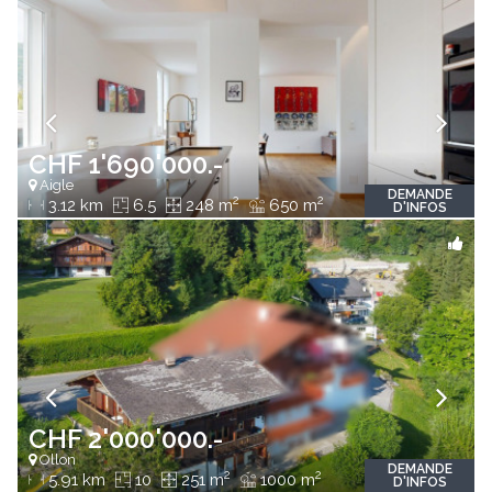
CHF 1'690'000.-
Aigle
DEMANDE
2
2
3.12 km
6.5
248 m
650 m
D'INFOS
CHF 2'000'000.-
Ollon
DEMANDE
2
2
5.91 km
10
251 m
1000 m
D'INFOS