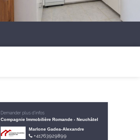
Demander plus d'infos
Compagnie Immobilière Romande - Neuchâtel
Marlone Gadea-Alexandre
+41763929899