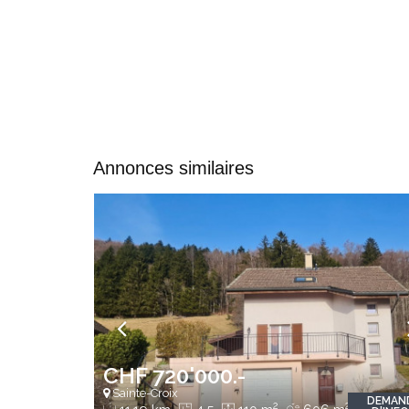
Annonces similaires
CHF 720'000.-
Sainte-Croix
DEMAN
2
2