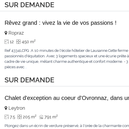
SUR DEMANDE
Rêvez grand : vivez la vie de vos passions !
Ropraz
2
12
450 m
Ref 4334LCPG :A 10 minutes de l'école hôtelier de Lausanne.Cette ferme 
passionnés d'équitation. Avec 3 logements spacieux et une écurie prête à 
cadre de vie unique, mêlant charme authentique et confort moderne. - 3 
pièces avec
...
SUR DEMANDE
Chalet d'exception au coeur d'Ovronnaz, dans u
Leytron
2
2
7.5
205 m
791 m
Plongez dans un écrin de verdure préservé, à l'orée de la charmante c