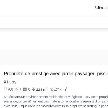
Estimati
Propriété de prestige avec jardin paysager, pis
Lutry
2
2
5.5
3
5
224 m
1734 m
Située dans un environnement résidentiel privilégié de Lutry, cette propr
élégance, où le raffinement des matériaux rencontre la sérénité d’un pa
avec soin jusque dans les moindres détails, la propriété se distingue p