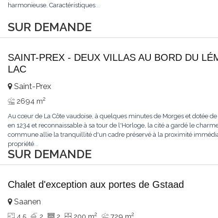
harmonieuse. Caractéristiques
...
SUR DEMANDE
SAINT-PREX - DEUX VILLAS AU BORD DU LÉ
LAC
Saint-Prex
2
2694 m
Au cœur de La Côte vaudoise, à quelques minutes de Morges et dotée de
en 1234 et reconnaissable à sa tour de l'Horloge, la cité a gardé le charme
commune allie la tranquillité d'un cadre préservé à la proximité immédia
propriété
...
SUR DEMANDE
Chalet d'exception aux portes de Gstaad
Saanen
2
2
4.5
2
2
200 m
729 m