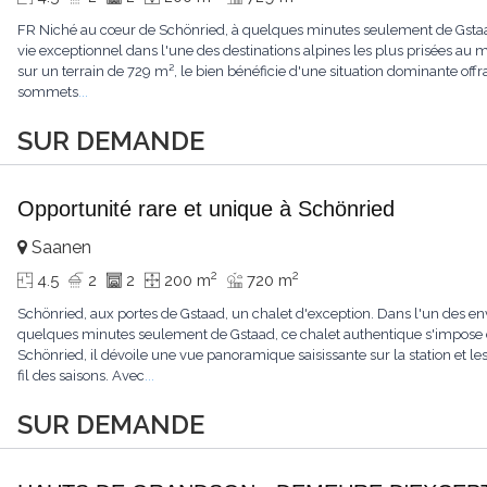
FR Niché au cœur de Schönried, à quelques minutes seulement de Gstaad, 
vie exceptionnel dans l'une des destinations alpines les plus prisées a
sur un terrain de 729 m², le bien bénéficie d'une situation dominante offr
sommets
...
SUR DEMANDE
Opportunité rare et unique à Schönried
Saanen
2
2
4.5
2
2
200 m
720 m
Schönried, aux portes de Gstaad, un chalet d'exception. Dans l'un des en
quelques minutes seulement de Gstaad, ce chalet authentique s'impose 
Schönried, il dévoile une vue panoramique saisissante sur la station et 
fil des saisons. Avec
...
SUR DEMANDE