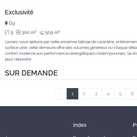
Exclusivité
Gy
2
2
9
300 m
509 m
Laissez-vous séduire par cette ancienne bâtisse de caractère, entièrem
surface utile, cette demeure offre des volumes généreux où chaque détail
confort moderne aux performances énergétiques contemporaines. Sa dist
pour répondre
...
SUR DEMANDE
«
1
2
3
4
5
6
Index
P