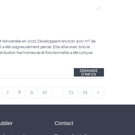
ent réinventée en 2022.Développant environ 400 m² de
 a été soigneusement pensé. Elle allie avec brio le
ribution harmonieuse et fonctionnelle a été conçue
DEMANDE
D'INFOS
7
8
9
10
...
73
74
»
ublier
Contact