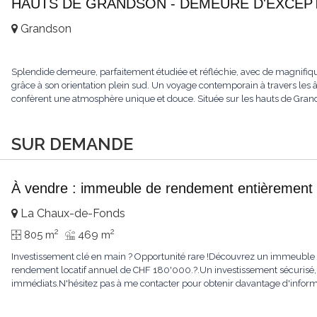
HAUTS DE GRANDSON - DEMEURE D'EXCEPTI
Grandson
Splendide demeure, parfaitement étudiée et réfléchie, avec de magnifiqu
grâce à son orientation plein sud. Un voyage contemporain à travers les âge
confèrent une atmosphère unique et douce. Située sur les hauts de Grandso
SUR DEMANDE
À vendre : immeuble de rendement entièrement 
La Chaux-de-Fonds
2
2
805 m
469 m
Investissement clé en main ? Opportunité rare !Découvrez un immeuble e
rendement locatif annuel de CHF 180'000.?.Un investissement sécurisé, 
immédiats.N'hésitez pas à me contacter pour obtenir davantage d'informat