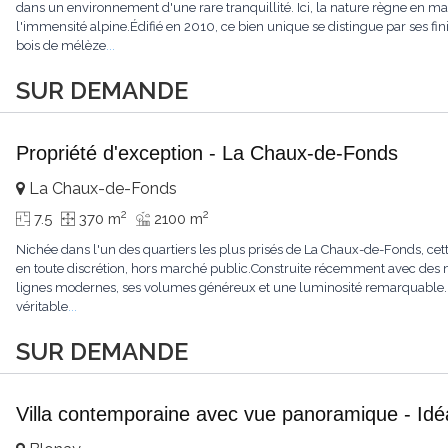
dans un environnement d'une rare tranquillité. Ici, la nature règne en maît
l'immensité alpine.Édifié en 2010, ce bien unique se distingue par ses fin
bois de mélèze
...
SUR DEMANDE
Propriété d'exception - La Chaux-de-Fonds
La Chaux-de-Fonds
2
2
7.5
370 m
2100 m
Nichée dans l'un des quartiers les plus prisés de La Chaux-de-Fonds, cett
en toute discrétion, hors marché public.Construite récemment avec des ma
lignes modernes, ses volumes généreux et une luminosité remarquable.L'
véritable
...
SUR DEMANDE
Villa contemporaine avec vue panoramique - Idéa