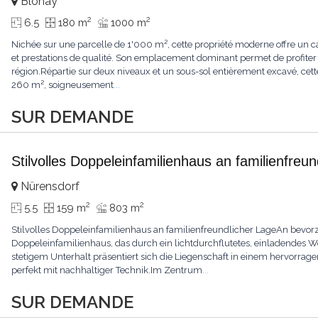
Blonay
2
2
6.5
180 m
1000 m
Nichée sur une parcelle de 1'000 m², cette propriété moderne offre un ca
et prestations de qualité. Son emplacement dominant permet de profiter
région.Répartie sur deux niveaux et un sous-sol entièrement excavé, cette
260 m², soigneusement
...
SUR DEMANDE
Stilvolles Doppeleinfamilienhaus an familienfreu
Nürensdorf
2
2
5.5
159 m
803 m
Stilvolles Doppeleinfamilienhaus an familienfreundlicher LageAn bevorz
Doppeleinfamilienhaus, das durch ein lichtdurchflutetes, einladendes
stetigem Unterhalt präsentiert sich die Liegenschaft in einem hervor
perfekt mit nachhaltiger Technik.Im Zentrum
...
SUR DEMANDE