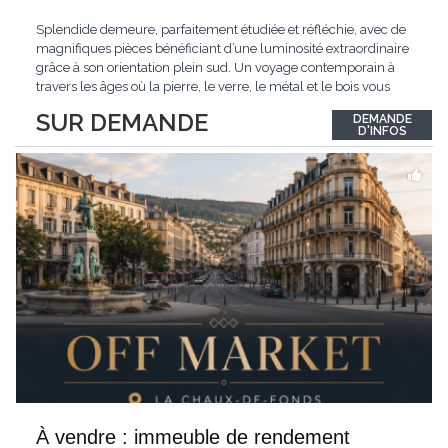
Splendide demeure, parfaitement étudiée et réfléchie, avec de
magnifiques pièces bénéficiant d’une luminosité extraordinaire
grâce à son orientation plein sud. Un voyage contemporain à
travers les âges où la pierre, le verre, le métal et le bois vous
confèrent une atmosphère unique et douce. Située sur les hauts
SUR DEMANDE
DEMANDE
de Grandson, entourée de nature et d’un verger de fruitiers, et
...
D'INFOS
À vendre : immeuble de rendement