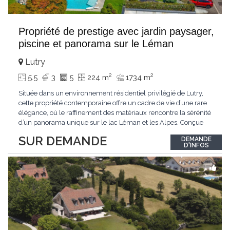
Propriété de prestige avec jardin paysager,
piscine et panorama sur le Léman
Lutry
2
2
5.5
3
5
224 m
1734 m
Située dans un environnement résidentiel privilégié de Lutry,
cette propriété contemporaine offre un cadre de vie d’une rare
élégance, où le raffinement des matériaux rencontre la sérénité
d’un panorama unique sur le lac Léman et les Alpes. Conçue
avec soin jusque dans les moindres détails, la propriété se
SUR DEMANDE
DEMANDE
distingue par ses espaces généreux et son atmosphère
D'INFOS
résolument harmonieuse. Caractéristiques
...