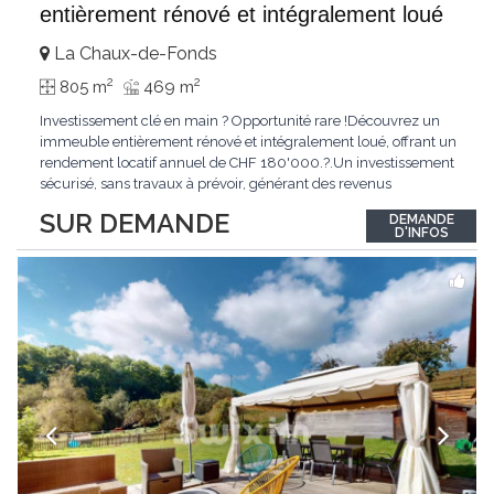
entièrement rénové et intégralement loué
La Chaux-de-Fonds
2
2
805 m
469 m
Investissement clé en main ? Opportunité rare !Découvrez un
immeuble entièrement rénové et intégralement loué, offrant un
rendement locatif annuel de CHF 180'000.?.Un investissement
sécurisé, sans travaux à prévoir, générant des revenus
immédiats.N'hésitez pas à me contacter pour obtenir davantage
SUR DEMANDE
DEMANDE
d'informations ou recevoir le dossier.
D'INFOS