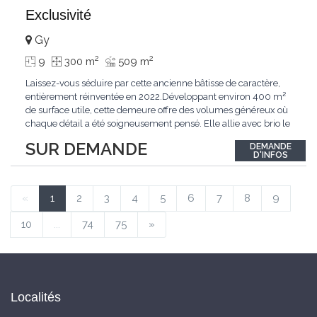
Exclusivité
Gy
2
2
9
300 m
509 m
Laissez-vous séduire par cette ancienne bâtisse de caractère,
entièrement réinventée en 2022.Développant environ 400 m²
de surface utile, cette demeure offre des volumes généreux où
chaque détail a été soigneusement pensé. Elle allie avec brio le
confort moderne aux performances énergétiques
SUR DEMANDE
DEMANDE
contemporaines. Sa distribution harmonieuse et fonctionnelle a
D'INFOS
été conçue pour répondre
...
«
1
2
3
4
5
6
7
8
9
10
...
74
75
»
Localités