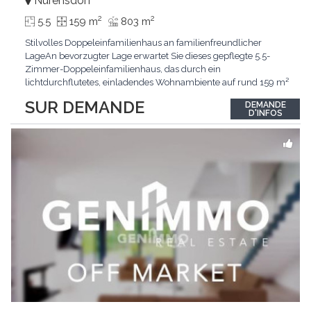
Nürensdorf
2
2
5.5
159 m
803 m
Stilvolles Doppeleinfamilienhaus an familienfreundlicher
LageAn bevorzugter Lage erwartet Sie dieses gepflegte 5.5-
Zimmer-Doppeleinfamilienhaus, das durch ein
lichtdurchflutetes, einladendes Wohnambiente auf rund 159 m²
überzeugt. Dank stetigem Unterhalt präsentiert sich die
SUR DEMANDE
DEMANDE
Liegenschaft in einem hervorragenden Zustand und vereint
D'INFOS
zeitgemässen Wohnkomfort perfekt mit nachhaltiger
Technik.Im Zentrum
...