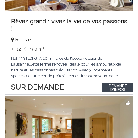
Rêvez grand : vivez la vie de vos passions
!
Ropraz
2
12
450 m
Ref 4334LCPG :A 10 minutes de l'école hôtelier de
Lausanne.Cette ferme rénovée, idéale pour les amoureux de
nature et les passionnés d'équitation. Avec 3 logements
spacieux et une écurie prête à accueillir vos chevaux, cette
propriété rare offre un cadre de vie unique, mêlant charme
SUR DEMANDE
DEMANDE
authentique et confort moderne. - 3 logements confortables :
D'INFOS
duplex 2,5 pièces, duplex 4,5 pièces avec
...