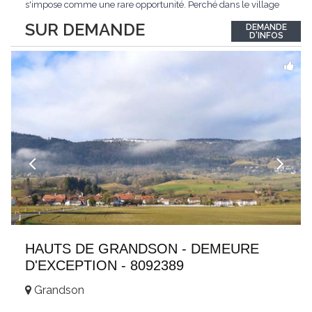
s'impose comme une rare opportunité. Perché dans le village
de Schönried, il dévoile une vue panoramique saisissante sur la
SUR DEMANDE
DEMANDE
station et les sommets qui l'encadrent, un spectacle qui change
D'INFOS
au fil des saisons. Avec
...
HAUTS DE GRANDSON - DEMEURE
D'EXCEPTION - 8092389
Grandson