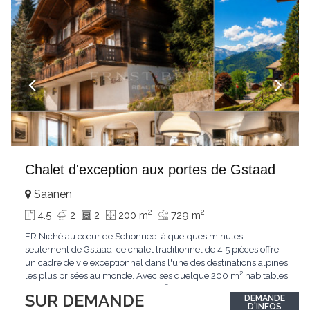
Chalet d'exception aux portes de Gstaad
Saanen
2
2
4.5
2
2
200 m
729 m
FR Niché au cœur de Schönried, à quelques minutes
seulement de Gstaad, ce chalet traditionnel de 4,5 pièces offre
un cadre de vie exceptionnel dans l'une des destinations alpines
les plus prisées au monde. Avec ses quelque 200 m² habitables
implantés sur un terrain de 729 m², le bien bénéficie d'une
SUR DEMANDE
DEMANDE
situation dominante offrant une vue dégagée sur le village de
D'INFOS