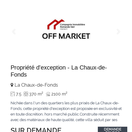
Propriété d'exception - La Chaux-de-
Fonds
La Chaux-de-Fonds
2
2
7.5
370 m
2100 m
Nichée dans l'un des quartiers les plus prisés de La Chaux-de-
Fonds, cette propriété d'exception est proposée en exclusivité et
en toute discrétion, hors marché public.Construite récemment
avec des matériaux de haute qualité, cette villa séduit par ses
lignes modernes, ses volumes généreux et une luminosité
SUR DEMANDE
DEMANDE
remarquable.L'espace de vie s'ouvre sur un jardin avec piscine,