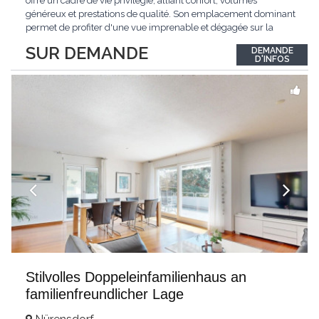
offre un cadre de vie privilégié, alliant confort, volumes
généreux et prestations de qualité. Son emplacement dominant
permet de profiter d'une vue imprenable et dégagée sur la
région.Répartie sur deux niveaux et un sous-sol entièrement
SUR DEMANDE
DEMANDE
excavé, cette villa propose une surface habitable utile de plus
D'INFOS
de 260 m², soigneusement
...
Stilvolles Doppeleinfamilienhaus an
familienfreundlicher Lage