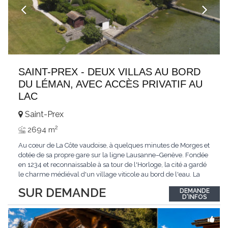
SAINT-PREX - DEUX VILLAS AU BORD
DU LÉMAN, AVEC ACCÈS PRIVATIF AU
LAC
Saint-Prex
2
2694 m
Au cœur de La Côte vaudoise, à quelques minutes de Morges et
dotée de sa propre gare sur la ligne Lausanne–Genève. Fondée
en 1234 et reconnaissable à sa tour de l'Horloge, la cité a gardé
le charme médiéval d'un village viticole au bord de l'eau. La
commune allie la tranquillité d'un cadre préservé à la proximité
SUR DEMANDE
DEMANDE
immédiate des villes. Dans cet environnement privilégié, une
D'INFOS
propriété
...