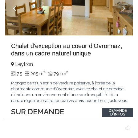
Chalet d'exception au coeur d'Ovronnaz,
dans un cadre naturel unique
Leytron
2
2
7.5
205 m
791 m
Plongez dans un écrin de verdure préservé, à l'orée de la
charmante commune d'Ovronnaz, avec ce chalet de prestige
niché dans un environnement d'une rare tranquillité. Ici, la
nature règne en maître : aucun vis-à-vis, aucun bruit, juste vous
et l'immensité alpine.Édifié en 2010, ce bien unique se distingue
SUR DEMANDE
DEMANDE
par ses finitions de très haut standing et ses matériaux nobles.
D'INFOS
Le bois de mélèze
...