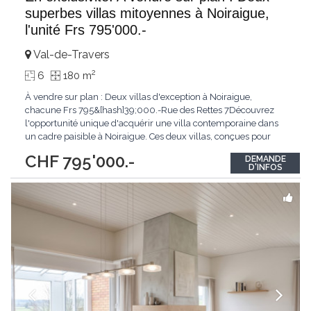
superbes villas mitoyennes à Noiraigue,
l'unité Frs 795'000.-
Val-de-Travers
2
6
180 m
À vendre sur plan : Deux villas d'exception à Noiraigue,
chacune Frs 795&[hash]39;000.-Rue des Rettes 7Découvrez
l'opportunité unique d'acquérir une villa contemporaine dans
un cadre paisible à Noiraigue. Ces deux villas, conçues pour
offrir confort et élégance, se distinguent par des espaces
CHF 795'000.-
DEMANDE
généreux et une architecture moderne.Villa 1 : Surface totale de
D'INFOS
249 m² (avec sous-sol) et 178
...