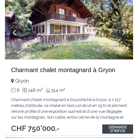
Charmant chalet montagnard à Gryon
Gryon
2
2
6
146 m
514 m
Charmant chalet montagnard à GryonNiché à Gryon, à 1'157
mètres d'altitude, ce chalet en bois construit en 1972 et joliment
rénové profite d'une exposition sud-est et d'une vue dégagée
sur les montagnes. Son cadre, entre calme de la montagne et
proximité du village, en fait un pied-à-terre de choix aussi bien
CHF 750'000.-
DEMANDE
pour une résidence principale que secondaire. Au rez-de-
D'INFOS
chaussée, l'espace de
...