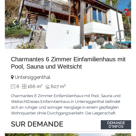
Charmantes 6 Zimmer Einfamilienhaus mit
Pool, Sauna und Weitsicht
Untersiggenthal
2
2
6
166 m
607 m
Charmantes 6 Zimmer Einfamilienhaus mit Pool, Sauna und
WeitsichtDieses Einfamilienhaus in Untersiggenthal befindet
sich an ruhiger und sonniger Hanglage in einem gepflegten
Wohnquartier ohne Durchgangsverkehr. Die Liegenschaft
überzeugt durch eine grosszügige Raumaufteilung, vielseitige
SUR DEMANDE
DEMANDE
Nebenflächen sowie attraktive Freizeitmöglichkeiten mit Sauna
D'INFOS
und eigenem Aussenpool. Das Haus wurde ursprünglich
...