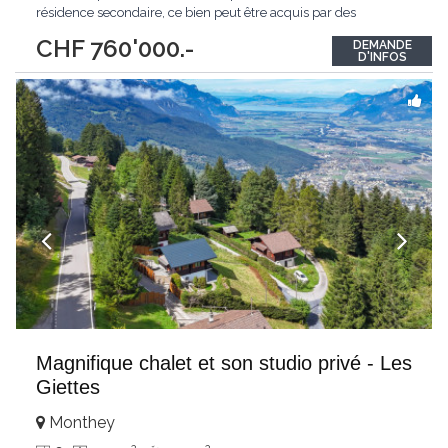
résidence secondaire, ce bien peut être acquis par des
personnes étrangères non résidentes au sens de la LFAIE. Erigé
CHF 760'000.-
DEMANDE
sur 3 niveaux, il dispose de nombreuses options optimisant son
D'INFOS
confort et sa fonctionnalité
...
Magnifique chalet et son studio privé - Les
Giettes
Monthey