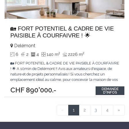
🏡 FORT POTENTIEL & CADRE DE VIE
PAISIBLE À COURFAIVRE ! 🌟
Delémont
2
2
6
2
4
140 m
2226 m
🏡 FORT POTENTIEL & CADRE DE VIE PAISIBLE À COURFAIVRE
! 🌟 A 10min de Delémont !! Avis aux amateurs d'espace, de
nature et de projets personnalisés ! Si vous cherchez un
emplacement idéal au calme, pour concevoir la maison de vos
rêves, cette villa dominante est l'opportunité de l'année. 📍
CHF 890'000.-
DEMANDE
Courfaivre (Haute-Sorne) 📐 Un terrain gigantesque de 2'226 m²
D'INFOS
🌳 Le cadre de
...
«
1
2
3
4
»