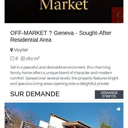
OFF-MARKET ? Geneva - Sought-After
Residential Area
Veyrier
2
6
160 m
Set in a peaceful and desirable environment, this charming
family home offers a unique blend of character and modern
comfort. Spread over several levels, the property features bright
and spacious living areas opening onto a delightful private
garden, multiple bedrooms, and a master suite. Its distinctive
SUR DEMANDE
DEMANDE
architecture and warm atmosphere make it a particularly
D'INFOS
appealing residence. Ideally located
...