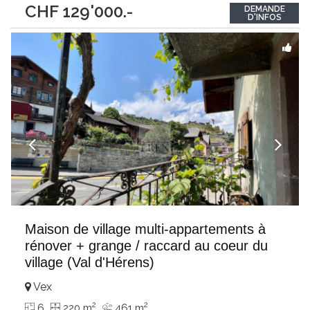
CHF 129'000.-
DEMANDE
magnifique terrain plat, privatif et entièrement clôturé de plus
D'INFOS
de 2’800 m², la propriété
...
Maison de village multi-appartements à
rénover + grange / raccard au coeur du
village (Val d'Hérens)
Vex
2
2
6
220 m
461 m