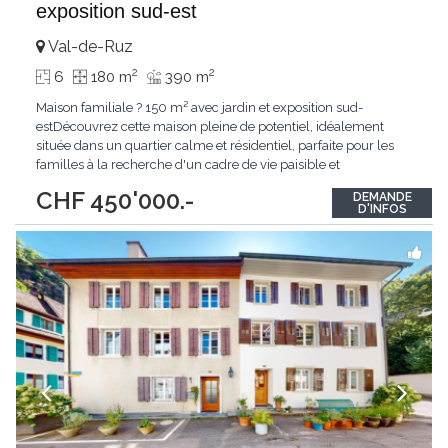
exposition sud-est
Val-de-Ruz
2
2
6
180 m
390 m
Maison familiale ? 150 m² avec jardin et exposition sud-
estDécouvrez cette maison pleine de potentiel, idéalement
située dans un quartier calme et résidentiel, parfaite pour les
familles à la recherche d'un cadre de vie paisible et
verdoyant.Cette propriété séduit par son jardin arboré et son
CHF 450'000.-
DEMANDE
exposition sud-est, garantissant une luminosité naturelle
D'INFOS
optimale tout au long de la journée.Développant
...