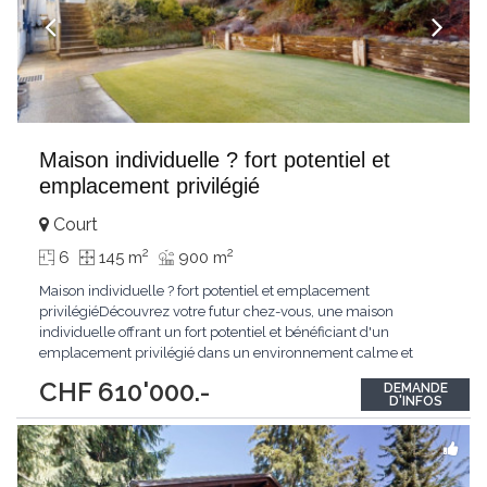
Maison individuelle ? fort potentiel et
emplacement privilégié
Court
2
2
6
145 m
900 m
Maison individuelle ? fort potentiel et emplacement
privilégiéDécouvrez votre futur chez-vous, une maison
individuelle offrant un fort potentiel et bénéficiant d'un
emplacement privilégié dans un environnement calme et
résidentiel.Ce bien est idéal pour les familles à la recherche d'un
CHF 610'000.-
DEMANDE
cadre de vie paisible et agréable.Implantée sur une belle
D'INFOS
parcelle, la maison est entourée d'un grand
...