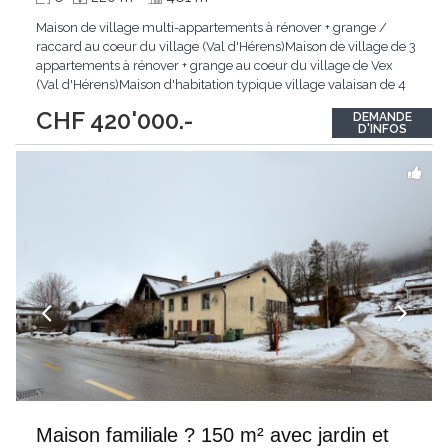
Maison de village multi-appartements à rénover + grange /
raccard au coeur du village (Val d'Hérens)Maison de village de 3
appartements à rénover + grange au coeur du village de Vex
(Val d'Hérens)Maison d'habitation typique village valaisan de 4
niveaux avec 2 appartements + combles avec galetas / réduit
CHF 420'000.-
DEMANDE
ainsi que d'une grange indépendante avec fort potentiel de
D'INFOS
transformation.1. Maison multi-appartements
...
Maison familiale ? 150 m² avec jardin et