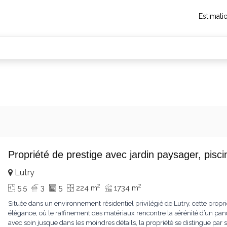
Estimati
Propriété de prestige avec jardin paysager, pis
Lutry
2
2
5.5
3
5
224 m
1734 m
Située dans un environnement résidentiel privilégié de Lutry, cette propr
élégance, où le raffinement des matériaux rencontre la sérénité d’un pa
avec soin jusque dans les moindres détails, la propriété se distingue p