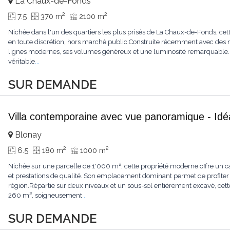
La Chaux-de-Fonds
2
2
7.5
370 m
2100 m
Nichée dans l'un des quartiers les plus prisés de La Chaux-de-Fonds, cett
en toute discrétion, hors marché public.Construite récemment avec des ma
lignes modernes, ses volumes généreux et une luminosité remarquable.L'
véritable
...
SUR DEMANDE
Villa contemporaine avec vue panoramique - Idéa
Blonay
2
2
6.5
180 m
1000 m
Nichée sur une parcelle de 1'000 m², cette propriété moderne offre un ca
et prestations de qualité. Son emplacement dominant permet de profiter
région.Répartie sur deux niveaux et un sous-sol entièrement excavé, cette
260 m², soigneusement
...
SUR DEMANDE