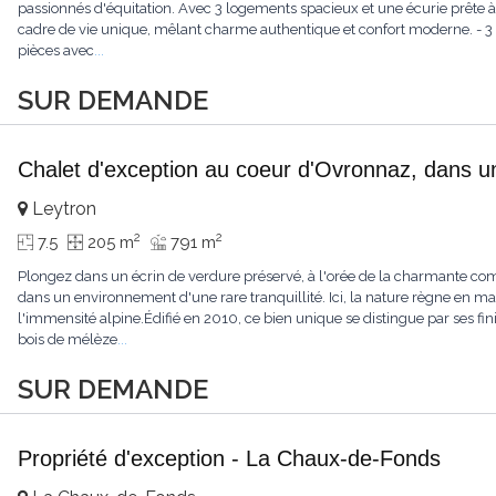
passionnés d'équitation. Avec 3 logements spacieux et une écurie prête à 
cadre de vie unique, mêlant charme authentique et confort moderne. - 3 
pièces avec
...
SUR DEMANDE
Chalet d'exception au coeur d'Ovronnaz, dans u
Leytron
2
2
7.5
205 m
791 m
Plongez dans un écrin de verdure préservé, à l'orée de la charmante c
dans un environnement d'une rare tranquillité. Ici, la nature règne en maît
l'immensité alpine.Édifié en 2010, ce bien unique se distingue par ses fin
bois de mélèze
...
SUR DEMANDE
Propriété d'exception - La Chaux-de-Fonds