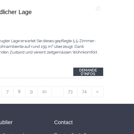
ndlicher Lage
ugter Lage erwartet Sie dieses gepflegte 5.5-Zimmer-
 Wohnambiente auf rund 159 m² überzeugt. Dank
ragenden Zustand und vereint zeitgemässen Wohnkomfort
DEMANDE
D'INFOS
7
8
9
10
...
73
74
»
ublier
Contact