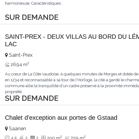
harmonieuse. Caractéristiques
...
SUR DEMANDE
SAINT-PREX - DEUX VILLAS AU BORD DU LÉ
LAC
Saint-Prex
2
2694 m
Au cœur de La Côte vaudoise, à quelques minutes de Morges et dotée de
en 1234 et reconnaissable à sa tour de l'Horloge, la cité a gardé le charme
commune allie la tranquillité d'un cadre préservé à la proximité immédia
propriété
...
SUR DEMANDE
Chalet d'exception aux portes de Gstaad
Saanen
2
2
4.5
2
2
200 m
729 m