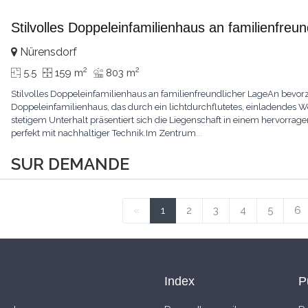
Stilvolles Doppeleinfamilienhaus an familienfreu
Nürensdorf
2
2
5.5
159 m
803 m
Stilvolles Doppeleinfamilienhaus an familienfreundlicher LageAn bevorz
Doppeleinfamilienhaus, das durch ein lichtdurchflutetes, einladendes
stetigem Unterhalt präsentiert sich die Liegenschaft in einem hervor
perfekt mit nachhaltiger Technik.Im Zentrum
...
SUR DEMANDE
«
1
2
3
4
5
6
Index
P