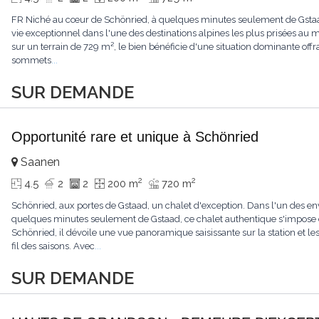
FR Niché au cœur de Schönried, à quelques minutes seulement de Gstaad, 
vie exceptionnel dans l'une des destinations alpines les plus prisées a
sur un terrain de 729 m², le bien bénéficie d'une situation dominante offr
sommets
...
SUR DEMANDE
Opportunité rare et unique à Schönried
Saanen
2
2
4.5
2
2
200 m
720 m
Schönried, aux portes de Gstaad, un chalet d'exception. Dans l'un des en
quelques minutes seulement de Gstaad, ce chalet authentique s'impose 
Schönried, il dévoile une vue panoramique saisissante sur la station et 
fil des saisons. Avec
...
SUR DEMANDE