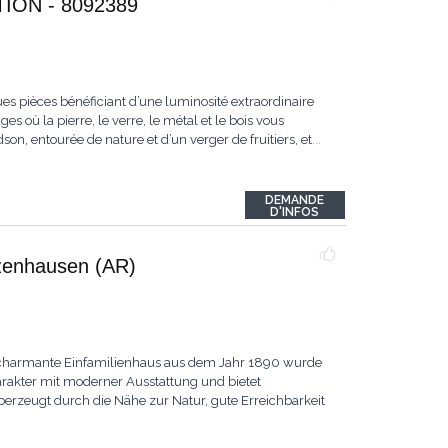
ON - 8092389
es pièces bénéficiant d’une luminosité extraordinaire
s où la pierre, le verre, le métal et le bois vous
n, entourée de nature et d’un verger de fruitiers, et
...
DEMANDE
D'INFOS
lzenhausen (AR)
 charmante Einfamilienhaus aus dem Jahr 1890 wurde
harakter mit moderner Ausstattung und bietet
erzeugt durch die Nähe zur Natur, gute Erreichbarkeit