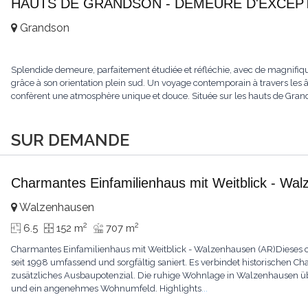
HAUTS DE GRANDSON - DEMEURE D'EXCEPTI
Grandson
Splendide demeure, parfaitement étudiée et réfléchie, avec de magnifiqu
grâce à son orientation plein sud. Un voyage contemporain à travers les âge
confèrent une atmosphère unique et douce. Située sur les hauts de Grandso
SUR DEMANDE
Charmantes Einfamilienhaus mit Weitblick - Wa
Walzenhausen
2
2
6.5
152 m
707 m
Charmantes Einfamilienhaus mit Weitblick - Walzenhausen (AR)Dieses
seit 1998 umfassend und sorgfältig saniert. Es verbindet historischen C
zusätzliches Ausbaupotenzial. Die ruhige Wohnlage in Walzenhausen üb
und ein angenehmes Wohnumfeld. Highlights
...