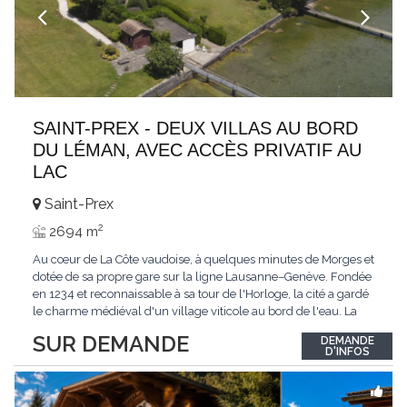
SAINT-PREX - DEUX VILLAS AU BORD
DU LÉMAN, AVEC ACCÈS PRIVATIF AU
LAC
Saint-Prex
2
2694 m
Au cœur de La Côte vaudoise, à quelques minutes de Morges et
dotée de sa propre gare sur la ligne Lausanne–Genève. Fondée
en 1234 et reconnaissable à sa tour de l'Horloge, la cité a gardé
le charme médiéval d'un village viticole au bord de l'eau. La
commune allie la tranquillité d'un cadre préservé à la proximité
SUR DEMANDE
DEMANDE
immédiate des villes. Dans cet environnement privilégié, une
D'INFOS
propriété
...