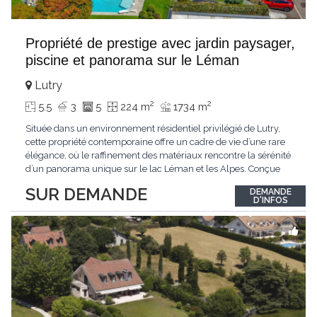
Propriété de prestige avec jardin paysager,
piscine et panorama sur le Léman
Lutry
2
2
5.5
3
5
224 m
1734 m
Située dans un environnement résidentiel privilégié de Lutry,
cette propriété contemporaine offre un cadre de vie d’une rare
élégance, où le raffinement des matériaux rencontre la sérénité
d’un panorama unique sur le lac Léman et les Alpes. Conçue
avec soin jusque dans les moindres détails, la propriété se
SUR DEMANDE
DEMANDE
distingue par ses espaces généreux et son atmosphère
D'INFOS
résolument harmonieuse. Caractéristiques
...