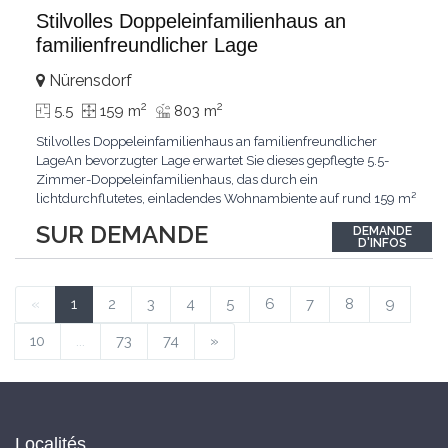
Stilvolles Doppeleinfamilienhaus an
familienfreundlicher Lage
Nürensdorf
2
2
5.5
159 m
803 m
Stilvolles Doppeleinfamilienhaus an familienfreundlicher
LageAn bevorzugter Lage erwartet Sie dieses gepflegte 5.5-
Zimmer-Doppeleinfamilienhaus, das durch ein
lichtdurchflutetes, einladendes Wohnambiente auf rund 159 m²
überzeugt. Dank stetigem Unterhalt präsentiert sich die
SUR DEMANDE
DEMANDE
Liegenschaft in einem hervorragenden Zustand und vereint
D'INFOS
zeitgemässen Wohnkomfort perfekt mit nachhaltiger
Technik.Im Zentrum
...
«
1
2
3
4
5
6
7
8
9
10
...
73
74
»
Localités