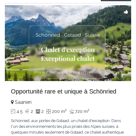
Gstaad et les sommets
...
Opportunité rare et unique à Schönried
Saanen
2
2
4.5
2
2
200 m
720 m
Schönried, aux portes de Gstaad, un chalet d'exception. Dans
l'un des environnements les plus prisés des Alpes suisses, à
quelques minutes seulement de Gstaad, ce chalet authentique