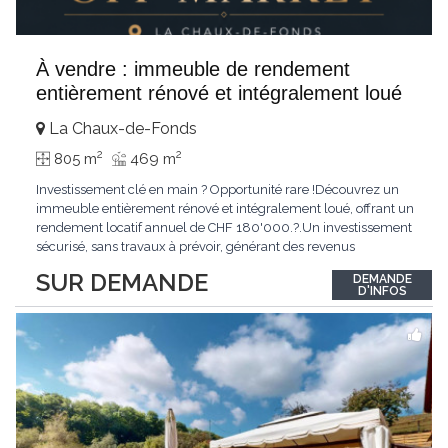
À vendre : immeuble de rendement
entièrement rénové et intégralement loué
La Chaux-de-Fonds
2
2
805 m
469 m
Investissement clé en main ? Opportunité rare !Découvrez un
immeuble entièrement rénové et intégralement loué, offrant un
rendement locatif annuel de CHF 180'000.?.Un investissement
sécurisé, sans travaux à prévoir, générant des revenus
immédiats.N'hésitez pas à me contacter pour obtenir davantage
SUR DEMANDE
DEMANDE
d'informations ou recevoir le dossier.
D'INFOS