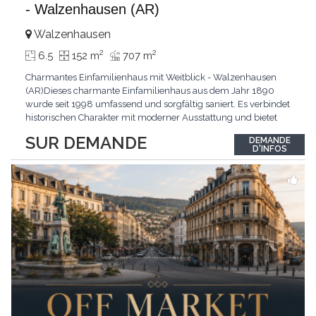
- Walzenhausen (AR)
Walzenhausen
2
2
6.5
152 m
707 m
Charmantes Einfamilienhaus mit Weitblick - Walzenhausen
(AR)Dieses charmante Einfamilienhaus aus dem Jahr 1890
wurde seit 1998 umfassend und sorgfältig saniert. Es verbindet
historischen Charakter mit moderner Ausstattung und bietet
zusätzliches Ausbaupotenzial. Die ruhige Wohnlage in
SUR DEMANDE
DEMANDE
Walzenhausen überzeugt durch die Nähe zur Natur, gute
D'INFOS
Erreichbarkeit und ein angenehmes Wohnumfeld. Highlights
...