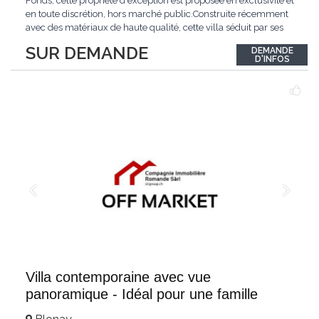
Fonds, cette propriété d'exception est proposée en exclusivité et
en toute discrétion, hors marché public.Construite récemment
avec des matériaux de haute qualité, cette villa séduit par ses
lignes modernes, ses volumes généreux et une luminosité
SUR DEMANDE
DEMANDE
remarquable.L'espace de vie s'ouvre sur un jardin avec piscine,
D'INFOS
un véritable
...
Villa contemporaine avec vue
panoramique - Idéal pour une famille