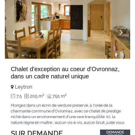
Chalet d'exception au coeur d'Ovronnaz,
dans un cadre naturel unique
Leytron
2
2
7.5
205 m
791 m
Plongez dans un écrin de verdure préservé, à l'orée de la
charmante commune d'Ovronnaz, avec ce chalet de prestige
niché dans un environnement d'une rare tranquillité. Ici, la
nature règne en maître : aucun vis-à-vis, aucun bruit, juste vous
et l'immensité alpine.Édifié en 2010, ce bien unique se distingue
SUR DEMANDE
DEMANDE
par ses finitions de très haut standing et ses matériaux nobles.