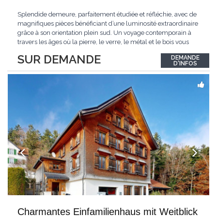
Splendide demeure, parfaitement étudiée et réfléchie, avec de
magnifiques pièces bénéficiant d’une luminosité extraordinaire
grâce à son orientation plein sud. Un voyage contemporain à
travers les âges où la pierre, le verre, le métal et le bois vous
confèrent une atmosphère unique et douce. Située sur les hauts
SUR DEMANDE
DEMANDE
de Grandson, entourée de nature et d’un verger de fruitiers, et
...
D'INFOS
Charmantes Einfamilienhaus mit Weitblick