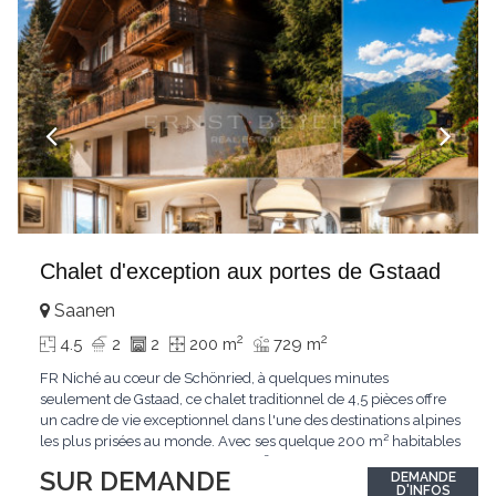
Chalet d'exception aux portes de Gstaad
Saanen
2
2
4.5
2
2
200 m
729 m
FR Niché au cœur de Schönried, à quelques minutes
seulement de Gstaad, ce chalet traditionnel de 4,5 pièces offre
un cadre de vie exceptionnel dans l'une des destinations alpines
les plus prisées au monde. Avec ses quelque 200 m² habitables
implantés sur un terrain de 729 m², le bien bénéficie d'une
SUR DEMANDE
DEMANDE
situation dominante offrant une vue dégagée sur le village de
D'INFOS