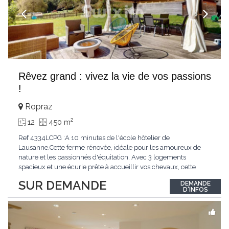
Rêvez grand : vivez la vie de vos passions
!
Ropraz
2
12
450 m
Ref 4334LCPG :A 10 minutes de l'école hôtelier de
Lausanne.Cette ferme rénovée, idéale pour les amoureux de
nature et les passionnés d'équitation. Avec 3 logements
spacieux et une écurie prête à accueillir vos chevaux, cette
propriété rare offre un cadre de vie unique, mêlant charme
SUR DEMANDE
DEMANDE
authentique et confort moderne. - 3 logements confortables :
D'INFOS
duplex 2,5 pièces, duplex 4,5 pièces avec
...