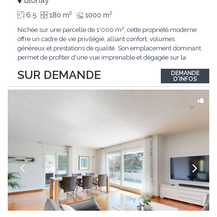
Blonay
2
2
6.5
180 m
1000 m
Nichée sur une parcelle de 1'000 m², cette propriété moderne
offre un cadre de vie privilégié, alliant confort, volumes
généreux et prestations de qualité. Son emplacement dominant
permet de profiter d'une vue imprenable et dégagée sur la
région.Répartie sur deux niveaux et un sous-sol entièrement
SUR DEMANDE
DEMANDE
excavé, cette villa propose une surface habitable utile de plus
D'INFOS
de 260 m², soigneusement
...