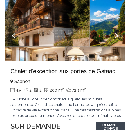
Chalet d'exception aux portes de Gstaad
Saanen
2
2
4.5
2
2
200 m
729 m
FR Niché au cœur de Schönried, à quelques minutes
seulement de Gstaad, ce chalet traditionnel de 4,5 pièces offre
un cadre de vie exceptionnel dans l'une des destinations alpines
les plus prisées au monde. Avec ses quelque 200 m² habitables
implantés sur un terrain de 729 m², le bien bénéficie d'une
SUR DEMANDE
DEMANDE
situation dominante offrant une vue dégagée sur le village de
D'INFOS