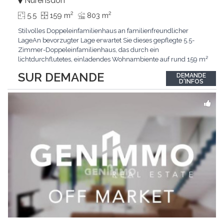
Nürensdorf
2
2
5.5
159 m
803 m
Stilvolles Doppeleinfamilienhaus an familienfreundlicher
LageAn bevorzugter Lage erwartet Sie dieses gepflegte 5.5-
Zimmer-Doppeleinfamilienhaus, das durch ein
lichtdurchflutetes, einladendes Wohnambiente auf rund 159 m²
überzeugt. Dank stetigem Unterhalt präsentiert sich die
SUR DEMANDE
DEMANDE
Liegenschaft in einem hervorragenden Zustand und vereint
D'INFOS
zeitgemässen Wohnkomfort perfekt mit nachhaltiger
Technik.Im Zentrum
...