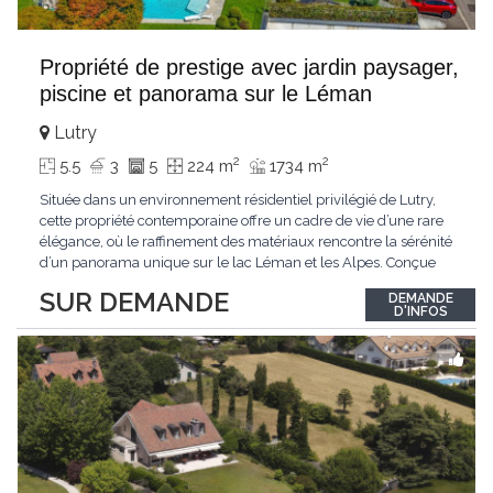
Propriété de prestige avec jardin paysager,
piscine et panorama sur le Léman
Lutry
2
2
5.5
3
5
224 m
1734 m
Située dans un environnement résidentiel privilégié de Lutry,
cette propriété contemporaine offre un cadre de vie d’une rare
élégance, où le raffinement des matériaux rencontre la sérénité
d’un panorama unique sur le lac Léman et les Alpes. Conçue
avec soin jusque dans les moindres détails, la propriété se
SUR DEMANDE
DEMANDE
distingue par ses espaces généreux et son atmosphère
D'INFOS
résolument harmonieuse. Caractéristiques
...