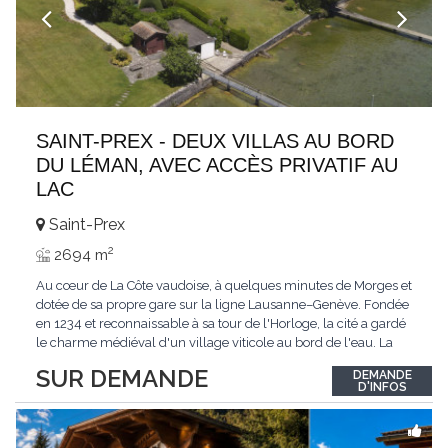
SAINT-PREX - DEUX VILLAS AU BORD
DU LÉMAN, AVEC ACCÈS PRIVATIF AU
LAC
Saint-Prex
2
2694 m
Au cœur de La Côte vaudoise, à quelques minutes de Morges et
dotée de sa propre gare sur la ligne Lausanne–Genève. Fondée
en 1234 et reconnaissable à sa tour de l'Horloge, la cité a gardé
le charme médiéval d'un village viticole au bord de l'eau. La
commune allie la tranquillité d'un cadre préservé à la proximité
SUR DEMANDE
DEMANDE
immédiate des villes. Dans cet environnement privilégié, une
D'INFOS
propriété
...