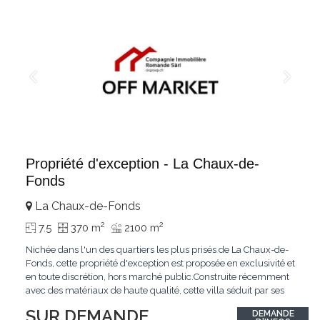
Propriété d'exception - La Chaux-de-
Fonds
La Chaux-de-Fonds
2
2
7.5
370 m
2100 m
Nichée dans l'un des quartiers les plus prisés de La Chaux-de-
Fonds, cette propriété d'exception est proposée en exclusivité et
en toute discrétion, hors marché public.Construite récemment
avec des matériaux de haute qualité, cette villa séduit par ses
lignes modernes, ses volumes généreux et une luminosité
SUR DEMANDE
DEMANDE
remarquable.L'espace de vie s'ouvre sur un jardin avec piscine,