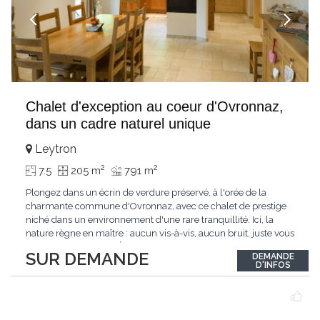
Chalet d'exception au coeur d'Ovronnaz,
dans un cadre naturel unique
Leytron
2
2
7.5
205 m
791 m
Plongez dans un écrin de verdure préservé, à l'orée de la
charmante commune d'Ovronnaz, avec ce chalet de prestige
niché dans un environnement d'une rare tranquillité. Ici, la
nature règne en maître : aucun vis-à-vis, aucun bruit, juste vous
et l'immensité alpine.Édifié en 2010, ce bien unique se distingue
SUR DEMANDE
DEMANDE
par ses finitions de très haut standing et ses matériaux nobles.
D'INFOS
Le bois de mélèze
...