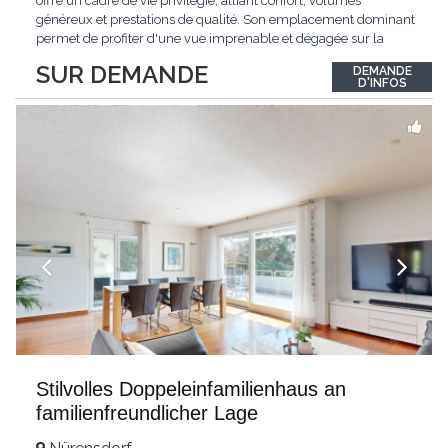
offre un cadre de vie privilégié, alliant confort, volumes
généreux et prestations de qualité. Son emplacement dominant
permet de profiter d'une vue imprenable et dégagée sur la
région.Répartie sur deux niveaux et un sous-sol entièrement
SUR DEMANDE
DEMANDE
excavé, cette villa propose une surface habitable utile de plus
D'INFOS
de 260 m², soigneusement
...
Stilvolles Doppeleinfamilienhaus an
familienfreundlicher Lage