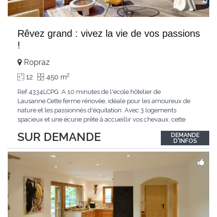
Rêvez grand : vivez la vie de vos passions
!
Ropraz
2
12
450 m
Ref 4334LCPG :A 10 minutes de l'école hôtelier de
Lausanne.Cette ferme rénovée, idéale pour les amoureux de
nature et les passionnés d'équitation. Avec 3 logements
spacieux et une écurie prête à accueillir vos chevaux, cette
propriété rare offre un cadre de vie unique, mêlant charme
SUR DEMANDE
DEMANDE
authentique et confort moderne. - 3 logements confortables :
D'INFOS
duplex 2,5 pièces, duplex 4,5 pièces avec
...