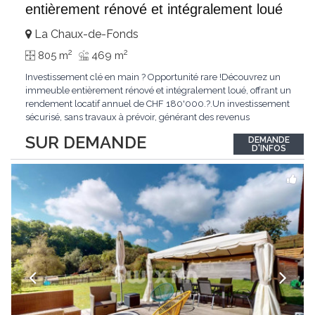
entièrement rénové et intégralement loué
La Chaux-de-Fonds
2
2
805 m
469 m
Investissement clé en main ? Opportunité rare !Découvrez un
immeuble entièrement rénové et intégralement loué, offrant un
rendement locatif annuel de CHF 180'000.?.Un investissement
sécurisé, sans travaux à prévoir, générant des revenus
immédiats.N'hésitez pas à me contacter pour obtenir davantage
SUR DEMANDE
DEMANDE
d'informations ou recevoir le dossier.
D'INFOS