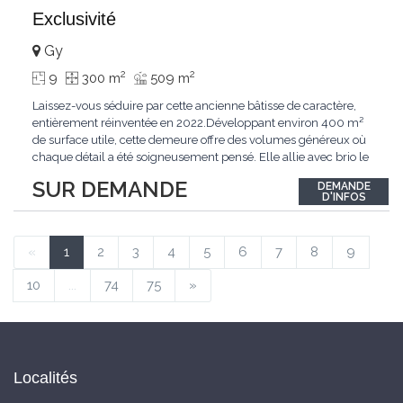
Exclusivité
Gy
2
2
9
300 m
509 m
Laissez-vous séduire par cette ancienne bâtisse de caractère,
entièrement réinventée en 2022.Développant environ 400 m²
de surface utile, cette demeure offre des volumes généreux où
chaque détail a été soigneusement pensé. Elle allie avec brio le
confort moderne aux performances énergétiques
SUR DEMANDE
DEMANDE
contemporaines. Sa distribution harmonieuse et fonctionnelle a
D'INFOS
été conçue pour répondre
...
«
1
2
3
4
5
6
7
8
9
10
...
74
75
»
Localités