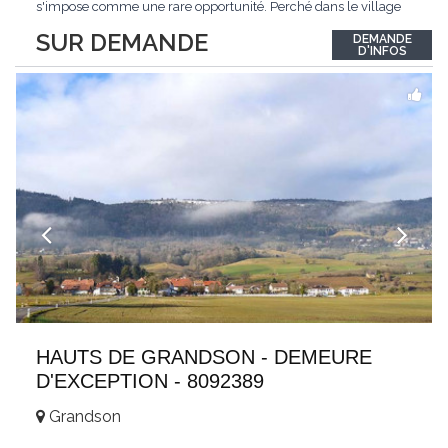
s'impose comme une rare opportunité. Perché dans le village
de Schönried, il dévoile une vue panoramique saisissante sur la
SUR DEMANDE
DEMANDE
station et les sommets qui l'encadrent, un spectacle qui change
D'INFOS
au fil des saisons. Avec
...
HAUTS DE GRANDSON - DEMEURE
D'EXCEPTION - 8092389
Grandson