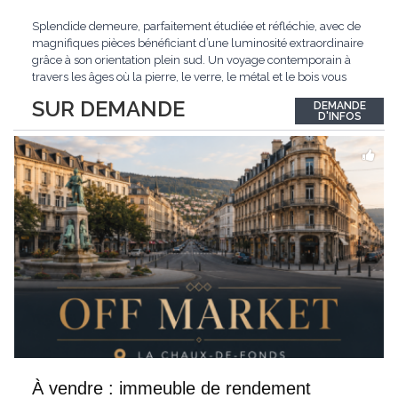
Splendide demeure, parfaitement étudiée et réfléchie, avec de
magnifiques pièces bénéficiant d’une luminosité extraordinaire
grâce à son orientation plein sud. Un voyage contemporain à
travers les âges où la pierre, le verre, le métal et le bois vous
confèrent une atmosphère unique et douce. Située sur les hauts
SUR DEMANDE
DEMANDE
de Grandson, entourée de nature et d’un verger de fruitiers, et
...
D'INFOS
À vendre : immeuble de rendement