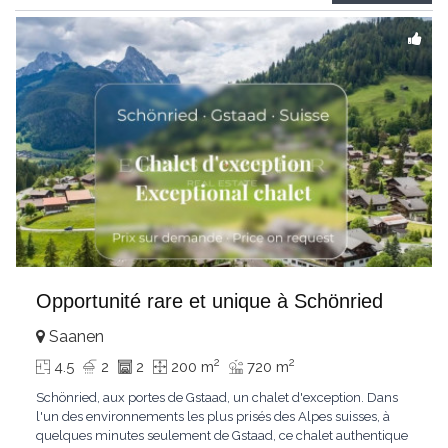
Gstaad et les sommets
...
Opportunité rare et unique à Schönried
Saanen
2
2
4.5
2
2
200 m
720 m
Schönried, aux portes de Gstaad, un chalet d'exception. Dans
l'un des environnements les plus prisés des Alpes suisses, à
quelques minutes seulement de Gstaad, ce chalet authentique