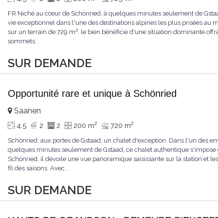
FR Niché au cœur de Schönried, à quelques minutes seulement de Gstaad, 
vie exceptionnel dans l'une des destinations alpines les plus prisées a
sur un terrain de 729 m², le bien bénéficie d'une situation dominante offr
sommets
...
SUR DEMANDE
Opportunité rare et unique à Schönried
Saanen
2
2
4.5
2
2
200 m
720 m
Schönried, aux portes de Gstaad, un chalet d'exception. Dans l'un des en
quelques minutes seulement de Gstaad, ce chalet authentique s'impose 
Schönried, il dévoile une vue panoramique saisissante sur la station et 
fil des saisons. Avec
...
SUR DEMANDE