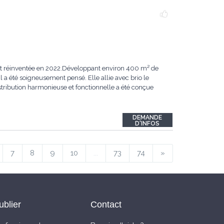
ent réinventée en 2022.Développant environ 400 m² de
 a été soigneusement pensé. Elle allie avec brio le
ribution harmonieuse et fonctionnelle a été conçue
DEMANDE
D'INFOS
7
8
9
10
...
73
74
»
ublier
Contact