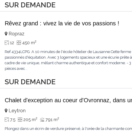
SUR DEMANDE
Rêvez grand : vivez la vie de vos passions !
Ropraz
2
12
450 m
Ref 4334LCPG :A 10 minutes de l'école hôtelier de Lausanne.Cette ferme 
passionnés d'équitation. Avec 3 logements spacieux et une écurie prête à 
cadre de vie unique, mêlant charme authentique et confort moderne. - 3 
pièces avec
...
SUR DEMANDE
Chalet d'exception au coeur d'Ovronnaz, dans u
Leytron
2
2
7.5
205 m
791 m
Plongez dans un écrin de verdure préservé, à l'orée de la charmante c