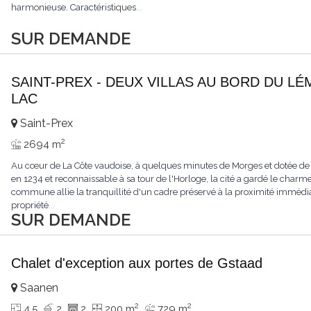
harmonieuse. Caractéristiques
...
SUR DEMANDE
SAINT-PREX - DEUX VILLAS AU BORD DU LÉ
LAC
Saint-Prex
2
2694 m
Au cœur de La Côte vaudoise, à quelques minutes de Morges et dotée de
en 1234 et reconnaissable à sa tour de l'Horloge, la cité a gardé le charme
commune allie la tranquillité d'un cadre préservé à la proximité immédia
propriété
...
SUR DEMANDE
Chalet d'exception aux portes de Gstaad
Saanen
2
2
4.5
2
2
200 m
729 m