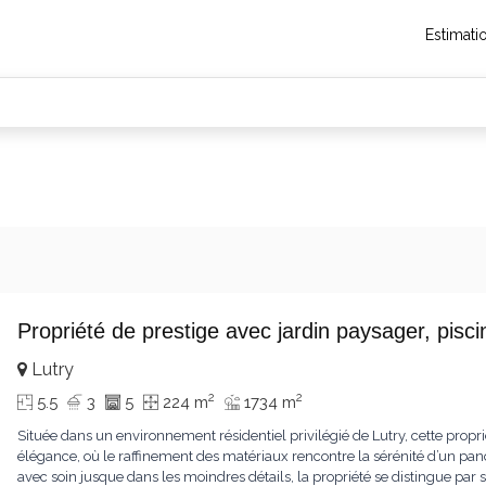
Estimati
Propriété de prestige avec jardin paysager, pis
Lutry
2
2
5.5
3
5
224 m
1734 m
Située dans un environnement résidentiel privilégié de Lutry, cette propr
élégance, où le raffinement des matériaux rencontre la sérénité d’un pa
avec soin jusque dans les moindres détails, la propriété se distingue p