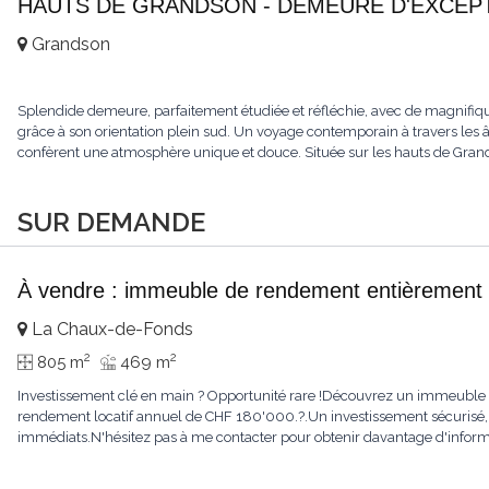
HAUTS DE GRANDSON - DEMEURE D'EXCEPTI
Grandson
Splendide demeure, parfaitement étudiée et réfléchie, avec de magnifiqu
grâce à son orientation plein sud. Un voyage contemporain à travers les âge
confèrent une atmosphère unique et douce. Située sur les hauts de Grandso
SUR DEMANDE
À vendre : immeuble de rendement entièrement 
La Chaux-de-Fonds
2
2
805 m
469 m
Investissement clé en main ? Opportunité rare !Découvrez un immeuble e
rendement locatif annuel de CHF 180'000.?.Un investissement sécurisé, 
immédiats.N'hésitez pas à me contacter pour obtenir davantage d'informat