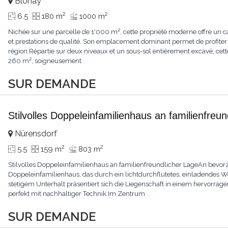
Blonay
2
2
6.5
180 m
1000 m
Nichée sur une parcelle de 1'000 m², cette propriété moderne offre un ca
et prestations de qualité. Son emplacement dominant permet de profiter
région.Répartie sur deux niveaux et un sous-sol entièrement excavé, cette
260 m², soigneusement
...
SUR DEMANDE
Stilvolles Doppeleinfamilienhaus an familienfreu
Nürensdorf
2
2
5.5
159 m
803 m
Stilvolles Doppeleinfamilienhaus an familienfreundlicher LageAn bevorz
Doppeleinfamilienhaus, das durch ein lichtdurchflutetes, einladendes
stetigem Unterhalt präsentiert sich die Liegenschaft in einem hervor
perfekt mit nachhaltiger Technik.Im Zentrum
...
SUR DEMANDE