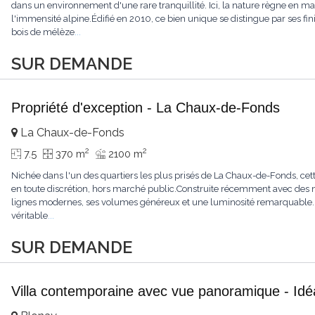
dans un environnement d'une rare tranquillité. Ici, la nature règne en maît
l'immensité alpine.Édifié en 2010, ce bien unique se distingue par ses fin
bois de mélèze
...
SUR DEMANDE
Propriété d'exception - La Chaux-de-Fonds
La Chaux-de-Fonds
2
2
7.5
370 m
2100 m
Nichée dans l'un des quartiers les plus prisés de La Chaux-de-Fonds, cett
en toute discrétion, hors marché public.Construite récemment avec des ma
lignes modernes, ses volumes généreux et une luminosité remarquable.L'
véritable
...
SUR DEMANDE
Villa contemporaine avec vue panoramique - Idéa