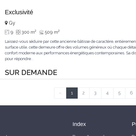
Exclusivité
Gy
2
2
9
300 m
509 m
Laissez-vous séduire par cette ancienne bâtisse de caractère, entièrem
surface utile, cette demeure offre des volumes généreux où chaque détail
confort moderne aux performances énergétiques contemporaines. Sa dist
pour répondre
...
SUR DEMANDE
«
1
2
3
4
5
6
Index
P