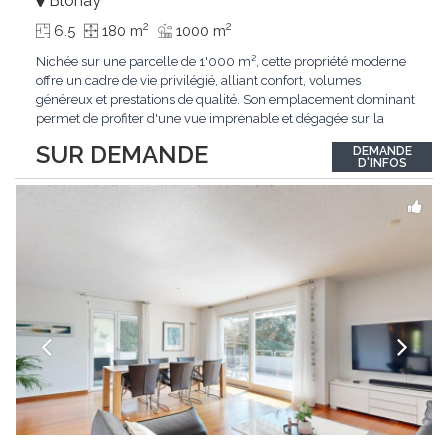
Blonay
2
2
6.5
180 m
1000 m
Nichée sur une parcelle de 1'000 m², cette propriété moderne
offre un cadre de vie privilégié, alliant confort, volumes
généreux et prestations de qualité. Son emplacement dominant
permet de profiter d'une vue imprenable et dégagée sur la
région.Répartie sur deux niveaux et un sous-sol entièrement
SUR DEMANDE
DEMANDE
excavé, cette villa propose une surface habitable utile de plus
D'INFOS
de 260 m², soigneusement
...