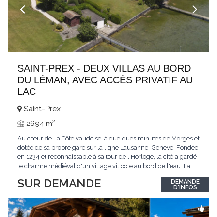
SAINT-PREX - DEUX VILLAS AU BORD
DU LÉMAN, AVEC ACCÈS PRIVATIF AU
LAC
Saint-Prex
2
2694 m
Au cœur de La Côte vaudoise, à quelques minutes de Morges et
dotée de sa propre gare sur la ligne Lausanne–Genève. Fondée
en 1234 et reconnaissable à sa tour de l'Horloge, la cité a gardé
le charme médiéval d'un village viticole au bord de l'eau. La
commune allie la tranquillité d'un cadre préservé à la proximité
SUR DEMANDE
DEMANDE
immédiate des villes. Dans cet environnement privilégié, une
D'INFOS
propriété
...