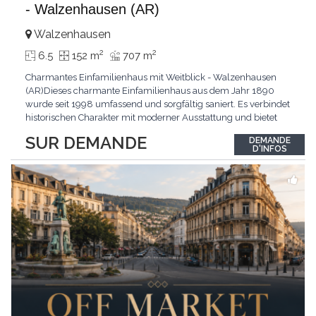
- Walzenhausen (AR)
Walzenhausen
2
2
6.5
152 m
707 m
Charmantes Einfamilienhaus mit Weitblick - Walzenhausen
(AR)Dieses charmante Einfamilienhaus aus dem Jahr 1890
wurde seit 1998 umfassend und sorgfältig saniert. Es verbindet
historischen Charakter mit moderner Ausstattung und bietet
zusätzliches Ausbaupotenzial. Die ruhige Wohnlage in
SUR DEMANDE
DEMANDE
Walzenhausen überzeugt durch die Nähe zur Natur, gute
D'INFOS
Erreichbarkeit und ein angenehmes Wohnumfeld. Highlights
...