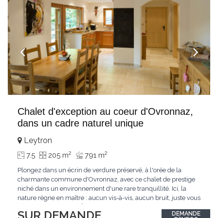
Chalet d'exception au coeur d'Ovronnaz,
dans un cadre naturel unique
Leytron
2
2
7.5
205 m
791 m
Plongez dans un écrin de verdure préservé, à l'orée de la
charmante commune d'Ovronnaz, avec ce chalet de prestige
niché dans un environnement d'une rare tranquillité. Ici, la
nature règne en maître : aucun vis-à-vis, aucun bruit, juste vous
et l'immensité alpine.Édifié en 2010, ce bien unique se distingue
SUR DEMANDE
DEMANDE
par ses finitions de très haut standing et ses matériaux nobles.