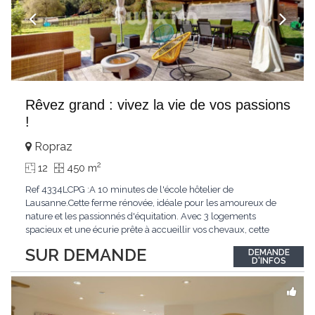
Rêvez grand : vivez la vie de vos passions
!
Ropraz
2
12
450 m
Ref 4334LCPG :A 10 minutes de l'école hôtelier de
Lausanne.Cette ferme rénovée, idéale pour les amoureux de
nature et les passionnés d'équitation. Avec 3 logements
spacieux et une écurie prête à accueillir vos chevaux, cette
propriété rare offre un cadre de vie unique, mêlant charme
SUR DEMANDE
DEMANDE
authentique et confort moderne. - 3 logements confortables :
D'INFOS
duplex 2,5 pièces, duplex 4,5 pièces avec
...