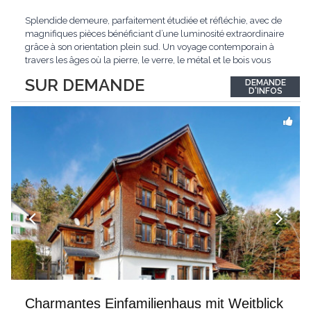
Splendide demeure, parfaitement étudiée et réfléchie, avec de
magnifiques pièces bénéficiant d’une luminosité extraordinaire
grâce à son orientation plein sud. Un voyage contemporain à
travers les âges où la pierre, le verre, le métal et le bois vous
confèrent une atmosphère unique et douce. Située sur les hauts
SUR DEMANDE
DEMANDE
de Grandson, entourée de nature et d’un verger de fruitiers, et
...
D'INFOS
Charmantes Einfamilienhaus mit Weitblick