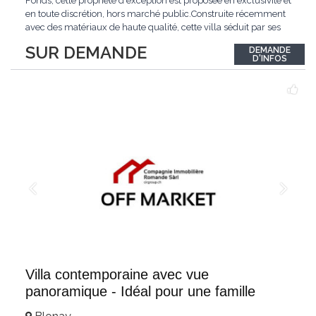
Fonds, cette propriété d'exception est proposée en exclusivité et
en toute discrétion, hors marché public.Construite récemment
avec des matériaux de haute qualité, cette villa séduit par ses
lignes modernes, ses volumes généreux et une luminosité
SUR DEMANDE
DEMANDE
remarquable.L'espace de vie s'ouvre sur un jardin avec piscine,
D'INFOS
un véritable
...
Villa contemporaine avec vue
panoramique - Idéal pour une famille