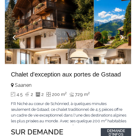
Chalet d'exception aux portes de Gstaad
Saanen
2
2
4.5
2
2
200 m
729 m
FR Niché au cœur de Schönried, à quelques minutes
seulement de Gstaad, ce chalet traditionnel de 4,5 pièces offre
un cadre de vie exceptionnel dans l'une des destinations alpines
les plus prisées au monde. Avec ses quelque 200 m² habitables
implantés sur un terrain de 729 m², le bien bénéficie d'une
SUR DEMANDE
DEMANDE
situation dominante offrant une vue dégagée sur le village de
D'INFOS