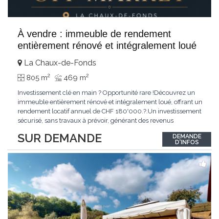
À vendre : immeuble de rendement
entièrement rénové et intégralement loué
La Chaux-de-Fonds
2
2
805 m
469 m
Investissement clé en main ? Opportunité rare !Découvrez un
immeuble entièrement rénové et intégralement loué, offrant un
rendement locatif annuel de CHF 180'000.?.Un investissement
sécurisé, sans travaux à prévoir, générant des revenus
immédiats.N'hésitez pas à me contacter pour obtenir davantage
SUR DEMANDE
DEMANDE
d'informations ou recevoir le dossier.
D'INFOS