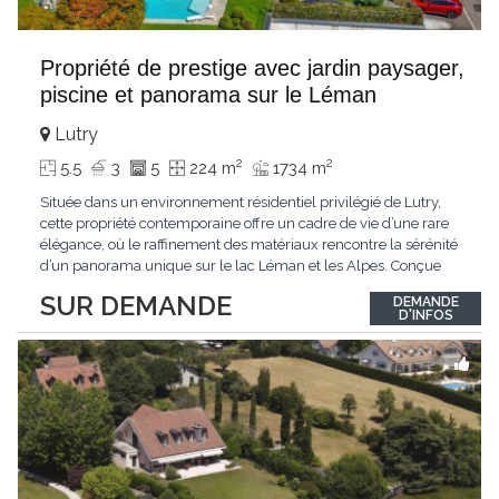
Propriété de prestige avec jardin paysager,
piscine et panorama sur le Léman
Lutry
2
2
5.5
3
5
224 m
1734 m
Située dans un environnement résidentiel privilégié de Lutry,
cette propriété contemporaine offre un cadre de vie d’une rare
élégance, où le raffinement des matériaux rencontre la sérénité
d’un panorama unique sur le lac Léman et les Alpes. Conçue
avec soin jusque dans les moindres détails, la propriété se
SUR DEMANDE
DEMANDE
distingue par ses espaces généreux et son atmosphère
D'INFOS
résolument harmonieuse. Caractéristiques
...