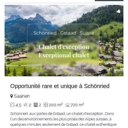
Gstaad et les sommets
...
Opportunité rare et unique à Schönried
Saanen
2
2
4.5
2
2
200 m
720 m
Schönried, aux portes de Gstaad, un chalet d'exception. Dans
l'un des environnements les plus prisés des Alpes suisses, à
quelques minutes seulement de Gstaad, ce chalet authentique