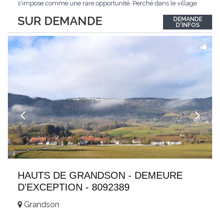
s'impose comme une rare opportunité. Perché dans le village
de Schönried, il dévoile une vue panoramique saisissante sur la
SUR DEMANDE
DEMANDE
station et les sommets qui l'encadrent, un spectacle qui change
D'INFOS
au fil des saisons. Avec
...
HAUTS DE GRANDSON - DEMEURE
D'EXCEPTION - 8092389
Grandson