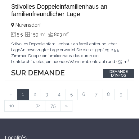
Stilvolles Doppeleinfamilienhaus an
familienfreundlicher Lage
Nürensdorf
2
2
5.5
159 m
803 m
Stilvolles Doppeleinfamilienhaus an familienfreundlicher
LageAn bevorzugter Lage erwartet Sie dieses gepflegte 5.5-
Zimmer-Doppeleinfamilienhaus, das durch ein
lichtdurchflutetes, einladendes Wohnambiente auf rund 159 m²
überzeugt. Dank stetigem Unterhalt präsentiert sich die
SUR DEMANDE
DEMANDE
Liegenschaft in einem hervorragenden Zustand und vereint
D'INFOS
zeitgemässen Wohnkomfort perfekt mit nachhaltiger
Technik.Im Zentrum
...
«
1
2
3
4
5
6
7
8
9
10
...
74
75
»
Localités