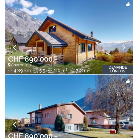
CHF 890'000.-
Chamoson
DEMANDE
2
2
4.89 km
5.5
210 m
718 m
D'INFOS
CHF 890'000.-