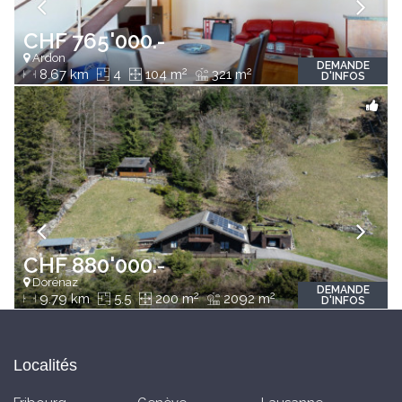
CHF 765'000.-
Ardon
DEMANDE
2
2
8.67 km
4
104 m
321 m
D'INFOS
CHF 880'000.-
Dorénaz
DEMANDE
2
2
9.79 km
5.5
200 m
2092 m
D'INFOS
Localités