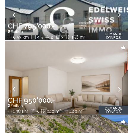
CHF 795'000.-
Saillon
DEMANDE
2
0.53 km
4.5
2
3
156 m
D'INFOS
CHF 950'000.-
Saillon
DEMANDE
2
2
1.38 km
5
240 m
440 m
D'INFOS