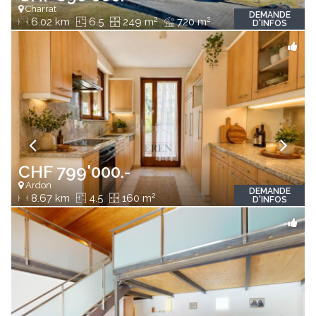
Charrat
DEMANDE
2
2
6.02 km
6.5
249 m
720 m
D'INFOS
CHF 799'000.-
Ardon
DEMANDE
2
8.67 km
4.5
160 m
D'INFOS