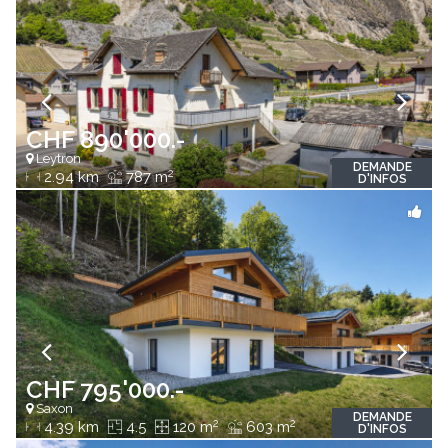
CHF 890'000.-
Leytron
DEMANDE
2
2.94 km
787 m
D'INFOS
CHF 795'000.-
Saxon
DEMANDE
2
2
4.39 km
4.5
120 m
603 m
D'INFOS