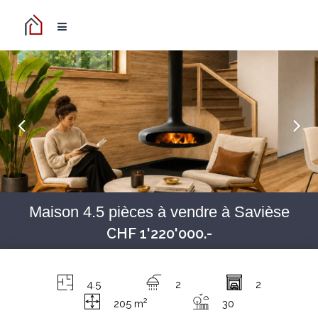
Maison 4.5 pièces à vendre à Savièse
CHF 1'220'000.-
4.5
2
2
2
205 m
30