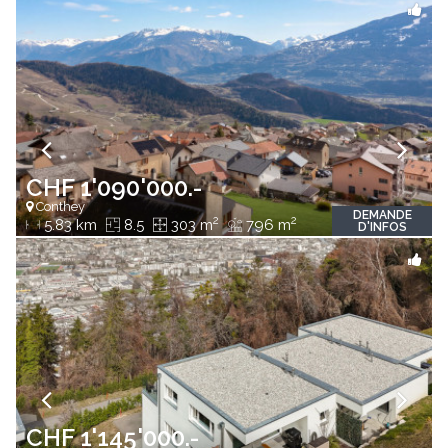
CHF 1'090'000.-
Conthey
DEMANDE
2
2
5.83 km
8.5
303 m
796 m
D'INFOS
CHF 1'145'000.-