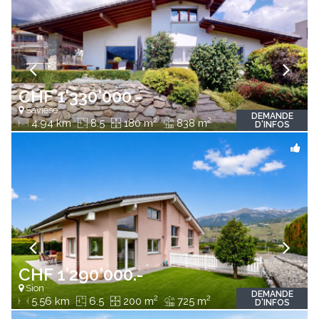
CHF 1'330'000.-
Savièse
DEMANDE
2
2
4.94 km
8.5
180 m
838 m
D'INFOS
CHF 1'290'000.-
Sion
DEMANDE
2
2
5.56 km
6.5
200 m
725 m
D'INFOS