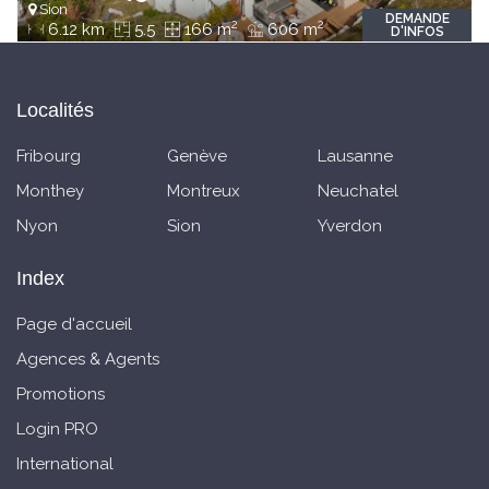
Sion
DEMANDE
2
2
6.12 km
5.5
166 m
606 m
D'INFOS
Localités
Fribourg
Genève
Lausanne
Monthey
Montreux
Neuchatel
Nyon
Sion
Yverdon
Index
Page d'accueil
Agences & Agents
Promotions
Login PRO
International