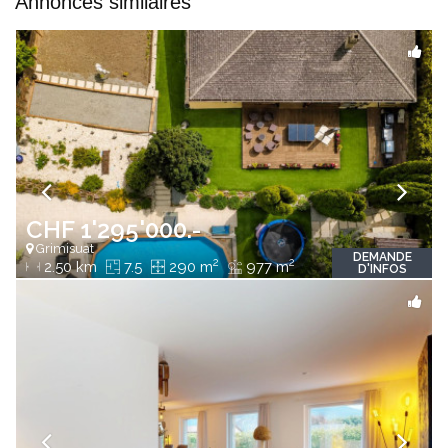
Annonces similaires
CHF 1'295'000.-
Grimisuat
DEMANDE
2
2
2.50 km
7.5
290 m
977 m
D'INFOS