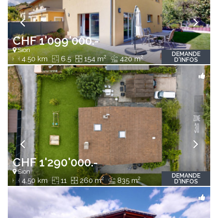
CHF 1'099'000.-
Sion
DEMANDE
2
2
4.50 km
6.5
154 m
420 m
D'INFOS
CHF 1'290'000.-
Sion
DEMANDE
2
2
4.50 km
11
260 m
835 m
D'INFOS