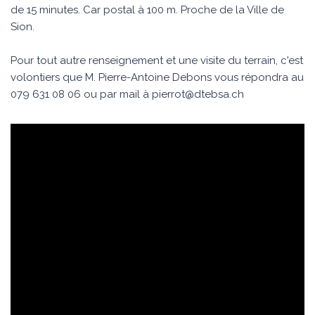
de 15 minutes. Car postal à 100 m. Proche de la Ville de
Sion.
Pour tout autre renseignement et une visite du terrain, c'est
volontiers que M. Pierre-Antoine Debons vous répondra au
079 631 08 06 ou par mail à
pierrot@dtebsa.ch