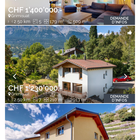
CHF 1'400'000.-
Grimisuat
DEMANDE
2
2
2.50 km
5
179 m
500 m
D'INFOS
CHF 1'230'000.-
Grimisuat
DEMANDE
2
2
2.50 km
7
210 m
913 m
D'INFOS