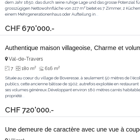
dem Jahr 1850, das durch seine ruhige Lage und das grosse Potenzial für 
grosszügigen Nettowohnfläche von 227 m² bietet es 7 Zimmer, 2 Küch
einem Mehrgenerationenhaus oder Aufteilung in
...
CHF 670'000.-
Authentique maison villageoise, Charme et vol
Val-de-Travers
2
2
7
180 m
616 m
Située au coeur du village de Boveresse, à seulement 50 mètres de l'écol
publics, cette ancienne bâtisse de 1902, autrefois exploitée en restaurant 
ses volumes généreux.Développant environ 180 mètres carrés habitable
propriété
...
CHF 720'000.-
Une demeure de caractère avec une vue à couper