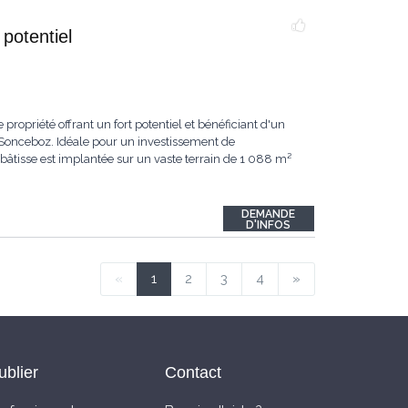
potentiel
ropriété offrant un fort potentiel et bénéficiant d'un
 Sonceboz. Idéale pour un investissement de
bâtisse est implantée sur un vaste terrain de 1 088 m²
DEMANDE
D'INFOS
«
1
2
3
4
»
ublier
Contact