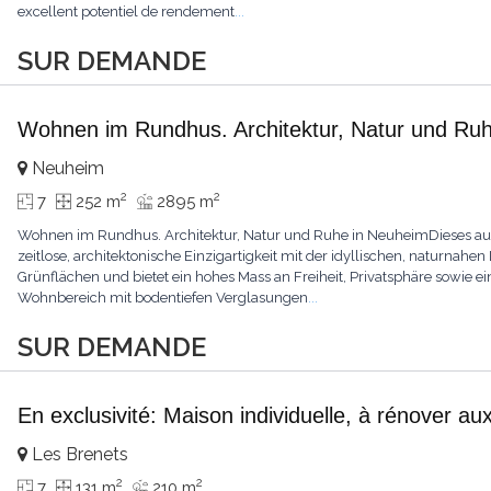
excellent potentiel de rendement
...
SUR DEMANDE
Wohnen im Rundhus. Architektur, Natur und Ru
Neuheim
2
2
7
252 m
2895 m
Wohnen im Rundhus. Architektur, Natur und Ruhe in NeuheimDieses a
zeitlose, architektonische Einzigartigkeit mit der idyllischen, naturnahen 
Grünflächen und bietet ein hohes Mass an Freiheit, Privatsphäre sowie 
Wohnbereich mit bodentiefen Verglasungen
...
SUR DEMANDE
En exclusivité: Maison individuelle, à rénover au
Les Brenets
2
2
7
131 m
210 m