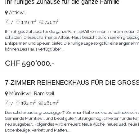
Ihr ruhiges Zuhause für die ganze Familie
Attiswil
2
2
7
149 m
721 m
Ihr ruhiges Zuhause für die ganze FamilieWillkommen in Ihrem neuen Zu
schätzen. Dieses charmante Altbau-Haus besticht durch seinen grosszügi
Entspannen und Spielen bietet. Die ruhige Lage sorgt für eine angenehme
können.Das Haus verfügt über
...
CHF 590'000.-
7-ZIMMER REIHENECKHAUS FÜR DIE GROSS
Mümliswil-Ramiswil
2
2
7
182 m
261 m
Das solid erbaute, grosszügige 7-Zimmer-Reiheneckhaus, befindet sich a
Gemeinde Mümliswil und bietet gute Nutzungsmöglichkeiten für die Fami
neu ausgebaut. Folgendes wird erneuert: Neue Küche, neues Bad, neue Du
Bodenbeläge, Parkett und Platten.
...