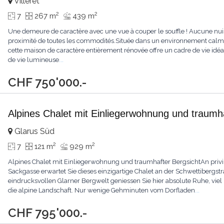
Villeret
2
2
7
267 m
439 m
Une demeure de caractère avec une vue à couper le souffle ! Aucune nuis
proximité de toutes les commodités.Située dans un environnement calme 
cette maison de caractère entièrement rénovée offre un cadre de vie idéa
de vie lumineuse
...
CHF 750'000.-
Alpines Chalet mit Einliegerwohnung und traumha
Glarus Süd
2
2
7
121 m
929 m
Alpines Chalet mit Einliegerwohnung und traumhafter BergsichtAn privi
Sackgasse erwartet Sie dieses einzigartige Chalet an der Schwettibergs
eindrucksvollen Glarner Bergwelt geniessen Sie hier absolute Ruhe, vie
die alpine Landschaft. Nur wenige Gehminuten vom Dorfladen
...
CHF 795'000.-