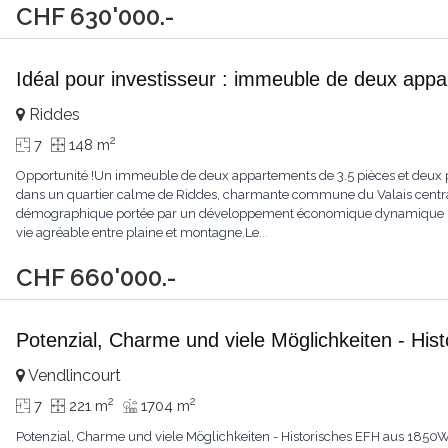
CHF 630'000.-
Idéal pour investisseur : immeuble de deux app
Riddes
2
7
148 m
Opportunité !Un immeuble de deux appartements de 3.5 pièces et deux p
dans un quartier calme de Riddes, charmante commune du Valais central.
démographique portée par un développement économique dynamique (no
vie agréable entre plaine et montagne.Le
...
CHF 660'000.-
Potenzial, Charme und viele Möglichkeiten - Hi
Vendlincourt
2
2
7
221 m
1704 m
Potenzial, Charme und viele Möglichkeiten - Historisches EFH aus 1850