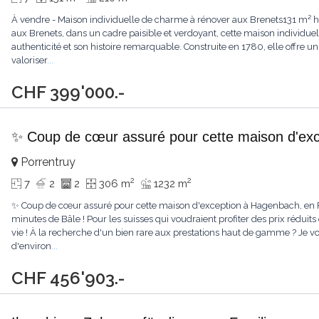
À vendre - Maison individuelle de charme à rénover aux Brenets131 m² habi
aux Brenets, dans un cadre paisible et verdoyant, cette maison individuel
authenticité et son histoire remarquable. Construite en 1780, elle offre
valoriser
...
CHF 399'000.-
✨ Coup de cœur assuré pour cette maison d'exc
Porrentruy
2
2
7
2
2
306 m
1232 m
✨ Coup de cœur assuré pour cette maison d'exception à Hagenbach, en 
minutes de Bâle ! Pour les suisses qui voudraient profiter des prix réduits 
vie ! À la recherche d'un bien rare aux prestations haut de gamme ? Je v
d'environ
...
CHF 456'903.-