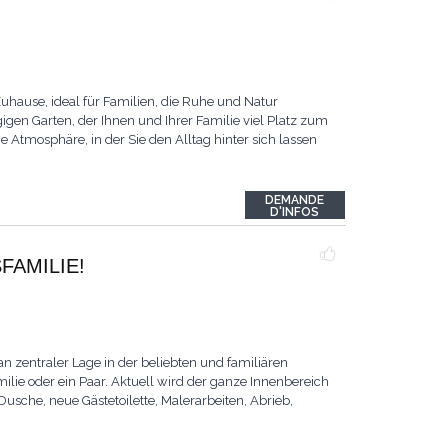
hause, ideal für Familien, die Ruhe und Natur
gen Garten, der Ihnen und Ihrer Familie viel Platz zum
 Atmosphäre, in der Sie den Alltag hinter sich lassen
DEMANDE
D'INFOS
FAMILIE!
n zentraler Lage in der beliebten und familiären
lie oder ein Paar. Aktuell wird der ganze Innenbereich
sche, neue Gästetoilette, Malerarbeiten, Abrieb,