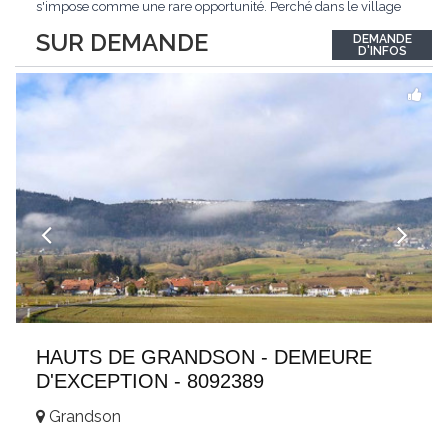
s'impose comme une rare opportunité. Perché dans le village
de Schönried, il dévoile une vue panoramique saisissante sur la
SUR DEMANDE
DEMANDE
station et les sommets qui l'encadrent, un spectacle qui change
D'INFOS
au fil des saisons. Avec
...
HAUTS DE GRANDSON - DEMEURE
D'EXCEPTION - 8092389
Grandson