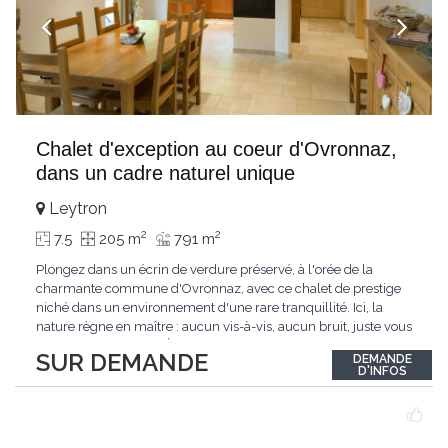
Chalet d'exception au coeur d'Ovronnaz,
dans un cadre naturel unique
Leytron
2
2
7.5
205 m
791 m
Plongez dans un écrin de verdure préservé, à l'orée de la
charmante commune d'Ovronnaz, avec ce chalet de prestige
niché dans un environnement d'une rare tranquillité. Ici, la
nature règne en maître : aucun vis-à-vis, aucun bruit, juste vous
et l'immensité alpine.Édifié en 2010, ce bien unique se distingue
SUR DEMANDE
DEMANDE
par ses finitions de très haut standing et ses matériaux nobles.
D'INFOS
Le bois de mélèze
...