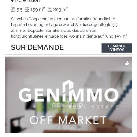
Nürensdorf
2
2
5.5
159 m
803 m
Stilvolles Doppeleinfamilienhaus an familienfreundlicher
LageAn bevorzugter Lage erwartet Sie dieses gepflegte 5.5-
Zimmer-Doppeleinfamilienhaus, das durch ein
lichtdurchflutetes, einladendes Wohnambiente auf rund 159 m²
überzeugt. Dank stetigem Unterhalt präsentiert sich die
SUR DEMANDE
DEMANDE
Liegenschaft in einem hervorragenden Zustand und vereint
D'INFOS
zeitgemässen Wohnkomfort perfekt mit nachhaltiger
Technik.Im Zentrum
...