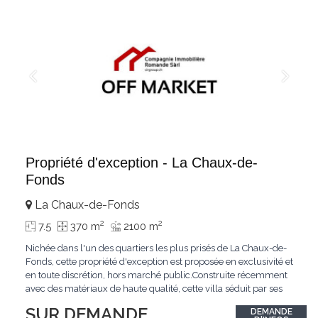
Propriété d'exception - La Chaux-de-
Fonds
La Chaux-de-Fonds
2
2
7.5
370 m
2100 m
Nichée dans l'un des quartiers les plus prisés de La Chaux-de-
Fonds, cette propriété d'exception est proposée en exclusivité et
en toute discrétion, hors marché public.Construite récemment
avec des matériaux de haute qualité, cette villa séduit par ses
lignes modernes, ses volumes généreux et une luminosité
SUR DEMANDE
DEMANDE
remarquable.L'espace de vie s'ouvre sur un jardin avec piscine,