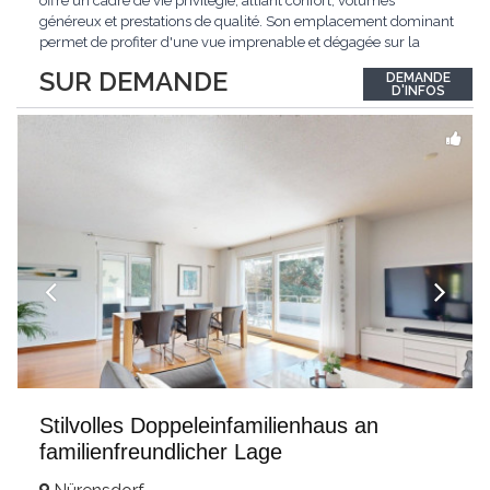
offre un cadre de vie privilégié, alliant confort, volumes
généreux et prestations de qualité. Son emplacement dominant
permet de profiter d'une vue imprenable et dégagée sur la
région.Répartie sur deux niveaux et un sous-sol entièrement
SUR DEMANDE
DEMANDE
excavé, cette villa propose une surface habitable utile de plus
D'INFOS
de 260 m², soigneusement
...
Stilvolles Doppeleinfamilienhaus an
familienfreundlicher Lage