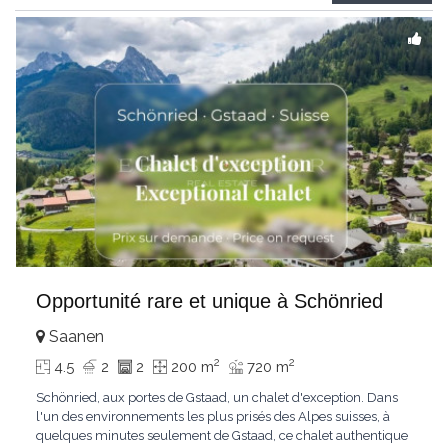
Gstaad et les sommets
...
Opportunité rare et unique à Schönried
Saanen
2
2
4.5
2
2
200 m
720 m
Schönried, aux portes de Gstaad, un chalet d'exception. Dans
l'un des environnements les plus prisés des Alpes suisses, à
quelques minutes seulement de Gstaad, ce chalet authentique