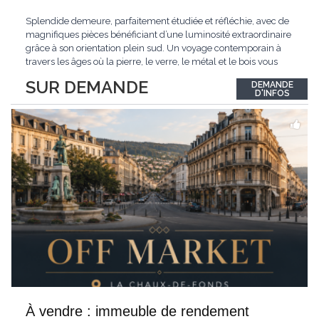
Splendide demeure, parfaitement étudiée et réfléchie, avec de
magnifiques pièces bénéficiant d’une luminosité extraordinaire
grâce à son orientation plein sud. Un voyage contemporain à
travers les âges où la pierre, le verre, le métal et le bois vous
confèrent une atmosphère unique et douce. Située sur les hauts
SUR DEMANDE
DEMANDE
de Grandson, entourée de nature et d’un verger de fruitiers, et
...
D'INFOS
À vendre : immeuble de rendement