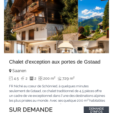
Chalet d'exception aux portes de Gstaad
Saanen
2
2
4.5
2
2
200 m
729 m
FR Niché au cœur de Schönried, à quelques minutes
seulement de Gstaad, ce chalet traditionnel de 4,5 pièces offre
un cadre de vie exceptionnel dans l'une des destinations alpines
les plus prisées au monde. Avec ses quelque 200 m² habitables
implantés sur un terrain de 729 m², le bien bénéficie d'une
SUR DEMANDE
DEMANDE
situation dominante offrant une vue dégagée sur le village de
D'INFOS