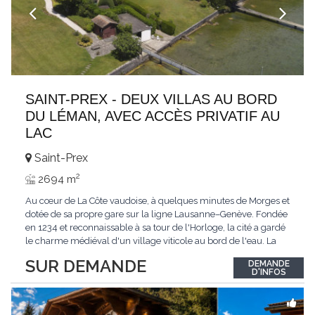
SAINT-PREX - DEUX VILLAS AU BORD
DU LÉMAN, AVEC ACCÈS PRIVATIF AU
LAC
Saint-Prex
2
2694 m
Au cœur de La Côte vaudoise, à quelques minutes de Morges et
dotée de sa propre gare sur la ligne Lausanne–Genève. Fondée
en 1234 et reconnaissable à sa tour de l'Horloge, la cité a gardé
le charme médiéval d'un village viticole au bord de l'eau. La
commune allie la tranquillité d'un cadre préservé à la proximité
SUR DEMANDE
DEMANDE
immédiate des villes. Dans cet environnement privilégié, une
D'INFOS
propriété
...