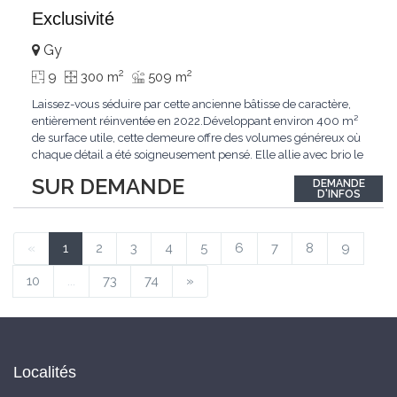
Exclusivité
Gy
2
2
9
300 m
509 m
Laissez-vous séduire par cette ancienne bâtisse de caractère,
entièrement réinventée en 2022.Développant environ 400 m²
de surface utile, cette demeure offre des volumes généreux où
chaque détail a été soigneusement pensé. Elle allie avec brio le
confort moderne aux performances énergétiques
SUR DEMANDE
DEMANDE
contemporaines. Sa distribution harmonieuse et fonctionnelle a
D'INFOS
été conçue pour répondre
...
«
1
2
3
4
5
6
7
8
9
10
...
73
74
»
Localités