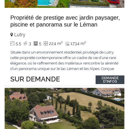
Propriété de prestige avec jardin paysager,
piscine et panorama sur le Léman
Lutry
2
2
5.5
3
5
224 m
1734 m
Située dans un environnement résidentiel privilégié de Lutry,
cette propriété contemporaine offre un cadre de vie d’une rare
élégance, où le raffinement des matériaux rencontre la sérénité
d’un panorama unique sur le lac Léman et les Alpes. Conçue
avec soin jusque dans les moindres détails, la propriété se
SUR DEMANDE
DEMANDE
distingue par ses espaces généreux et son atmosphère
D'INFOS
résolument harmonieuse. Caractéristiques
...