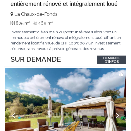
entièrement rénové et intégralement loué
La Chaux-de-Fonds
2
2
805 m
469 m
Investissement clé en main ? Opportunité rare !Découvrez un
immeuble entièrement rénové et intégralement loué, offrant un
rendement locatif annuel de CHF 180'000.?.Un investissement
sécurisé, sans travaux à prévoir, générant des revenus
immédiats.N'hésitez pas à me contacter pour obtenir davantage
SUR DEMANDE
DEMANDE
d'informations ou recevoir le dossier.
D'INFOS