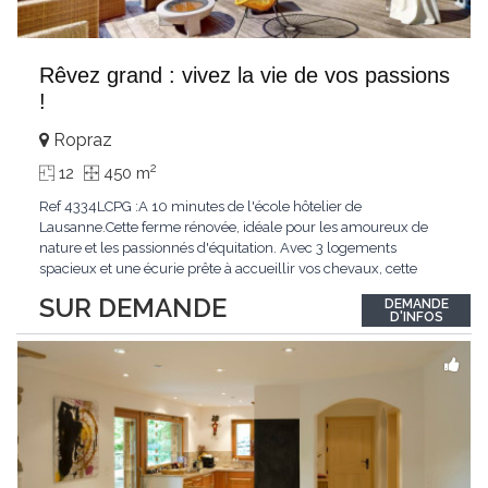
Rêvez grand : vivez la vie de vos passions
!
Ropraz
2
12
450 m
Ref 4334LCPG :A 10 minutes de l'école hôtelier de
Lausanne.Cette ferme rénovée, idéale pour les amoureux de
nature et les passionnés d'équitation. Avec 3 logements
spacieux et une écurie prête à accueillir vos chevaux, cette
propriété rare offre un cadre de vie unique, mêlant charme
SUR DEMANDE
DEMANDE
authentique et confort moderne. - 3 logements confortables :
D'INFOS
duplex 2,5 pièces, duplex 4,5 pièces avec
...