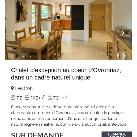
Chalet d'exception au coeur d'Ovronnaz,
dans un cadre naturel unique
Leytron
2
2
7.5
205 m
791 m
Plongez dans un écrin de verdure préservé, à l'orée de la
charmante commune d'Ovronnaz, avec ce chalet de prestige
niché dans un environnement d'une rare tranquillité. Ici, la
nature règne en maître : aucun vis-à-vis, aucun bruit, juste vous
et l'immensité alpine.Édifié en 2010, ce bien unique se distingue
SUR DEMANDE
DEMANDE
par ses finitions de très haut standing et ses matériaux nobles.