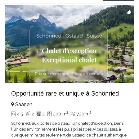
Gstaad et les sommets
...
Opportunité rare et unique à Schönried
Saanen
2
2
4.5
2
2
200 m
720 m
Schönried, aux portes de Gstaad, un chalet d'exception. Dans
l'un des environnements les plus prisés des Alpes suisses, à
quelques minutes seulement de Gstaad, ce chalet authentique