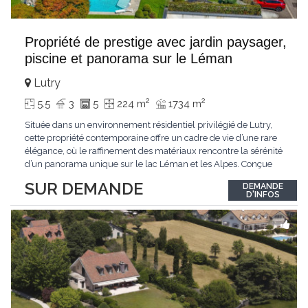
Propriété de prestige avec jardin paysager,
piscine et panorama sur le Léman
Lutry
2
2
5.5
3
5
224 m
1734 m
Située dans un environnement résidentiel privilégié de Lutry,
cette propriété contemporaine offre un cadre de vie d’une rare
élégance, où le raffinement des matériaux rencontre la sérénité
d’un panorama unique sur le lac Léman et les Alpes. Conçue
avec soin jusque dans les moindres détails, la propriété se
SUR DEMANDE
DEMANDE
distingue par ses espaces généreux et son atmosphère
D'INFOS
résolument harmonieuse. Caractéristiques
...