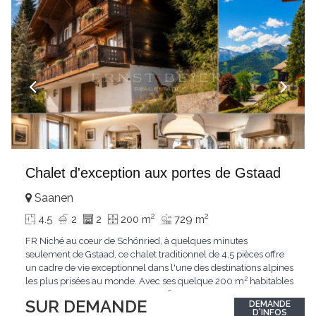
Chalet d'exception aux portes de Gstaad
Saanen
2
2
4.5
2
2
200 m
729 m
FR Niché au cœur de Schönried, à quelques minutes
seulement de Gstaad, ce chalet traditionnel de 4,5 pièces offre
un cadre de vie exceptionnel dans l'une des destinations alpines
les plus prisées au monde. Avec ses quelque 200 m² habitables
implantés sur un terrain de 729 m², le bien bénéficie d'une
SUR DEMANDE
DEMANDE
situation dominante offrant une vue dégagée sur le village de
D'INFOS