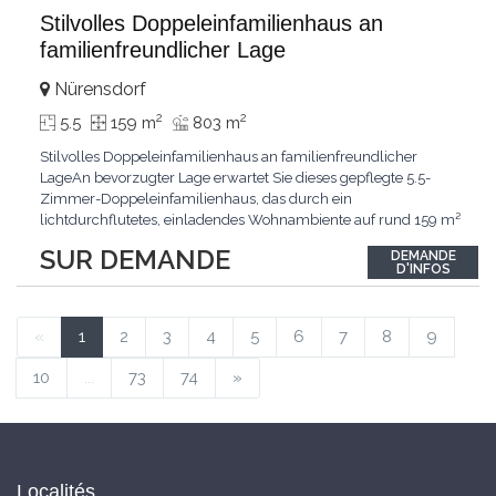
Stilvolles Doppeleinfamilienhaus an
familienfreundlicher Lage
Nürensdorf
2
2
5.5
159 m
803 m
Stilvolles Doppeleinfamilienhaus an familienfreundlicher
LageAn bevorzugter Lage erwartet Sie dieses gepflegte 5.5-
Zimmer-Doppeleinfamilienhaus, das durch ein
lichtdurchflutetes, einladendes Wohnambiente auf rund 159 m²
überzeugt. Dank stetigem Unterhalt präsentiert sich die
SUR DEMANDE
DEMANDE
Liegenschaft in einem hervorragenden Zustand und vereint
D'INFOS
zeitgemässen Wohnkomfort perfekt mit nachhaltiger
Technik.Im Zentrum
...
«
1
2
3
4
5
6
7
8
9
10
...
73
74
»
Localités