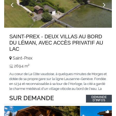
SAINT-PREX - DEUX VILLAS AU BORD
DU LÉMAN, AVEC ACCÈS PRIVATIF AU
LAC
Saint-Prex
2
2694 m
Au cœur de La Côte vaudoise, à quelques minutes de Morges et
dotée de sa propre gare sur la ligne Lausanne–Genève. Fondée
en 1234 et reconnaissable à sa tour de l'Horloge, la cité a gardé
le charme médiéval d'un village viticole au bord de l'eau. La
commune allie la tranquillité d'un cadre préservé à la proximité
SUR DEMANDE
DEMANDE
immédiate des villes. Dans cet environnement privilégié, une
D'INFOS
propriété
...