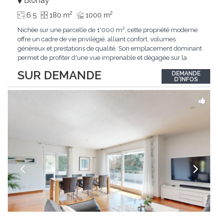
Blonay
2
2
6.5
180 m
1000 m
Nichée sur une parcelle de 1'000 m², cette propriété moderne
offre un cadre de vie privilégié, alliant confort, volumes
généreux et prestations de qualité. Son emplacement dominant
permet de profiter d'une vue imprenable et dégagée sur la
région.Répartie sur deux niveaux et un sous-sol entièrement
SUR DEMANDE
DEMANDE
excavé, cette villa propose une surface habitable utile de plus
D'INFOS
de 260 m², soigneusement
...