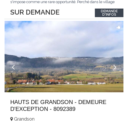
s'impose comme une rare opportunité. Perché dans le village
de Schönried, il dévoile une vue panoramique saisissante sur la
SUR DEMANDE
DEMANDE
station et les sommets qui l'encadrent, un spectacle qui change
D'INFOS
au fil des saisons. Avec
...
HAUTS DE GRANDSON - DEMEURE
D'EXCEPTION - 8092389
Grandson