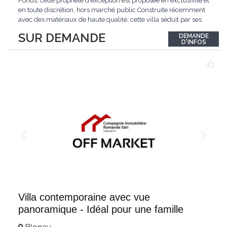
Fonds, cette propriété d'exception est proposée en exclusivité et
en toute discrétion, hors marché public.Construite récemment
avec des matériaux de haute qualité, cette villa séduit par ses
lignes modernes, ses volumes généreux et une luminosité
SUR DEMANDE
DEMANDE
remarquable.L'espace de vie s'ouvre sur un jardin avec piscine,
D'INFOS
un véritable
...
Villa contemporaine avec vue
panoramique - Idéal pour une famille