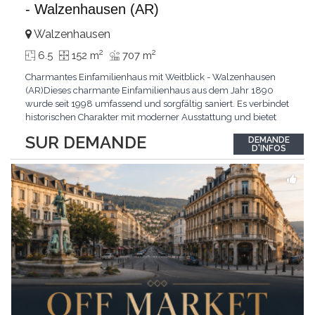
- Walzenhausen (AR)
Walzenhausen
2
2
6.5
152 m
707 m
Charmantes Einfamilienhaus mit Weitblick - Walzenhausen
(AR)Dieses charmante Einfamilienhaus aus dem Jahr 1890
wurde seit 1998 umfassend und sorgfältig saniert. Es verbindet
historischen Charakter mit moderner Ausstattung und bietet
zusätzliches Ausbaupotenzial. Die ruhige Wohnlage in
SUR DEMANDE
DEMANDE
Walzenhausen überzeugt durch die Nähe zur Natur, gute
D'INFOS
Erreichbarkeit und ein angenehmes Wohnumfeld. Highlights
...