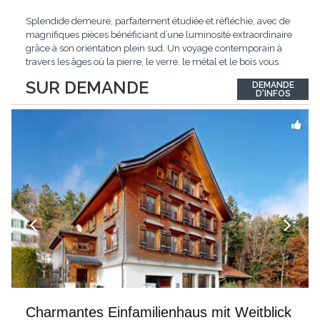
Splendide demeure, parfaitement étudiée et réfléchie, avec de
magnifiques pièces bénéficiant d’une luminosité extraordinaire
grâce à son orientation plein sud. Un voyage contemporain à
travers les âges où la pierre, le verre, le métal et le bois vous
confèrent une atmosphère unique et douce. Située sur les hauts
SUR DEMANDE
DEMANDE
de Grandson, entourée de nature et d’un verger de fruitiers, et
...
D'INFOS
Charmantes Einfamilienhaus mit Weitblick