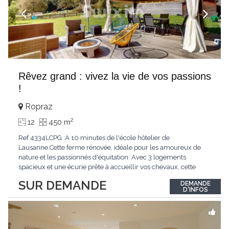
Rêvez grand : vivez la vie de vos passions
!
Ropraz
2
12
450 m
Ref 4334LCPG :A 10 minutes de l'école hôtelier de
Lausanne.Cette ferme rénovée, idéale pour les amoureux de
nature et les passionnés d'équitation. Avec 3 logements
spacieux et une écurie prête à accueillir vos chevaux, cette
propriété rare offre un cadre de vie unique, mêlant charme
SUR DEMANDE
DEMANDE
authentique et confort moderne. - 3 logements confortables :
D'INFOS
duplex 2,5 pièces, duplex 4,5 pièces avec
...