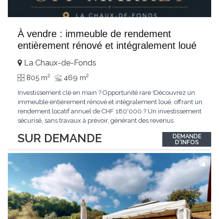
À vendre : immeuble de rendement
entièrement rénové et intégralement loué
La Chaux-de-Fonds
2
2
805 m
469 m
Investissement clé en main ? Opportunité rare !Découvrez un
immeuble entièrement rénové et intégralement loué, offrant un
rendement locatif annuel de CHF 180'000.?.Un investissement
sécurisé, sans travaux à prévoir, générant des revenus
immédiats.N'hésitez pas à me contacter pour obtenir davantage
SUR DEMANDE
DEMANDE
d'informations ou recevoir le dossier.
D'INFOS